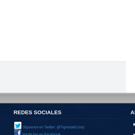
REDES SOCIALES
A
Síguenos en Twitter: @TigresdelLicey
Hazte fan en Facebook