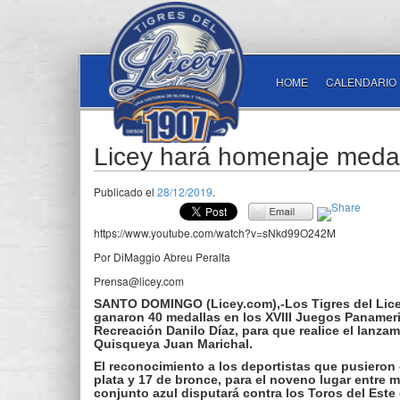
HOME
CALENDARIO
Licey hará homenaje meda
Publicado el
28/12/2019
.
https://www.youtube.com/watch?v=sNkd99O242M
Por DiMaggio Abreu Peralta
Prensa@licey.com
SANTO DOMINGO (Licey.com),-Los Tigres del Lice
ganaron 40 medallas en los XVIII Juegos Panameri
Recreación Danilo Díaz, para que realice el lanza
Quisqueya Juan Marichal.
El reconocimiento a los deportistas que pusieron 
plata y 17 de bronce, para el noveno lugar entre m
conjunto azul disputará contra los Toros del Este e