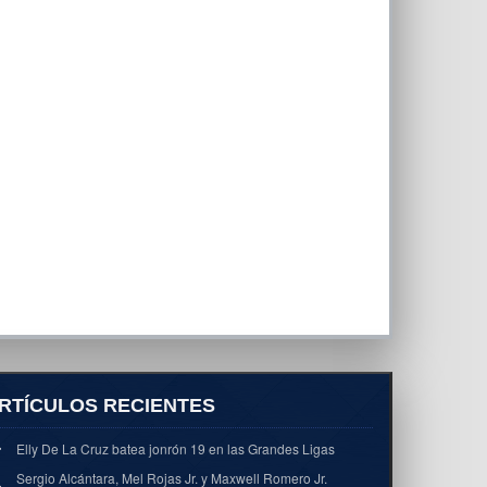
RTÍCULOS RECIENTES
Elly De La Cruz batea jonrón 19 en las Grandes Ligas
Sergio Alcántara, Mel Rojas Jr. y Maxwell Romero Jr.