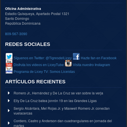
Oficina Administrativa
Estadio Quisqueya, Apartado Postal 1321
Santo Domingo
República Dominicana
809-567-3090
REDES SOCIALES
Síguenos en Twitter: @TigresdelLicey
Hazte fan en Facebook
Disfruta los videos en LiceyTube
Visita nuestro Instagram
Programa de Licey TV: Somos Liceistas
ARTÍCULOS RECIENTES
Romero Jr., Hernández y De La Cruz se van sobre la verja
Elly De La Cruz batea jonrón 19 en las Grandes Ligas
Sergio Alcántara, Mel Rojas Jr. y Maxwell Romero Jr. conectan
vuelacercas
Cordero, Castro y Anderson dan cuadrangulares en jornada del
martes