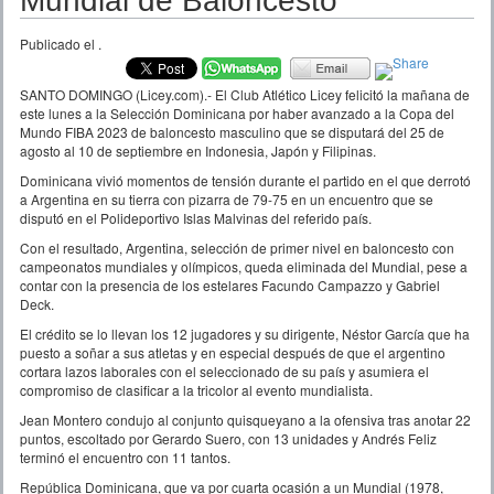
Mundial de Baloncesto
Publicado el
.
SANTO DOMINGO (Licey.com).- El Club Atlético Licey felicitó la mañana de
este lunes a la Selección Dominicana por haber avanzado a la Copa del
Mundo FIBA 2023 de baloncesto masculino que se disputará del 25 de
agosto al 10 de septiembre en Indonesia, Japón y Filipinas.
Dominicana vivió momentos de tensión durante el partido en el que derrotó
a Argentina en su tierra con pizarra de 79-75 en un encuentro que se
disputó en el Polideportivo Islas Malvinas del referido país.
Con el resultado, Argentina, selección de primer nivel en baloncesto con
campeonatos mundiales y olímpicos, queda eliminada del Mundial, pese a
contar con la presencia de los estelares Facundo Campazzo y Gabriel
Deck.
El crédito se lo llevan los 12 jugadores y su dirigente, Néstor García que ha
puesto a soñar a sus atletas y en especial después de que el argentino
cortara lazos laborales con el seleccionado de su país y asumiera el
compromiso de clasificar a la tricolor al evento mundialista.
Jean Montero condujo al conjunto quisqueyano a la ofensiva tras anotar 22
puntos, escoltado por Gerardo Suero, con 13 unidades y Andrés Feliz
terminó el encuentro con 11 tantos.
República Dominicana, que va por cuarta ocasión a un Mundial (1978,