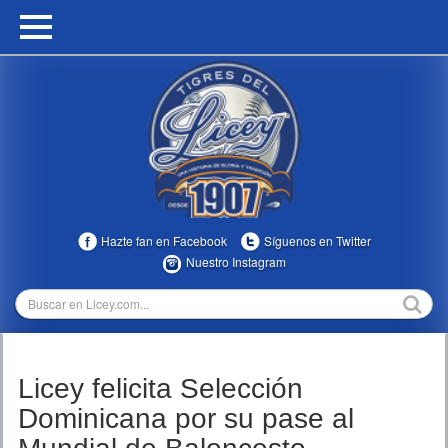
HOME
CALENDARIO
HISTORIA
ESTADÍSTICAS
COMUNIDAD
Hazte fan en Facebook
Síguenos en Twitter
INFOMEDIA
Nuestro Instagram
MULTIMEDIA
DIRECTIVOS 2023-2025
Licey felicita Selección
TEMPORADAS
Dominicana por su pase al