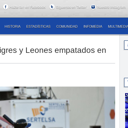
Hazte fan en Facebook
Síguenos en Twitter
Nuestro Instagram
HISTORIA
ESTADÍSTICAS
COMUNIDAD
INFOMEDIA
MULTIMEDI
 Tigres y Leones empatados en