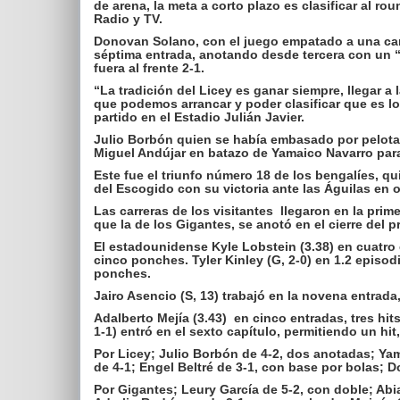
de arena, la meta a corto plazo es clasificar al r
Radio y TV.
Donovan Solano, con el juego empatado a una carrer
séptima entrada, anotando desde tercera con un “w
fuera al frente 2-1.
“La tradición del Licey es ganar siempre, llegar a 
que podemos arrancar y poder clasificar que es l
partido en el Estadio Julián Javier.
Julio Borbón quien se había embasado por pelotaz
Miguel Andújar en batazo de Yamaico Navarro para 
Este fue el triunfo número 18 de los bengalíes, q
del Escogido con su victoria ante las Águilas en 
Las carreras de los visitantes llegaron en la prime
que la de los Gigantes, se anotó en el cierre del p
El estadounidense Kyle Lobstein (3.38) en cuatro e
cinco ponches. Tyler Kinley (G, 2-0) en 1.2 episod
ponches.
Jairo Asencio (S, 13) trabajó en la novena entrada
Adalberto Mejía (3.43) en cinco entradas, tres hit
1-1) entró en el sexto capítulo, permitiendo un hit
Por Licey; Julio Borbón de 4-2, dos anotadas; Ya
de 4-1; Engel Beltré de 3-1, con base por bolas; 
Por Gigantes; Leury García de 5-2, con doble; Abia