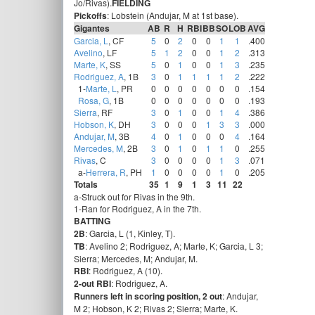
Jo/Rivas).
FIELDING
Pickoffs
: Lobstein (Andujar, M at 1st base).
Gigantes
AB
R
H
RBI
BB
SO
LOB
AVG
Garcia, L
, CF
5
0
2
0
0
1
1
.400
Avelino
, LF
5
1
2
0
0
1
2
.313
Marte, K
, SS
5
0
1
0
0
1
3
.235
Rodriguez, A
, 1B
3
0
1
1
1
1
2
.222
1-
Marte, L
, PR
0
0
0
0
0
0
0
.154
Rosa, G
, 1B
0
0
0
0
0
0
0
.193
Sierra
, RF
3
0
1
0
0
1
4
.386
Hobson, K
, DH
3
0
0
0
1
3
3
.000
Andujar, M
, 3B
4
0
1
0
0
0
4
.164
Mercedes, M
, 2B
3
0
1
0
1
1
0
.255
Rivas
, C
3
0
0
0
0
1
3
.071
a-
Herrera, R
, PH
1
0
0
0
0
1
0
.205
Totals
35
1
9
1
3
11
22
a-Struck out for Rivas in the 9th.
1-Ran for Rodriguez, A in the 7th.
BATTING
2B
: Garcia, L (1, Kinley, T).
TB
: Avelino 2; Rodriguez, A; Marte, K; Garcia, L 3;
Sierra; Mercedes, M; Andujar, M.
RBI
: Rodriguez, A (10).
2-out RBI
: Rodriguez, A.
Runners left in scoring position, 2 out
: Andujar,
M 2; Hobson, K 2; Rivas 2; Sierra; Marte, K.