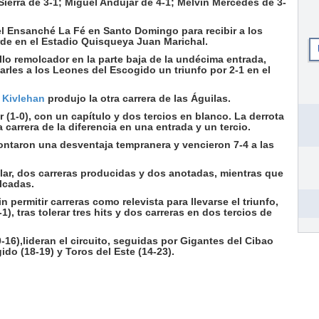
ierra de 3-1; Miguel Andújar de 4-1; Melvin Mercedes de 3-
el Ensanché La Fé en Santo Domingo para recibir a los
arde en el Estadio Quisqueya Juan Marichal.
o remolcador en la parte baja de la undécima entrada,
darles a los Leones del Escogido un triunfo por 2-1 en el
k Kivlehan
produjo la otra carrera de las Águilas.
her (1-0), con un capítulo y dos tercios en blanco. La derrota
a carrera de la diferencia en una entrada y un tercio.
ntaron una desventaja tempranera y vencieron 7-4 a las
ar, dos carreras producidas y dos anotadas, mientras que
lcadas.
n permitir carreras como relevista para llevarse el triunfo,
), tras tolerar tres hits y dos carreras en dos tercios de
0-16),lideran el circuito, seguidas por Gigantes del Cibao
ido (18-19) y Toros del Este (14-23).