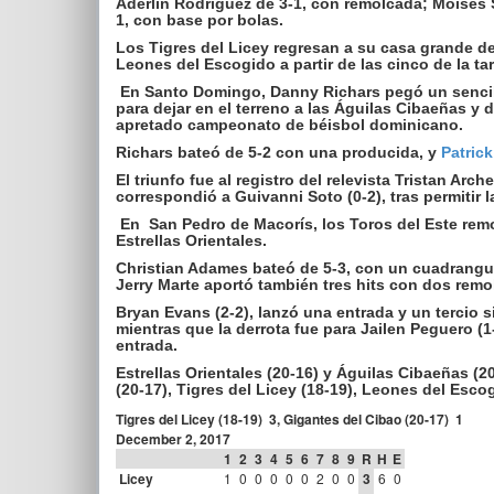
Aderlin Rodríguez de 3-1, con remolcada; Moisés S
1, con base por bolas.
Los Tigres del Licey regresan a su casa grande d
Leones del Escogido a partir de las cinco de la t
En Santo Domingo, Danny Richars pegó un sencill
para dejar en el terreno a las Águilas Cibaeñas y 
apretado campeonato de béisbol dominicano.
Richars bateó de 5-2 con una producida, y
Patric
El triunfo fue al registro del relevista Tristan Arc
correspondió a Guivanni Soto (0-2), tras permitir l
En San Pedro de Macorís, los Toros del Este remo
Estrellas Orientales.
Christian Adames bateó de 5-3, con un cuadrangul
Jerry Marte aportó también tres hits con dos remo
Bryan Evans (2-2), lanzó una entrada y un tercio si
mientras que la derrota fue para Jailen Peguero (1-1
entrada.
Estrellas Orientales (20-16) y Águilas Cibaeñas (2
(20-17), Tigres del Licey (18-19), Leones del Escog
Tigres del Licey (18-19) 3, Gigantes del Cibao (20-17) 1
December 2, 2017
1
2
3
4
5
6
7
8
9
R
H
E
Licey
1
0
0
0
0
0
2
0
0
3
6
0