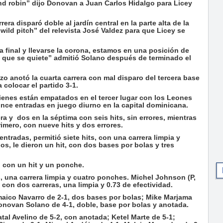
ound robin” dijo Donovan a Juan Carlos Hidalgo para Licey
a disparó doble al jardín central en la parte alta de la
ild pitch” del relevista José Valdez para que Licey se
la final y llevarse la corona, estamos en una posición de
o que se quiete” admitió Solano después de terminado el
o anotó la cuarta carrera con mal disparo del tercera base
colocar el partido 3-1.
uienes están empatados en el tercer lugar con los Leones
once entradas en juego diurno en la capital dominicana.
ra y dos en la séptima con seis hits, sin errores, mientras
rimero, con nueve hits y dos errores.
ntradas, permitió siete hits, con una carrera limpia y
ios, le dieron un hit, con dos bases por bolas y tres
, con un hit y un ponche.
s, una carrera limpia y cuatro ponches. Michel Johnson (P,
, con dos carreras, una limpia y 0.73 de efectividad.
maico Navarro de 2-1, dos bases por bolas; Mike Marjama
Donovan Solano de 4-1, doble, base por bolas y anotada.
tal Avelino de 5-2, con anotada; Ketel Marte de 5-1;