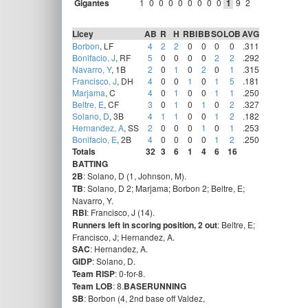
Gigantes
1
0
0
0
0
0
0
0
0
1
9
2
Licey
AB
R
H
RBI
BB
SO
LOB
AVG
Borbon
, LF
4
2
2
0
0
0
0
.311
Bonifacio, J
, RF
5
0
0
0
0
2
2
.292
Navarro, Y
, 1B
2
0
1
0
2
0
1
.315
Francisco, J
, DH
4
0
0
1
0
1
5
.181
Marjama
, C
4
0
1
0
0
1
1
.250
Beltre, E
, CF
3
0
1
0
1
0
2
.327
Solano, D
, 3B
4
1
1
0
0
1
2
.182
Hernandez, A
, SS
2
0
0
0
1
0
1
.253
Bonifacio, E
, 2B
4
0
0
0
0
1
2
.250
Totals
32
3
6
1
4
6
16
BATTING
2B
: Solano, D (1, Johnson, M).
TB
: Solano, D 2; Marjama; Borbon 2; Beltre, E;
Navarro, Y.
RBI
: Francisco, J (14).
Runners left in scoring position, 2 out
: Beltre, E;
Francisco, J; Hernandez, A.
SAC
: Hernandez, A.
GIDP
: Solano, D.
Team RISP
: 0-for-8.
Team LOB
: 8.
BASERUNNING
SB
: Borbon (4, 2nd base off Valdez,