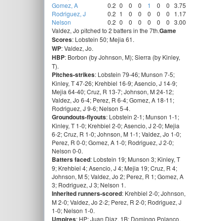
Gomez, A
0.2
0
0
0
1
0
0
3.75
Rodriguez, J
0.2
1
0
0
0
0
0
1.17
Nelson
0.2
0
0
0
0
0
0
3.00
Valdez, Jo pitched to 2 batters in the 7th.
Game
Scores
: Lobstein 50; Mejia 61.
WP
: Valdez, Jo.
HBP
: Borbon (by Johnson, M); Sierra (by Kinley,
T).
Pitches-strikes
: Lobstein 79-46; Munson 7-5;
Kinley, T 47-26; Krehbiel 16-9; Asencio, J 14-9;
Mejia 64-40; Cruz, R 13-7; Johnson, M 24-12;
Valdez, Jo 6-4; Perez, R 6-4; Gomez, A 18-11;
Rodriguez, J 9-6; Nelson 5-4.
Groundouts-flyouts
: Lobstein 2-1; Munson 1-1;
Kinley, T 1-0; Krehbiel 2-0; Asencio, J 2-0; Mejia
6-2; Cruz, R 1-0; Johnson, M 1-1; Valdez, Jo 1-0;
Perez, R 0-0; Gomez, A 1-0; Rodriguez, J 2-0;
Nelson 0-0.
Batters faced
: Lobstein 19; Munson 3; Kinley, T
9; Krehbiel 4; Asencio, J 4; Mejia 19; Cruz, R 4;
Johnson, M 5; Valdez, Jo 2; Perez, R 1; Gomez, A
3; Rodriguez, J 3; Nelson 1.
Inherited runners-scored
: Krehbiel 2-0; Johnson,
M 2-0; Valdez, Jo 2-2; Perez, R 2-0; Rodriguez, J
1-0; Nelson 1-0.
Umpires
: HP: Juan Diaz. 1B: Domingo Polanco.