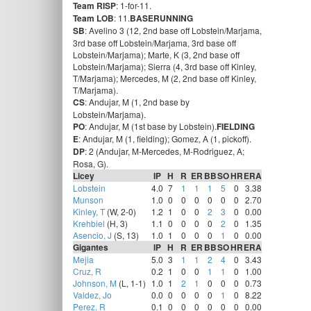
Team RISP
: 1-for-11.
Team LOB
: 11.
BASERUNNING
SB
: Avelino 3 (12, 2nd base off Lobstein/Marjama,
3rd base off Lobstein/Marjama, 3rd base off
Lobstein/Marjama); Marte, K (3, 2nd base off
Lobstein/Marjama); Sierra (4, 3rd base off Kinley,
T/Marjama); Mercedes, M (2, 2nd base off Kinley,
T/Marjama).
CS
: Andujar, M (1, 2nd base by
Lobstein/Marjama).
PO
: Andujar, M (1st base by Lobstein).
FIELDING
E
: Andujar, M (1, fielding); Gomez, A (1, pickoff).
DP
: 2 (Andujar, M-Mercedes, M-Rodriguez, A;
Rosa, G).
Licey
IP
H
R
ER
BB
SO
HR
ERA
Lobstein
4.0
7
1
1
1
5
0
3.38
Munson
1.0
0
0
0
0
0
0
2.70
Kinley, T
(W, 2-0)
1.2
1
0
0
2
3
0
0.00
Krehbiel
(H, 3)
1.1
0
0
0
0
2
0
1.35
Asencio, J
(S, 13)
1.0
1
0
0
0
1
0
0.00
Gigantes
IP
H
R
ER
BB
SO
HR
ERA
Mejia
5.0
3
1
1
2
4
0
3.43
Cruz, R
0.2
1
0
0
1
1
0
1.00
Johnson, M
(L, 1-1)
1.0
1
2
1
0
0
0
0.73
Valdez, Jo
0.0
0
0
0
0
1
0
8.22
Perez, R
0.1
0
0
0
0
0
0
0.00