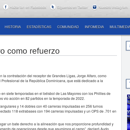
Hazte fan en Facebook
Síguenos en Twitter
Nuestro Instagram
HISTORIA
ESTADÍSTICAS
COMUNIDAD
INFOMEDIA
MULTIMEDI
aro como refuerzo
la contratación del receptor de Grandes Ligas, Jorge Alfaro, como
ol Profesional de la República Dominicana, que está dedicado a la
 en siete temporadas en el béisbol de Las Mayores con los Phillies de
s vio acción en 82 partidos en la temporada de 2022.
drangulares y 14 dobles con 40 carreras impulsadas en 256 turnos
conectado 118 extrabases con 194 carreras impulsadas y un OPS de .701 en
regar un bate derecho a la alineación que nos proporcione profundidad y
artamento de operaciones desde que asumimos el cargo”, declaró Audo