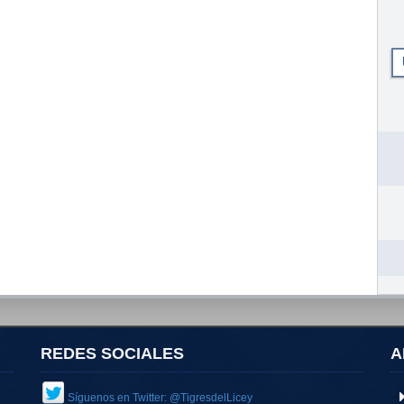
REDES SOCIALES
A
Síguenos en Twitter: @TigresdelLicey