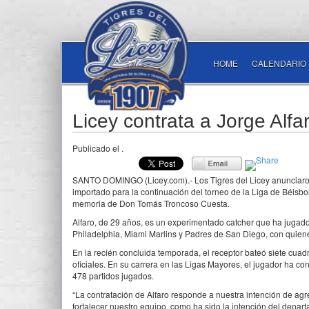
HOME
CALENDARIO
Licey contrata a Jorge Alf
Publicado el
.
SANTO DOMINGO (Licey.com).- Los Tigres del Licey anunciaron 
importado para la continuación del torneo de la Liga de Béisb
memoria de Don Tomás Troncoso Cuesta.
Alfaro, de 29 años, es un experimentado catcher que ha jugado
Philadelphia, Miami Marlins y Padres de San Diego, con quiene
En la recién concluida temporada, el receptor bateó siete cua
oficiales. En su carrera en las Ligas Mayores, el jugador ha 
478 partidos jugados.
“La contratación de Alfaro responde a nuestra intención de ag
fortalecer nuestro equipo, como ha sido la intención del dep