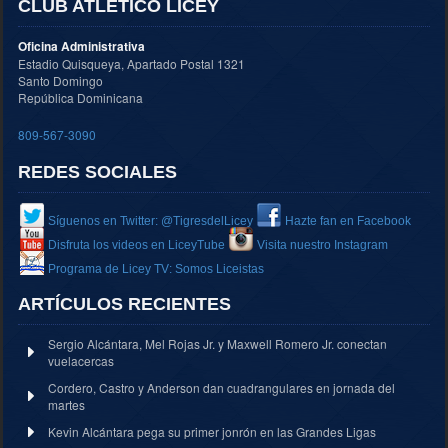
CLUB ATLÉTICO LICEY
Oficina Administrativa
Estadio Quisqueya, Apartado Postal 1321
Santo Domingo
República Dominicana
809-567-3090
REDES SOCIALES
Síguenos en Twitter: @TigresdelLicey
Hazte fan en Facebook
Disfruta los videos en LiceyTube
Visita nuestro Instagram
Programa de Licey TV: Somos Liceistas
ARTÍCULOS RECIENTES
Sergio Alcántara, Mel Rojas Jr. y Maxwell Romero Jr. conectan
vuelacercas
Cordero, Castro y Anderson dan cuadrangulares en jornada del
martes
Kevin Alcántara pega su primer jonrón en las Grandes Ligas