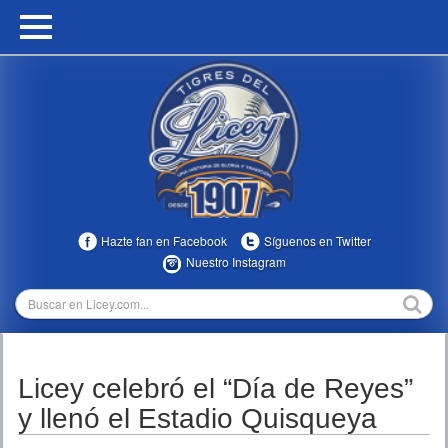
HOME
CALENDARIO
HISTORIA
ESTADÍSTICAS
COMUNIDAD
Hazte fan en Facebook
Síguenos en Twitter
INFOMEDIA
Nuestro Instagram
MULTIMEDIA
DIRECTIVOS 2023-2025
Licey celebró el “Día de Reyes”
TEMPORADAS
y llenó el Estadio Quisqueya