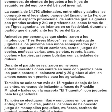
concursos, de cientos de juguetes a los hijos de
seguidores del equipo y del béisbol invernal.
La cuantía de 14,792 aficionados, entre niños y adultos, se
congregó en el legendario parque del Ensanche La Fe, que
incluyó el aspecto promocional de entradas gratis a gradas
con prendas azules y 2×1 en preferencias, como forma de
los Tigres agradar a los infantes en su festividad, durante el
partido que disputó ante los Toros del Este.
Animados por personajes que simbolizaron a los
mitológicos “Tres Reyes Magos”, se hizo entrega de
juguetes a los primeros cien niños acompañados por
adultos, que consistió en camiones, carros, juegos de
cocina, muñecas varias, aros, pelotas, robots, bates,
coches y barbies, así como bolsitas con variedades de
dulces.
Durante el partido se realizaron numerosos
entretenimientos como carrera en saco con premios para
los participantes; el balonazo azul y 20 globos al aire, en
ambos casos con premios para los agraciados.
También se colocaron más de 15 regalos debajo de los
asientos, concurso de imitación a frases de Franklin
Mirabal y bailes con la mascota “El Tiguerito”, con juguetes
para los ganadores.
También se efectuaron rifas y concursos en los que se
entregaron bicicletas, patines, canchas de baloncesto,
juego de monopolios pequeños, muñecas, carritos de
control, canchas de fútbol y bates.