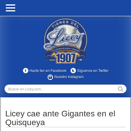
HOME
CALENDARIO
HISTORIA
ESTADÍSTICAS
COMUNIDAD
Hazte fan en Facebook
Síguenos en Twitter
INFOMEDIA
Nuestro Instagram
MULTIMEDIA
DIRECTIVOS 2023-2025
Licey cae ante Gigantes en el
TEMPORADAS
Quisqueya