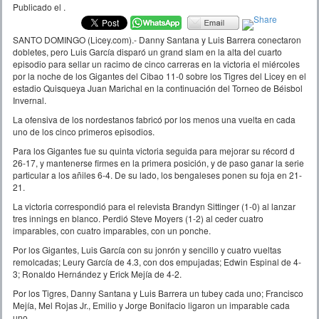
Publicado el
.
SANTO DOMINGO (Licey.com).- Danny Santana y Luis Barrera conectaron
dobletes, pero Luis García disparó un grand slam en la alta del cuarto
episodio para sellar un racimo de cinco carreras en la victoria el miércoles
por la noche de los Gigantes del Cibao 11-0 sobre los Tigres del Licey en el
estadio Quisqueya Juan Marichal en la continuación del Torneo de Béisbol
Invernal.
La ofensiva de los nordestanos fabricó por los menos una vuelta en cada
uno de los cinco primeros episodios.
Para los Gigantes fue su quinta victoria seguida para mejorar su récord d
26-17, y mantenerse firmes en la primera posición, y de paso ganar la serie
particular a los añiles 6-4. De su lado, los bengaleses ponen su foja en 21-
21.
La victoria correspondió para el relevista Brandyn Sittinger (1-0) al lanzar
tres innings en blanco. Perdió Steve Moyers (1-2) al ceder cuatro
imparables, con cuatro imparables, con un ponche.
Por los Gigantes, Luis García con su jonrón y sencillo y cuatro vueltas
remolcadas; Leury García de 4.3, con dos empujadas; Edwin Espinal de 4-
3; Ronaldo Hernández y Erick Mejía de 4-2.
Por los Tigres, Danny Santana y Luis Barrera un tubey cada uno; Francisco
Mejía, Mel Rojas Jr., Emilio y Jorge Bonifacio ligaron un imparable cada
uno.