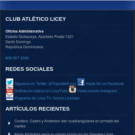
CLUB ATLÉTICO LICEY
Oficina Administrativa
Estadio Quisqueya, Apartado Postal 1321
Santo Domingo
República Dominicana
809-567-3090
REDES SOCIALES
Síguenos en Twitter: @TigresdelLicey
Hazte fan en Facebook
Disfruta los videos en LiceyTube
Visita nuestro Instagram
Programa de Licey TV: Somos Liceistas
ARTÍCULOS RECIENTES
Cordero, Castro y Anderson dan cuadrangulares en jornada del
martes
Kevin Alcántara pega su primer jonrón en las Grandes Ligas