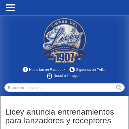
HOME
CALENDARIO
HISTORIA
ESTADÍSTICAS
COMUNIDAD
Hazte fan en Facebook
Síguenos en Twitter
INFOMEDIA
Nuestro Instagram
MULTIMEDIA
DIRECTIVOS 2023-2025
Licey anuncia entrenamientos
TEMPORADAS
para lanzadores y receptores