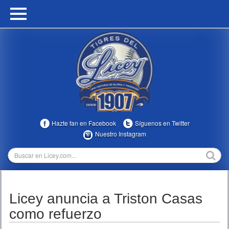
HOME
CALENDARIO
HISTORIA
ESTADÍSTICAS
COMUNIDAD
Hazte fan en Facebook
Síguenos en Twitter
INFOMEDIA
Nuestro Instagram
MULTIMEDIA
DIRECTIVOS 2023-2025
Licey anuncia a Triston Casas
TEMPORADAS
como refuerzo