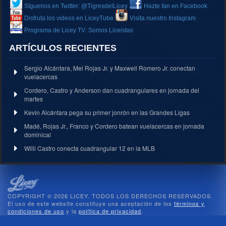
Síguenos en Twitter: @TigresdelLicey
Hazte fan en Facebook
Disfruta los videos en LiceyTube
Visita nuestro Instagram
Programa de Licey TV: Somos Liceistas
ARTÍCULOS RECIENTES
Sergio Alcántara, Mel Rojas Jr. y Maxwell Romero Jr. conectan
vuelacercas
Cordero, Castro y Anderson dan cuadrangulares en jornada del
martes
Kevin Alcántara pega su primer jonrón en las Grandes Ligas
Madé, Rojas Jr., Franco y Cordero batean vuelacercas en jornada
dominical
Willi Castro conecta cuadrangular 12 en la MLB
COPYRIGHT © 2026 LICEY. TODOS LOS DERECHOS RESERVADOS.
El uso de este website constituye una aceptación de los
términos y
condiciones de uso
y la
política de privacidad
.