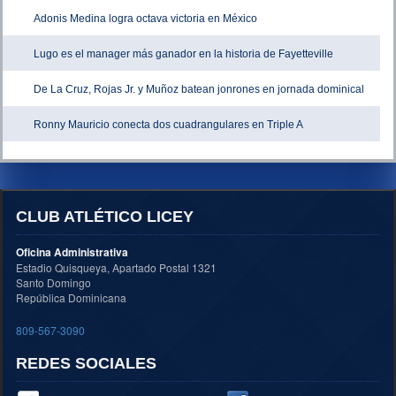
Adonis Medina logra octava victoria en México
Lugo es el manager más ganador en la historia de Fayetteville
De La Cruz, Rojas Jr. y Muñoz batean jonrones en jornada dominical
Ronny Mauricio conecta dos cuadrangulares en Triple A
CLUB ATLÉTICO LICEY
Oficina Administrativa
Estadio Quisqueya, Apartado Postal 1321
Santo Domingo
República Dominicana
809-567-3090
REDES SOCIALES