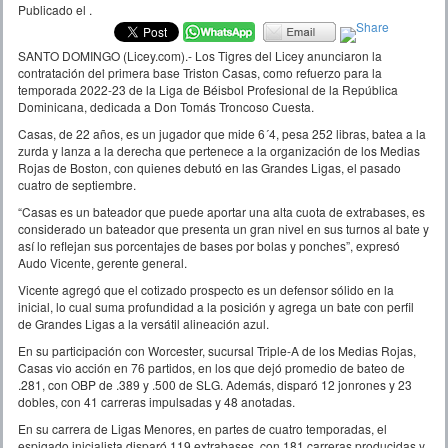
Publicado el
.
SANTO DOMINGO (Licey.com).- Los Tigres del Licey anunciaron la
contratación del primera base Triston Casas, como refuerzo para la
temporada 2022-23 de la Liga de Béisbol Profesional de la República
Dominicana, dedicada a Don Tomás Troncoso Cuesta.
Casas, de 22 años, es un jugador que mide 6´4, pesa 252 libras, batea a la
zurda y lanza a la derecha que pertenece a la organización de los Medias
Rojas de Boston, con quienes debutó en las Grandes Ligas, el pasado
cuatro de septiembre.
“Casas es un bateador que puede aportar una alta cuota de extrabases, es
considerado un bateador que presenta un gran nivel en sus turnos al bate y
así lo reflejan sus porcentajes de bases por bolas y ponches”, expresó
Audo Vicente, gerente general.
Vicente agregó que el cotizado prospecto es un defensor sólido en la
inicial, lo cual suma profundidad a la posición y agrega un bate con perfil
de Grandes Ligas a la versátil alineación azul.
En su participación con Worcester, sucursal Triple-A de los Medias Rojas,
Casas vio acción en 76 partidos, en los que dejó promedio de bateo de
.281, con OBP de .389 y .500 de SLG. Además, disparó 12 jonrones y 23
dobles, con 41 carreras impulsadas y 48 anotadas.
En su carrera de Ligas Menores, en partes de cuatro temporadas, el
espigado inicialista disparó 119 extrabases, con 181 carreras producidas y