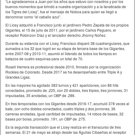
“Le agradecemos a Juan por los años que estuvo con nosotros y por los
buenos momentos que brindó a nuestra organización y a la fanaticada de
los Tigres del Licey”, fue el mensaje de Noboa para quien se llegó a
denominar como “el caballo azul”.
El Licey adquirió a Francisco junto al jardinero Pedro Zapata de los propios
Gigantes, el 15 de julio de 2011, por el jardinero Carlos Peguero, el
receptor Robinzon Díaz y el lanzador derecho Jhonny Núñez.
Durante su estancia con el Licey, Francisco disparó 38 cuadrangulares, que
sumados a los 32 que logró en su etapa de tercera base de los Gigantes,
entre 2007-08 y 2010-11, asumió el liderato de todos los tiempos en
batazos de cuatro esquinas para un total de 70.
Rosell Herrera es profesional desde 2010, firmado por la organización
Rockies de Colorado. Desde 2017 se ha desempeñado entre Triple A y
Grandes Ligas.
En las mayores ha agotado 383 turnos y 421 apariciones, con 86 hits
conectados, promedio de .225, con 20 dobles, tres triples, tres jonrones, 31
impulsadas, 35 anotadas, un OBP de .286.
En tres temporadas con los Gigantes desde 2016-17, acumuló 378 veces al
bate, con ocho dobles conectados, cuatro triples y dos jonrones, 36
carreras anotadas, igual cantidad de impulsadas, 14 robos de bases, 32
bases por bolas, promedio .191, un OBP de .275.
Es la segunda transacción que el Licey realiza en el transcurso de tres
semanas. El 21 de mayo se atrajo desde las Águilas Cibaeñas al receptor