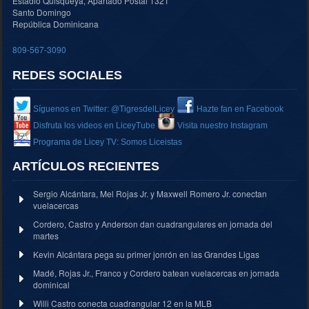
Estadio Quisqueya, Apartado Postal 1321
Santo Domingo
República Dominicana
809-567-3090
REDES SOCIALES
Síguenos en Twitter: @TigresdelLicey
Hazte fan en Facebook
Disfruta los videos en LiceyTube
Visita nuestro Instagram
Programa de Licey TV: Somos Liceistas
ARTÍCULOS RECIENTES
Sergio Alcántara, Mel Rojas Jr. y Maxwell Romero Jr. conectan
vuelacercas
Cordero, Castro y Anderson dan cuadrangulares en jornada del
martes
Kevin Alcántara pega su primer jonrón en las Grandes Ligas
Madé, Rojas Jr., Franco y Cordero batean vuelacercas en jornada
dominical
Willi Castro conecta cuadrangular 12 en la MLB