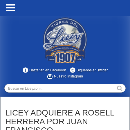
HOME
CALENDARIO
HISTORIA
ESTADÍSTICAS
COMUNIDAD
Hazte fan en Facebook
Síguenos en Twitter
INFOMEDIA
Nuestro Instagram
MULTIMEDIA
DIRECTIVOS 2023-2025
LICEY ADQUIERE A ROSELL
TEMPORADAS
HERRERA POR JUAN