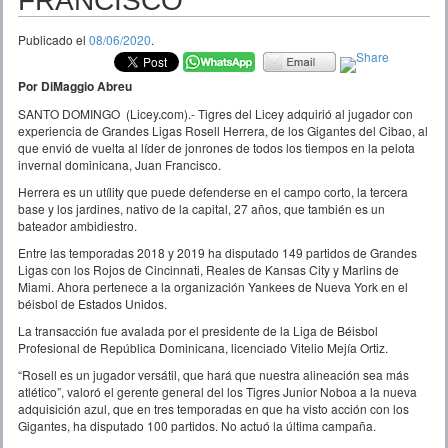
FRANCISCO
Publicado el
08/06/2020
.
Por DiMaggio Abreu
SANTO DOMINGO (Licey.com).- Tigres del Licey adquirió al jugador con
experiencia de Grandes Ligas Rosell Herrera, de los Gigantes del Cibao, al
que envió de vuelta al líder de jonrones de todos los tiempos en la pelota
invernal dominicana, Juan Francisco.
Herrera es un utílity que puede defenderse en el campo corto, la tercera
base y los jardines, nativo de la capital, 27 años, que también es un
bateador ambidiestro.
Entre las temporadas 2018 y 2019 ha disputado 149 partidos de Grandes
Ligas con los Rojos de Cincinnati, Reales de Kansas City y Marlins de
Miami. Ahora pertenece a la organización Yankees de Nueva York en el
béisbol de Estados Unidos.
La transacción fue avalada por el presidente de la Liga de Béisbol
Profesional de República Dominicana, licenciado Vitelio Mejía Ortiz.
“Rosell es un jugador versátil, que hará que nuestra alineación sea más
atlético”, valoró el gerente general del los Tigres Junior Noboa a la nueva
adquisición azul, que en tres temporadas en que ha visto acción con los
Gigantes, ha disputado 100 partidos. No actuó la última campaña.