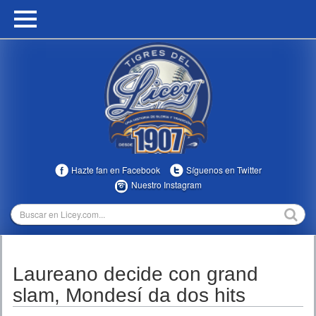
HOME
CALENDARIO
HISTORIA
ESTADÍSTICAS
COMUNIDAD
Hazte fan en Facebook
Síguenos en Twitter
INFOMEDIA
Nuestro Instagram
MULTIMEDIA
DIRECTIVOS 2023-2025
Laureano decide con grand
TEMPORADAS
slam, Mondesí da dos hits