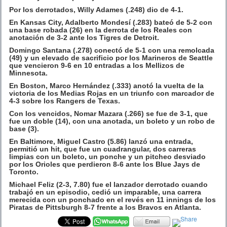
Por los derrotados, Willy Adames (.248) dio de 4-1.
En Kansas City, Adalberto Mondesí (.283) bateó de 5-2 con
una base robada (26) en la derrota de los Reales con
anotación de 3-2 ante los Tigres de Detroit.
Domingo Santana (.278) conectó de 5-1 con una remolcada
(49) y un elevado de sacrificio por los Marineros de Seattle
que vencieron 9-6 en 10 entradas a los Mellizos de
Minnesota.
En Boston, Marco Hernández (.333) anotó la vuelta de la
victoria de los Medias Rojas en un triunfo con marcador de
4-3 sobre los Rangers de Texas.
Con los vencidos, Nomar Mazara (.266) se fue de 3-1, que
fue un doble (14), con una anotada, un boleto y un robo de
base (3).
En Baltimore, Miguel Castro (5.86) lanzó una entrada,
permitió un hit, que fue un cuadrangular, dos carreras
limpias con un boleto, un ponche y un pitcheo desviado
por los Orioles que perdieron 8-6 ante los Blue Jays de
Toronto.
Michael Feliz (2-3, 7.80) fue el lanzador derrotado cuando
trabajó en un episodio, cedió un imparable, una carrera
merecida con un ponchado en el revés en 11 innings de los
Piratas de Pittsburgh 8-7 frente a los Bravos en Atlanta.