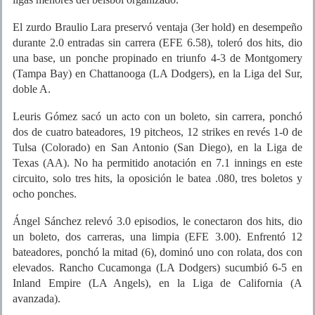
El zurdo Braulio Lara preservó ventaja (3er hold) en desempeño
durante 2.0 entradas sin carrera (EFE 6.58), toleró dos hits, dio
una base, un ponche propinado en triunfo 4-3 de Montgomery
(Tampa Bay) en Chattanooga (LA Dodgers), en la Liga del Sur,
doble A.
Leuris Gómez sacó un acto con un boleto, sin carrera, ponchó
dos de cuatro bateadores, 19 pitcheos, 12 strikes en revés 1-0 de
Tulsa (Colorado) en San Antonio (San Diego), en la Liga de
Texas (AA). No ha permitido anotación en 7.1 innings en este
circuito, solo tres hits, la oposición le batea .080, tres boletos y
ocho ponches.
Ángel Sánchez relevó 3.0 episodios, le conectaron dos hits, dio
un boleto, dos carreras, una limpia (EFE 3.00). Enfrentó 12
bateadores, ponchó la mitad (6), dominó uno con rolata, dos con
elevados. Rancho Cucamonga (LA Dodgers) sucumbió 6-5 en
Inland Empire (LA Angels), en la Liga de California (A
avanzada).