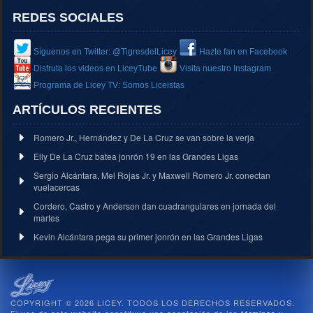
REDES SOCIALES
Síguenos en Twitter: @TigresdelLicey
Hazte fan en Facebook
Disfruta los videos en LiceyTube
Visita nuestro Instagram
Programa de Licey TV: Somos Liceistas
ARTÍCULOS RECIENTES
Romero Jr., Hernández y De La Cruz se van sobre la verja
Elly De La Cruz batea jonrón 19 en las Grandes Ligas
Sergio Alcántara, Mel Rojas Jr. y Maxwell Romero Jr. conectan
vuelacercas
Cordero, Castro y Anderson dan cuadrangulares en jornada del
martes
Kevin Alcántara pega su primer jonrón en las Grandes Ligas
COPYRIGHT © 2026 LICEY. TODOS LOS DERECHOS RESERVADOS.
El uso de este website constituye una aceptación de los
términos y