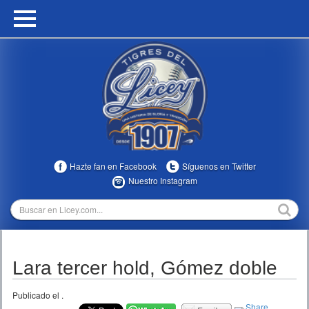
HOME
CALENDARIO
HISTORIA
ESTADÍSTICAS
COMUNIDAD
Hazte fan en Facebook
Síguenos en Twitter
INFOMEDIA
Nuestro Instagram
MULTIMEDIA
DIRECTIVOS 2023-2025
Lara tercer hold, Gómez doble
TEMPORADAS
Publicado el
.