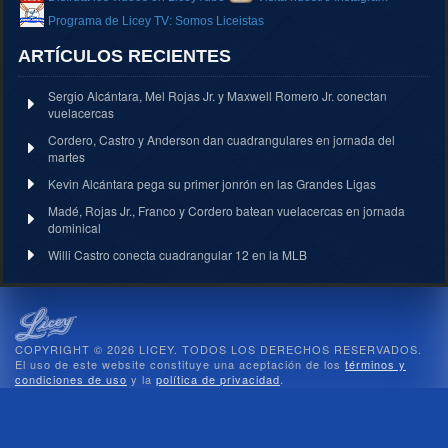
Programa de Licey TV: Somos Liceistas
ARTÍCULOS RECIENTES
Sergio Alcántara, Mel Rojas Jr. y Maxwell Romero Jr. conectan
vuelacercas
Cordero, Castro y Anderson dan cuadrangulares en jornada del
martes
Kevin Alcántara pega su primer jonrón en las Grandes Ligas
Madé, Rojas Jr., Franco y Cordero batean vuelacercas en jornada
dominical
Willi Castro conecta cuadrangular 12 en la MLB
COPYRIGHT © 2026 LICEY. TODOS LOS DERECHOS RESERVADOS.
El uso de este website constituye una aceptación de los
términos y
condiciones de uso
y la
política de privacidad
.