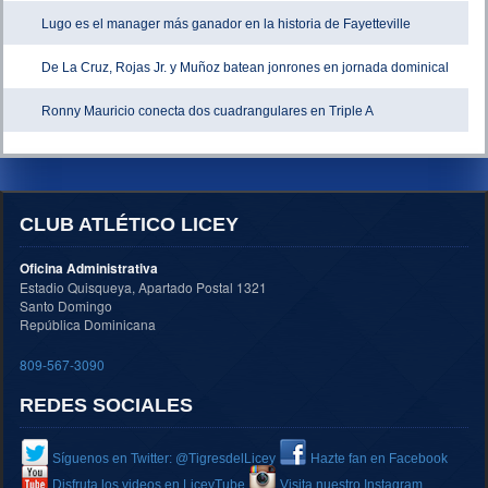
Lugo es el manager más ganador en la historia de Fayetteville
De La Cruz, Rojas Jr. y Muñoz batean jonrones en jornada dominical
Ronny Mauricio conecta dos cuadrangulares en Triple A
CLUB ATLÉTICO LICEY
Oficina Administrativa
Estadio Quisqueya, Apartado Postal 1321
Santo Domingo
República Dominicana
809-567-3090
REDES SOCIALES
Síguenos en Twitter: @TigresdelLicey
Hazte fan en Facebook
Disfruta los videos en LiceyTube
Visita nuestro Instagram