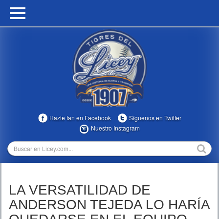
HOME
CALENDARIO
HISTORIA
ESTADÍSTICAS
COMUNIDAD
Hazte fan en Facebook
Síguenos en Twitter
INFOMEDIA
Nuestro Instagram
MULTIMEDIA
DIRECTIVOS 2023-2025
LA VERSATILIDAD DE
TEMPORADAS
ANDERSON TEJEDA LO HARÍA