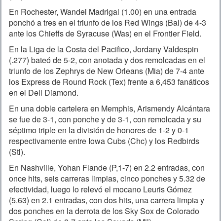
En Rochester, Wandel Madrigal (1.00) en una entrada
ponchó a tres en el triunfo de los Red Wings (Bal) de 4-3
ante los Chieffs de Syracuse (Was) en el Frontier Field.
En la Liga de la Costa del Pacifico, Jordany Valdespin
(.277) bateó de 5-2, con anotada y dos remolcadas en el
triunfo de los Zephrys de New Orleans (Mia) de 7-4 ante
los Express de Round Rock (Tex) frente a 6,453 fanáticos
en el Dell Diamond.
En una doble cartelera en Memphis, Arismendy Alcántara
se fue de 3-1, con ponche y de 3-1, con remolcada y su
séptimo triple en la división de honores de 1-2 y 0-1
respectivamente entre Iowa Cubs (Chc) y los Redbirds
(Stl).
En Nashville, Yohan Flande (P,1-7) en 2.2 entradas, con
once hits, seis carreras limpias, cinco ponches y 5.32 de
efectividad, luego lo relevó el mocano Leuris Gómez
(5.63) en 2.1 entradas, con dos hits, una carrera limpia y
dos ponches en la derrota de los Sky Sox de Colorado