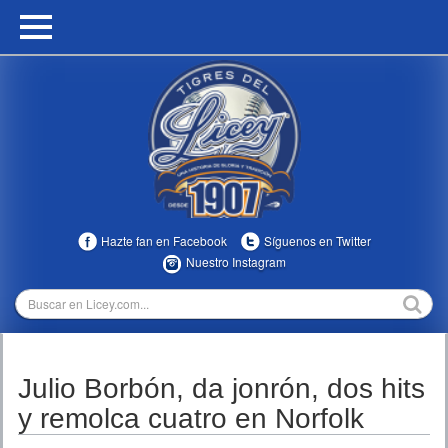
HOME
CALENDARIO
HISTORIA
ESTADÍSTICAS
COMUNIDAD
Hazte fan en Facebook
Síguenos en Twitter
INFOMEDIA
Nuestro Instagram
MULTIMEDIA
DIRECTIVOS 2023-2025
Julio Borbón, da jonrón, dos hits
TEMPORADAS
y remolca cuatro en Norfolk