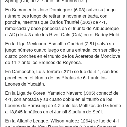
Spring (Col) de 2-7 ante los Sounds (Mil).
En Sacramento, José Domínguez (6.08) salvó su juego
número tres luego de retirar la novena entrada, con
ponche, mientras que Carlos Triunfel (.203) de 4-1,
remolcada y base por bolas en el triunfo de Albuquerque
(LAD) de 4-3 ante los River Cats (Oak) en el Radey Field.
En la Liga Mexicana, Esmailin Caridad (2.51) salvó su
juego número cuatro luego de una entrada, con sencillo y
cuatro ponches en el triunfo de los Acereros de Monclova
de 11-7 ante los Broncos de Reynosa.
En Campeche, Luis Terrero (.271) se fue de 4-1, con tres
ponches en el triunfo de los Piratas de 6-1 ante los
Leones de Yucatán.
En la Liga de Corea, Yamaico Navarro (.305) conectó de
4-1, con anotada y su cuarto doble en el triunfo de los
Leones de Samsung de 4-2 ante los Mellizos de LG frente
a 18,845 fanáticos en el Jamsil Stadium de Seúl.
En la Atlantic League, Wilson Valdez (.264) se fue de 4-1
en la derrota de York Revolutions de 3-8 ante Somerset