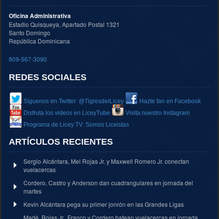
Oficina Administrativa
Estadio Quisqueya, Apartado Postal 1321
Santo Domingo
República Dominicana
809-567-3090
REDES SOCIALES
Síguenos en Twitter: @TigresdelLicey
Hazte fan en Facebook
Disfruta los videos en LiceyTube
Visita nuestro Instagram
Programa de Licey TV: Somos Liceistas
ARTÍCULOS RECIENTES
Sergio Alcántara, Mel Rojas Jr. y Maxwell Romero Jr. conectan
vuelacercas
Cordero, Castro y Anderson dan cuadrangulares en jornada del
martes
Kevin Alcántara pega su primer jonrón en las Grandes Ligas
Madé, Rojas Jr., Franco y Cordero batean vuelacercas en jornada