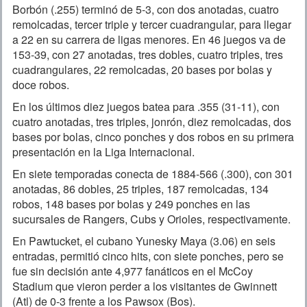
Borbón (.255) terminó de 5-3, con dos anotadas, cuatro
remolcadas, tercer triple y tercer cuadrangular, para llegar
a 22 en su carrera de ligas menores. En 46 juegos va de
153-39, con 27 anotadas, tres dobles, cuatro triples, tres
cuadrangulares, 22 remolcadas, 20 bases por bolas y
doce robos.
En los últimos diez juegos batea para .355 (31-11), con
cuatro anotadas, tres triples, jonrón, diez remolcadas, dos
bases por bolas, cinco ponches y dos robos en su primera
presentación en la Liga Internacional.
En siete temporadas conecta de 1884-566 (.300), con 301
anotadas, 86 dobles, 25 triples, 187 remolcadas, 134
robos, 148 bases por bolas y 249 ponches en las
sucursales de Rangers, Cubs y Orioles, respectivamente.
En Pawtucket, el cubano Yunesky Maya (3.06) en seis
entradas, permitió cinco hits, con siete ponches, pero se
fue sin decisión ante 4,977 fanáticos en el McCoy
Stadium que vieron perder a los visitantes de Gwinnett
(Atl) de 0-3 frente a los Pawsox (Bos).