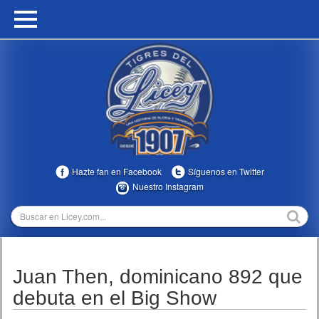
HOME
CALENDARIO
HISTORIA
ESTADÍSTICAS
COMUNIDAD
Hazte fan en Facebook
Síguenos en Twitter
INFOMEDIA
Nuestro Instagram
MULTIMEDIA
DIRECTIVOS 2023-2025
Juan Then, dominicano 892 que
TEMPORADAS
debuta en el Big Show