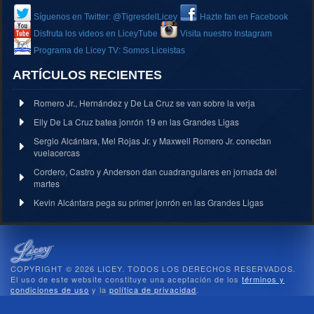
Síguenos en Twitter: @TigresdelLicey
Hazte fan en Facebook
Disfruta los videos en LiceyTube
Visita nuestro Instagram
Programa de Licey TV: Somos Liceistas
ARTÍCULOS RECIENTES
Romero Jr., Hernández y De La Cruz se van sobre la verja
Elly De La Cruz batea jonrón 19 en las Grandes Ligas
Sergio Alcántara, Mel Rojas Jr. y Maxwell Romero Jr. conectan
vuelacercas
Cordero, Castro y Anderson dan cuadrangulares en jornada del
martes
Kevin Alcántara pega su primer jonrón en las Grandes Ligas
COPYRIGHT © 2026 LICEY. TODOS LOS DERECHOS RESERVADOS.
El uso de este website constituye una aceptación de los
términos y
condiciones de uso
y la
política de privacidad
.