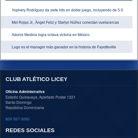
Yophery Rodríguez da siete hits en doble juego, incluyendo de 5-5
Mel Rojas Jr., Ángel Feliz y Starlyn Núñez conectan vuelacercas
Adonis Medina logra octava victoria en México
Lugo es el manager más ganador en la historia de Fayetteville
CLUB ATLÉTICO LICEY
Oficina Administrativa
Estadio Quisqueya, Apartado Postal 1321
Santo Domingo
República Dominicana
809-567-3090
REDES SOCIALES