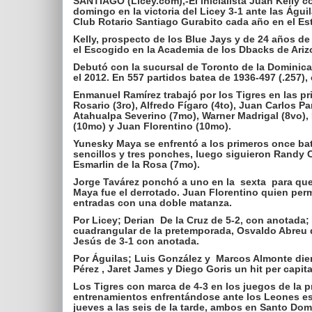
SANTIAGO (Licey.com),-El inicialista Juan Kelly 
domingo en la victoria del Licey 3-1 ante las Águi
Club Rotario Santiago Gurabito cada año en el Es
Kelly, prospecto de los Blue Jays y de 24 años de
el Escogido en la Academia de los Dbacks de Ariz
Debutó con la sucursal de Toronto de la Domini
el 2012. En 557 partidos batea de 1936-497 (.257)
Enmanuel Ramírez trabajó por los Tigres en las p
Rosario (3ro), Alfredo Fígaro (4to), Juan Carlos P
Atahualpa Severino (7mo), Warner Madrigal (8vo), 
(10mo) y Juan Florentino (10mo).
Yunesky Maya se enfrentó a los primeros once bate
sencillos y tres ponches, luego siguieron Randy Ca
Esmarlin de la Rosa (7mo).
Jorge Tavárez ponchó a uno en la sexta para que
Maya fue el derrotado. Juan Florentino quien perm
entradas con una doble matanza.
Por Licey; Derian De la Cruz de 5-2, con anotada
cuadrangular de la pretemporada, Osvaldo Abreu 
Jesús de 3-1 con anotada.
Por Águilas; Luis González y Marcos Almonte die
Pérez , Jaret James y Diego Goris un hit per capita
Los Tigres con marca de 4-3 en los juegos de la 
entrenamientos enfrentándose ante los Leones est
jueves a las seis de la tarde, ambos en Santo Dom