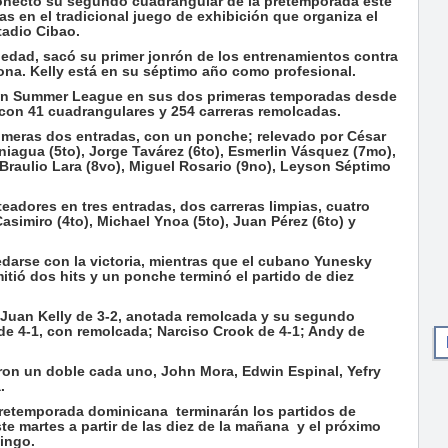
conectó su segundo cuadrangular de la pretemporada este
las en el tradicional juego de exhibición que organiza el
tadio Cibao.
 edad, sacó su primer jonrón de los entrenamientos contra
ona. Kelly está en su séptimo año como profesional.
can Summer League en sus dos primeras temporadas desde
, con 41 cuadrangulares y 254 carreras remolcadas.
rimeras dos entradas, con un ponche; relevado por César
aniagua (5to), Jorge Tavárez (6to), Esmerlin Vásquez (7mo),
Braulio Lara (8vo), Miguel Rosario (9no), Leyson Séptimo
adores en tres entradas, dos carreras limpias, cuatro
simiro (4to), Michael Ynoa (5to), Juan Pérez (6to) y
darse con la victoria, mientras que el cubano Yunesky
itió dos hits y un ponche terminó el partido de diez
; Juan Kelly de 3-2, anotada remolcada y su segundo
de 4-1, con remolcada; Narciso Crook de 4-1; Andy de
ron un doble cada uno, John Mora, Edwin Espinal, Yefry
.
pretemporada dominicana terminarán los partidos de
e martes a partir de las diez de la mañana y el próximo
ingo.