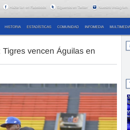
Hazte fan en Facebook
Síguenos en Twitter
Nuestro Instagram
HISTORIA
ESTADÍSTICAS
COMUNIDAD
INFOMEDIA
MULTIMEDI
; Tigres vencen Águilas en