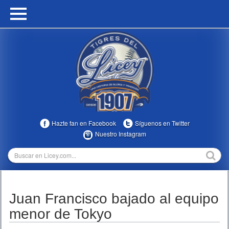
HOME
CALENDARIO
HISTORIA
ESTADÍSTICAS
COMUNIDAD
Hazte fan en Facebook
Síguenos en Twitter
INFOMEDIA
Nuestro Instagram
MULTIMEDIA
DIRECTIVOS 2023-2025
Juan Francisco bajado al equipo
TEMPORADAS
menor de Tokyo