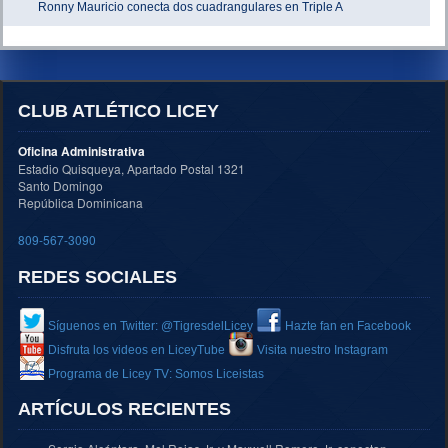
Ronny Mauricio conecta dos cuadrangulares en Triple A
CLUB ATLÉTICO LICEY
Oficina Administrativa
Estadio Quisqueya, Apartado Postal 1321
Santo Domingo
República Dominicana
809-567-3090
REDES SOCIALES
Síguenos en Twitter: @TigresdelLicey
Hazte fan en Facebook
Disfruta los videos en LiceyTube
Visita nuestro Instagram
Programa de Licey TV: Somos Liceistas
ARTÍCULOS RECIENTES