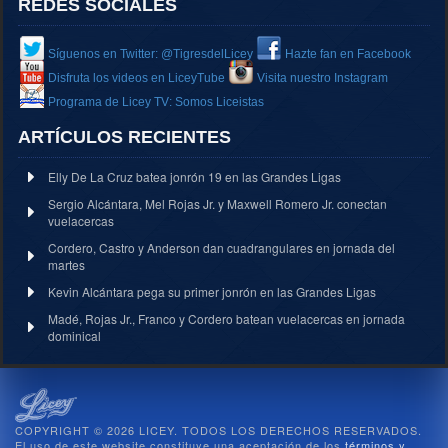
REDES SOCIALES
Síguenos en Twitter: @TigresdelLicey
Hazte fan en Facebook
Disfruta los videos en LiceyTube
Visita nuestro Instagram
Programa de Licey TV: Somos Liceistas
ARTÍCULOS RECIENTES
Elly De La Cruz batea jonrón 19 en las Grandes Ligas
Sergio Alcántara, Mel Rojas Jr. y Maxwell Romero Jr. conectan
vuelacercas
Cordero, Castro y Anderson dan cuadrangulares en jornada del
martes
Kevin Alcántara pega su primer jonrón en las Grandes Ligas
Madé, Rojas Jr., Franco y Cordero batean vuelacercas en jornada
dominical
COPYRIGHT © 2026 LICEY. TODOS LOS DERECHOS RESERVADOS.
El uso de este website constituye una aceptación de los
términos y