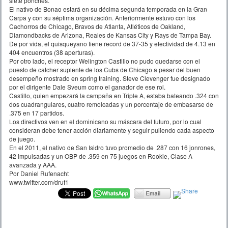
siete ponches.
El nativo de Bonao estará en su décima segunda temporada en la Gran
Carpa y con su séptima organización. Anteriormente estuvo con los
Cachorros de Chicago, Bravos de Atlanta, Atléticos de Oakland,
Diamondbacks de Arizona, Reales de Kansas City y Rays de Tampa Bay.
De por vida, el quisqueyano tiene record de 37-35 y efectividad de 4.13 en
404 encuentros (38 aperturas).
Por otro lado, el receptor Welington Castillo no pudo quedarse con el
puesto de catcher suplente de los Cubs de Chicago a pesar del buen
desempeño mostrado en spring training. Steve Clevenger fue designado
por el dirigente Dale Sveum como el ganador de ese rol.
Castillo, quien empezará la campaña en Triple A, estaba bateando .324 con
dos cuadrangulares, cuatro remolcadas y un porcentaje de embasarse de
.375 en 17 partidos.
Los directivos ven en el dominicano su máscara del futuro, por lo cual
consideran debe tener acción diariamente y seguir puliendo cada aspecto
de juego.
En el 2011, el nativo de San Isidro tuvo promedio de .287 con 16 jonrones,
42 impulsadas y un OBP de .359 en 75 juegos en Rookie, Clase A
avanzada y AAA.
Por Daniel Rufenacht
www.twitter.com/druf1