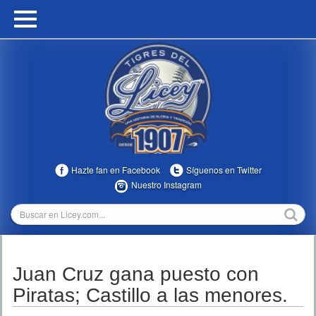
HOME
CALENDARIO
HISTORIA
ESTADÍSTICAS
COMUNIDAD
Hazte fan en Facebook
Síguenos en Twitter
INFOMEDIA
Nuestro Instagram
MULTIMEDIA
DIRECTIVOS 2023-2025
Juan Cruz gana puesto con
TEMPORADAS
Piratas; Castillo a las menores.