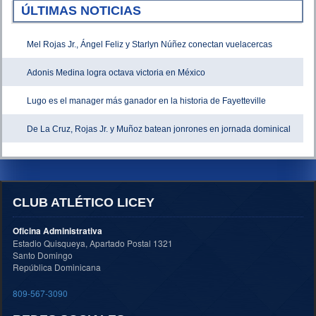
ÚLTIMAS NOTICIAS
Mel Rojas Jr., Ángel Feliz y Starlyn Núñez conectan vuelacercas
Adonis Medina logra octava victoria en México
Lugo es el manager más ganador en la historia de Fayetteville
De La Cruz, Rojas Jr. y Muñoz batean jonrones en jornada dominical
CLUB ATLÉTICO LICEY
Oficina Administrativa
Estadio Quisqueya, Apartado Postal 1321
Santo Domingo
República Dominicana
809-567-3090