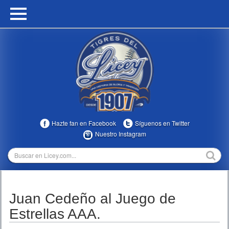
HOME
CALENDARIO
HISTORIA
ESTADÍSTICAS
COMUNIDAD
Hazte fan en Facebook
Síguenos en Twitter
INFOMEDIA
Nuestro Instagram
MULTIMEDIA
DIRECTIVOS 2023-2025
Juan Cedeño al Juego de
TEMPORADAS
Estrellas AAA.