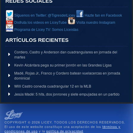
REDES SOCIALES
Síguenos en Twitter: @TigresdelLicey
Hazte fan en Facebook
Disfruta los videos en LiceyTube
Visita nuestro Instagram
Programa de Licey TV: Somos Liceistas
ARTÍCULOS RECIENTES
Cordero, Castro y Anderson dan cuadrangulares en jornada del
martes
Kevin Alcántara pega su primer jonrón en las Grandes Ligas
Madé, Rojas Jr., Franco y Cordero batean vuelacercas en jornada
dominical
Willi Castro conecta cuadrangular 12 en la MLB
Jesús Madé: 5 hits, dos jonrones y siete empujadas en un partido
COPYRIGHT © 2026 LICEY. TODOS LOS DERECHOS RESERVADOS.
El uso de este website constituye una aceptación de los
términos y
condiciones de uso
y la
política de privacidad
.