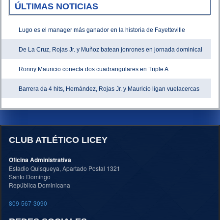
ÚLTIMAS NOTICIAS
Lugo es el manager más ganador en la historia de Fayetteville
De La Cruz, Rojas Jr. y Muñoz batean jonrones en jornada dominical
Ronny Mauricio conecta dos cuadrangulares en Triple A
Barrera da 4 hits, Hernández, Rojas Jr. y Mauricio ligan vuelacercas
CLUB ATLÉTICO LICEY
Oficina Administrativa
Estadio Quisqueya, Apartado Postal 1321
Santo Domingo
República Dominicana
809-567-3090