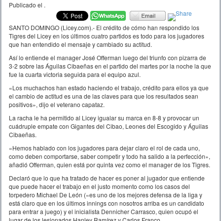
Publicado el
.
SANTO DOMINGO (Licey.com).- El crédito de cómo han respondido los
Tigres del Licey en los últimos cuatro partidos es todo para los jugadores
que han entendido el mensaje y cambiado su actitud.
Así lo entiende el manager José Offerman luego del triunfo con pizarra de
3-2 sobre las Águilas Cibaeñas en el partido del martes por la noche la que
fue la cuarta victoria seguida para el equipo azul.
«Los muchachos han estado haciendo el trabajo, crédito para ellos ya que
el cambio de actitud es una de las claves para que los resultados sean
positivos», dijo el veterano capataz.
La racha le ha permitido al Licey igualar su marca en 8-8 y provocar un
cuádruple empate con Gigantes del Cibao, Leones del Escogido y Águilas
Cibaeñas.
«Hemos hablado con los jugadores para dejar claro el rol de cada uno,
como deben comportarse, saber competir y todo ha salido a la perfección»,
añadió Offerman, quien está por quinta vez como el manager de los Tigres.
Declaró que lo que ha tratado de hacer es poner al jugador que entiende
que puede hacer el trabajo en el justo momento como los casos del
torpedero Michael De León («es uno de los mejores defensa de la liga y
está claro que en los últimos innings con nosotros arriba es un candidato
para entrar a juego) y el inicialista Dennicher Carrasco, quien ocupó el
lugar de los lesionados Hanley Ramírez y Carlos Franco.