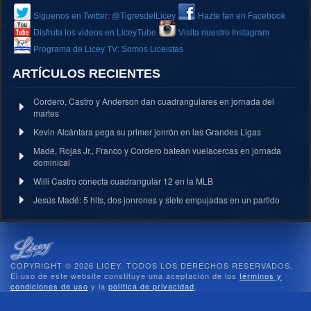
Síguenos en Twitter: @TigresdelLicey
Hazte fan en Facebook
Disfruta los videos en LiceyTube
Visita nuestro Instagram
Programa de Licey TV: Somos Liceistas
ARTÍCULOS RECIENTES
Cordero, Castro y Anderson dan cuadrangulares en jornada del
martes
Kevin Alcántara pega su primer jonrón en las Grandes Ligas
Madé, Rojas Jr., Franco y Cordero batean vuelacercas en jornada
dominical
Willi Castro conecta cuadrangular 12 en la MLB
Jesús Madé: 5 hits, dos jonrones y siete empujadas en un partido
COPYRIGHT © 2026 LICEY. TODOS LOS DERECHOS RESERVADOS.
El uso de este website constituye una aceptación de los
términos y
condiciones de uso
y la
política de privacidad
.