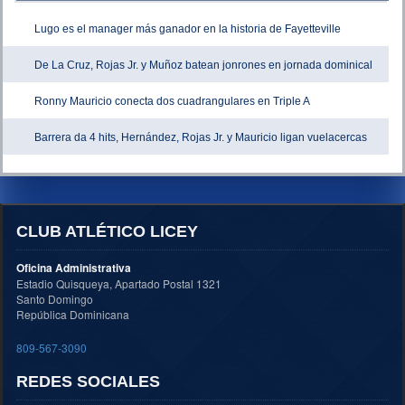
Lugo es el manager más ganador en la historia de Fayetteville
De La Cruz, Rojas Jr. y Muñoz batean jonrones en jornada dominical
Ronny Mauricio conecta dos cuadrangulares en Triple A
Barrera da 4 hits, Hernández, Rojas Jr. y Mauricio ligan vuelacercas
CLUB ATLÉTICO LICEY
Oficina Administrativa
Estadio Quisqueya, Apartado Postal 1321
Santo Domingo
República Dominicana
809-567-3090
REDES SOCIALES