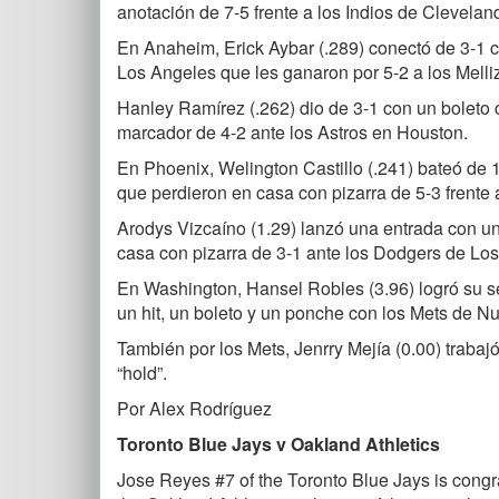
anotación de 7-5 frente a los Indios de Clevelan
En Anaheim, Erick Aybar (.289) conectó de 3-1 c
Los Angeles que les ganaron por 5-2 a los Melli
Hanley Ramírez (.262) dio de 3-1 con un boleto
marcador de 4-2 ante los Astros en Houston.
En Phoenix, Welington Castillo (.241) bateó d
que perdieron en casa con pizarra de 5-3 frente 
Arodys Vizcaíno (1.29) lanzó una entrada con un
casa con pizarra de 3-1 ante los Dodgers de Lo
En Washington, Hansel Robles (3.96) logró su se
un hit, un boleto y un ponche con los Mets de N
También por los Mets, Jenrry Mejía (0.00) trabaj
“hold”.
Por Alex Rodríguez
Toronto Blue Jays v Oakland Athletics
Jose Reyes #7 of the Toronto Blue Jays is congr