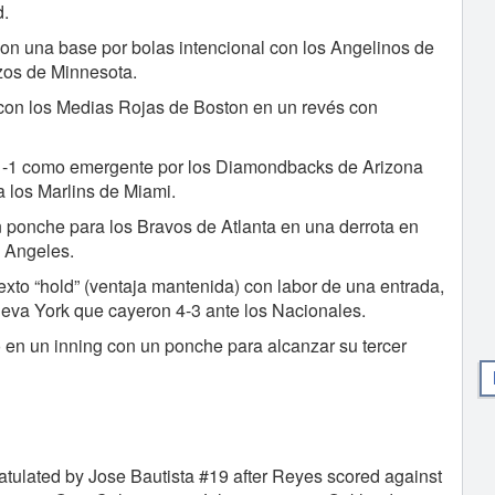
d.
on una base por bolas intencional con los Angelinos de
zos de Minnesota.
 con los Medias Rojas de Boston en un revés con
e 1-1 como emergente por los Diamondbacks de Arizona
a los Marlins de Miami.
 ponche para los Bravos de Atlanta en una derrota en
s Angeles.
xto “hold” (ventaja mantenida) con labor de una entrada,
ueva York que cayeron 4-3 ante los Nacionales.
ó en un inning con un ponche para alcanzar su tercer
atulated by Jose Bautista #19 after Reyes scored against