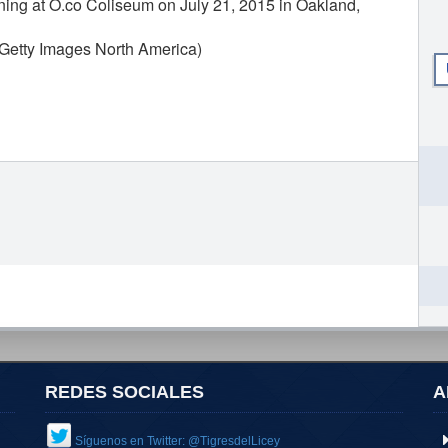
inning at O.co Coliseum on July 21, 2015 in Oakland,
/Getty Images North America)
REDES SOCIALES
A
Síguenos en Twitter: @TigresdelLicey