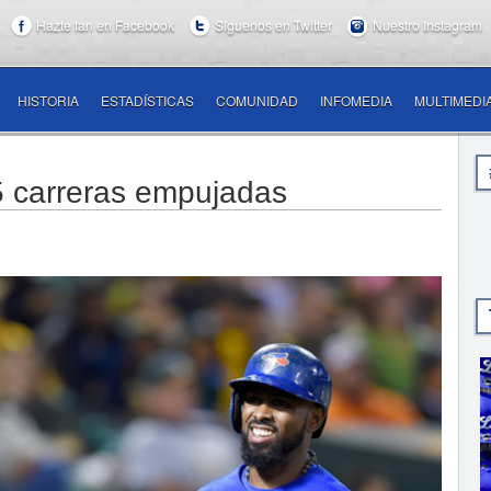
Hazte fan en Facebook
Síguenos en Twitter
Nuestro Instagram
HISTORIA
ESTADÍSTICAS
COMUNIDAD
INFOMEDIA
MULTIMEDI
65 carreras empujadas