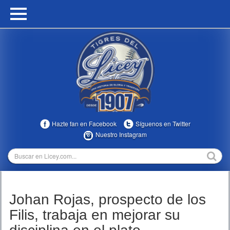
HOME
CALENDARIO
HISTORIA
ESTADÍSTICAS
COMUNIDAD
Hazte fan en Facebook
Síguenos en Twitter
INFOMEDIA
Nuestro Instagram
MULTIMEDIA
DIRECTIVOS 2023-2025
Johan Rojas, prospecto de los
TEMPORADAS
Filis, trabaja en mejorar su