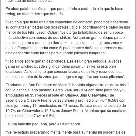
habilidad de batear la bola”.
En otras palabras, sólo porque pueda darle a casi todo a lo que le hace
swing, no quiere decir que debería.
“Debido a que tiene una gran capacidad de contacto, podemos desarrollar
su confianza en batear con dos strikes”, dijo el coordinador de bateo de liga
menor de los Filis, Jason Ochart. “Le otorga la habilidad de ser un poco
más selectivo con menos de dos strikes. Así que un gran enfoque para él
ha sido esperar a que tenga dos strikes en la cuenta, elegir una zona y
atacar. Porque un jugador como él puede hacer daño, no queremos que
esté desperdiciando turnos persiguiendo pitcheos temprano”.
“Hablamos sobre ganar los pitcheos. Ese es un gran enfoque. A veces
ganar un pitcheo puede significar dejar pasar un strike, si está bien
localizado. Así que tiene que conocer la zona de strike y reconocer sus
fortalezas dentro de la zona, para luego ser agresivo con esos pitcheos”.
El oriundo de San Francisco de Macorís ha visto algunos frutos de su labor
con lo hecho el año pasado. Bateó .240/.306/.374 con siete jonrones y 38
empujadas en 351 veces al bate en Clase-A Baja Clearwater. Fue
ascendido a Clase-A Fuerte Jersey Shore y promedió .344/.419/.563 con
siete jonrones y 11 remolcadas en 74 veces. Su tasa de ponches bajó de
19.7% en Clearwater a 10.8% en Jersey Shore. Mientras que su media de
boletos subió de 7.4% a 9.5%.
Es una muestra pequeña, pero es alentadora.
“Me he estado preparando mentalmente para aumentar mi porcentaje de