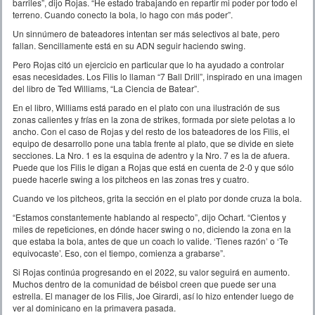
barriles”, dijo Rojas. “He estado trabajando en repartir mi poder por todo el
terreno. Cuando conecto la bola, lo hago con más poder”.
Un sinnúmero de bateadores intentan ser más selectivos al bate, pero
fallan. Sencillamente está en su ADN seguir haciendo swing.
Pero Rojas citó un ejercicio en particular que lo ha ayudado a controlar
esas necesidades. Los Filis lo llaman “7 Ball Drill”, inspirado en una imagen
del libro de Ted Williams, “La Ciencia de Batear”.
En el libro, Williams está parado en el plato con una ilustración de sus
zonas calientes y frías en la zona de strikes, formada por siete pelotas a lo
ancho. Con el caso de Rojas y del resto de los bateadores de los Filis, el
equipo de desarrollo pone una tabla frente al plato, que se divide en siete
secciones. La Nro. 1 es la esquina de adentro y la Nro. 7 es la de afuera.
Puede que los Filis le digan a Rojas que está en cuenta de 2-0 y que sólo
puede hacerle swing a los pitcheos en las zonas tres y cuatro.
Cuando ve los pitcheos, grita la sección en el plato por donde cruza la bola.
“Estamos constantemente hablando al respecto”, dijo Ochart. “Cientos y
miles de repeticiones, en dónde hacer swing o no, diciendo la zona en la
que estaba la bola, antes de que un coach lo valide. ‘Tienes razón’ o ‘Te
equivocaste’. Eso, con el tiempo, comienza a grabarse”.
Si Rojas continúa progresando en el 2022, su valor seguirá en aumento.
Muchos dentro de la comunidad de béisbol creen que puede ser una
estrella. El manager de los Filis, Joe Girardi, así lo hizo entender luego de
ver al dominicano en la primavera pasada.