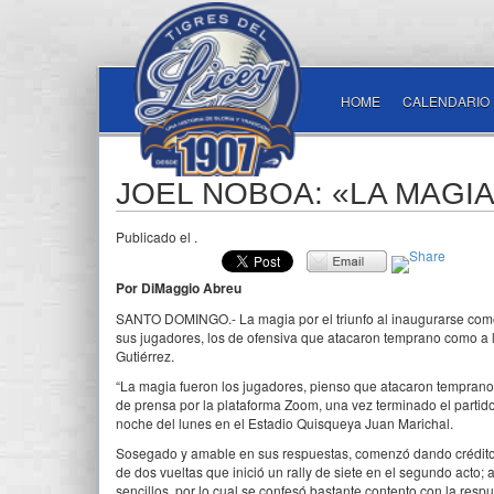
HOME
CALENDARIO
JOEL NOBOA: «LA MAGI
Publicado el
.
Por DiMaggio Abreu
SANTO DOMINGO.- La magia por el triunfo al inaugurarse como 
sus jugadores, los de ofensiva que atacaron temprano como a l
Gutiérrez.
“La magia fueron los jugadores, pienso que atacaron temprano
de prensa por la plataforma Zoom, una vez terminado el partido
noche del lunes en el Estadio Quisqueya Juan Marichal.
Sosegado y amable en sus respuestas, comenzó dando créditos
de dos vueltas que inició un rally de siete en el segundo act
sencillos, por lo cual se confesó bastante contento con la respu