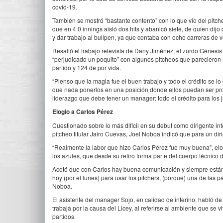
covid-19.
También se mostró “bastante contento” con lo que vio del pitc
que en 4.0 innings aisló dos hits y abanicó siete, de quien dijo 
y dar trabajo al bullpen, ya que contaba con ocho carreras de v
Resaltó el trabajo relevista de Dany Jiménez, el zurdo Génesi
“perjudicado un poquito” con algunos pitcheos que parecieron 
partido y 124 de por vida.
“Pienso que la magia fue el buen trabajo y todo el crédito se lo
que nada ponerlos en una posición donde ellos puedan ser prod
liderazgo que debe tener un manager: todo el crédito para los 
Elogio a Carlos Pérez
Cuestionado sobre lo más difícil en su debut como dirigente in
pitcheo titular Jairo Cuevas, Joel Noboa indicó que para un di
“Realmente la labor que hizo Carlos Pérez fue muy buena”, elog
los azules, que desde su retiro forma parte del cuerpo técnico 
Acotó que con Carlos hay buena comunicación y siempre están 
hoy (por el lunes) para usar los pitchers, (porque) una de las 
Noboa.
El asistente del manager Sojo, en calidad de interino, habló de l
trabaja por la causa del Licey, al referirse al ambiente que se 
partidos.