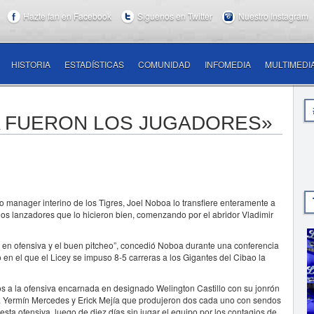
Hazte fan en Facebook
Síguenos en Twitter
Nuestro Instagram
HISTORIA
ESTADÍSTICAS
COMUNIDAD
INFOMEDIA
MULTIMEDI
A FUERON LOS JUGADORES»
manager interino de los Tigres, Joel Noboa lo transfiere enteramente a
os lanzadores que lo hicieron bien, comenzando por el abridor Vladimir
 en ofensiva y el buen pitcheo”, concedió Noboa durante una conferencia
 en el que el Licey se impuso 8-5 carreras a los Gigantes del Cibao la
 a la ofensiva encarnada en designado Welington Castillo con su jonrón
o; a Yermín Mercedes y Erick Mejía que produjeron dos cada uno con sendos
esta ofensiva, luego de diez días sin jugar el equipo por los contagios de