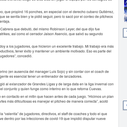
heo, que propinó 16 ponches, en especial con el derecho cubano Gutiérrez,
que se sentía bien y le pidió seguir, pero lo sacó por el conteo de pitcheos
entaja.
s Cabrera que debutó, del mismo Robinson Leyer, del que dijo fue
strikes, así como el cerrador Jaison Asencio, que salvó su segundo
 doy a los jugadores, que hicieron un excelente trabajo. Mi trabajo era más
uctivos, tener éxito y mantener un ambiente motivado. Eso es parte del
jugadores”, concedió.
terino (en ausencia del manager Luis Sojo) y sin contar con el coach de
rigente es esencial tener un entrenador de lanzadores.
ió al exlanzador de Grandes Ligas y de larga data en la liga invernal con
del conjunto y quien funge como interino en lo que retorna Cuevas.
en contacto en el mitin que hacen antes de cada juego. “Hicimos un plan
partes más dificultosas es manejar el pitcheo de manera correcta”, acotó
a “valentía” de jugadores, directivos, el staff de coaches y todo el que
vive dentro por las infecciones de covid-19 que impidió disputar nueve