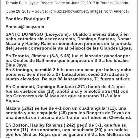
Toronto Blue Jays at Rogers Centre on June 29, 2017 in Toronto, Canada.
(June 28, 2017 – Source: Tom Szczerbowski/Getty Images North America)
Por Alex Rodríguez E
Prensa@licey.com
SANTO DOMINGO (Licey.com).- Ubaldo Jiménez trabajó en
ocho entradas sin ceder carreras, Domingo Santana, Nomar
Mazara y Hanley Ramírez conectaron jonrones en la jornada
del jueves correspondiente al béisbol de las Grandes Ligas.
En Toronto, Jiménez (3-3, 6.48) fue el lanzador ganador por
los Orioles de Baltimore que blanquearon 3-0 a los locales
Blue Jays.
En 8 innings, permitió 2 hits con una base por bolas y ocho
ponches. Se enfrentó a 27 bateadores, cedió 10 rodados y
cuatro elevados. De sus 98 lanzamientos, 71 fueron strikes.
En Cincinnati, Domingo Santana (.271) bateó de 4-1, que
fue su vuelacercas (13), anotó una y remolcó otra (41) con
los Cerveceros de Milwaukee que superaron 11-3 a los
Rojos.
Mazara (.262) se fue de 4-1 con un cuadrangular (11), una
anotada y una empujada (48) para los Rangers de Texas en
una derrota con pizarra de 5-1 ante los Indios en Cleveland.
En Boston, Hanley Ramírez (.242) pegó de 3-1, que fue su
jonrón (11), dos anotadas, una impulsada (30) y un boleto
con los Medias Rojas que les ganaron 6-3 a los Mellizos de