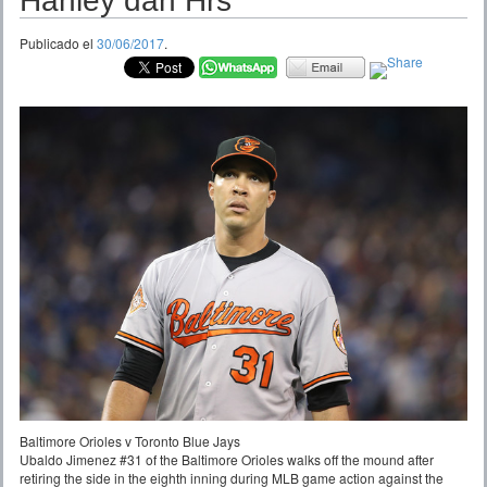
Hanley dan Hrs
Publicado el
30/06/2017
.
Baltimore Orioles v Toronto Blue Jays
Ubaldo Jimenez #31 of the Baltimore Orioles walks off the mound after
retiring the side in the eighth inning during MLB game action against the