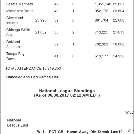
Seattle Mariners
42
0
1,051,148
25,027
Minnesota Twins
40
1
952,173
23,804
Cleveland
23,996
39
0
881,704
22,608
Indians
Chicago White
21,032
33
2
713,225
21,613
Sox
Oakland
39
1
702,323
18,008
Athletics
Tampa Bay
41
0
613,177
14,956
Rays
TOTAL ATTENDANCE 16,319,353
Canceled and Tied Games List:
National League Standings
(As of 06/30/2017 02:12 AM EDT)
WIL
National
League East
Ari
W
L
PCT
GB
Home
Away
Div
Streak
Last10