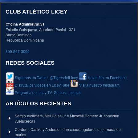
CLUB ATLÉTICO LICEY
Oficina Administrativa
Estadio Quisqueya, Apartado Postal 1321
Santo Domingo
República Dominicana
809-567-3090
REDES SOCIALES
Síguenos en Twitter: @TigresdelLicey
Hazte fan en Facebook
Disfruta los videos en LiceyTube
Visita nuestro Instagram
Programa de Licey TV: Somos Liceistas
ARTÍCULOS RECIENTES
Sergio Alcántara, Mel Rojas Jr. y Maxwell Romero Jr. conectan
vuelacercas
Cordero, Castro y Anderson dan cuadrangulares en jornada del
martes