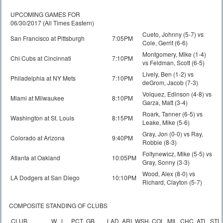
UPCOMING GAMES FOR
06/30/2017 (All Times Eastern)
Cueto, Johnny (5-7) vs
San Francisco at Pittsburgh
7:05PM
Cole, Gerrit (6-6)
Montgomery, Mike (1-4)
Chi Cubs at Cincinnati
7:10PM
vs Feldman, Scott (6-5)
Lively, Ben (1-2) vs
Philadelphia at NY Mets
7:10PM
deGrom, Jacob (7-3)
Volquez, Edinson (4-8) vs
Miami at Milwaukee
8:10PM
Garza, Matt (3-4)
Roark, Tanner (6-5) vs
Washington at St. Louis
8:15PM
Leake, Mike (5-6)
Gray, Jon (0-0) vs Ray,
Colorado at Arizona
9:40PM
Robbie (8-3)
Foltynewicz, Mike (5-5) vs
Atlanta at Oakland
10:05PM
Gray, Sonny (3-3)
Wood, Alex (8-0) vs
LA Dodgers at San Diego
10:10PM
Richard, Clayton (5-7)
COMPOSITE STANDING OF CLUBS
CLUB
W
L
PCT
GB
LAD
ARI
WSH
COL
MIL
CHC
ATL
STL