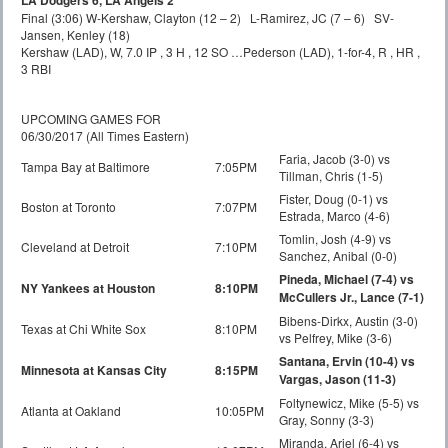
Final (3:06) W-Kershaw, Clayton (12 – 2) L-Ramirez, JC (7 – 6) SV-
Jansen, Kenley (18)
Kershaw (LAD), W, 7.0 IP , 3 H , 12 SO …Pederson (LAD), 1-for-4, R , HR ,
3 RBI
UPCOMING GAMES FOR
06/30/2017 (All Times Eastern)
Faria, Jacob (3-0) vs
Tampa Bay at Baltimore
7:05PM
Tillman, Chris (1-5)
Fister, Doug (0-1) vs
Boston at Toronto
7:07PM
Estrada, Marco (4-6)
Tomlin, Josh (4-9) vs
Cleveland at Detroit
7:10PM
Sanchez, Anibal (0-0)
Pineda, Michael (7-4) vs
NY Yankees at Houston
8:10PM
McCullers Jr., Lance (7-1)
Bibens-Dirkx, Austin (3-0)
Texas at Chi White Sox
8:10PM
vs Pelfrey, Mike (3-6)
Santana, Ervin (10-4) vs
Minnesota at Kansas City
8:15PM
Vargas, Jason (11-3)
Foltynewicz, Mike (5-5) vs
Atlanta at Oakland
10:05PM
Gray, Sonny (3-3)
Miranda, Ariel (6-4) vs