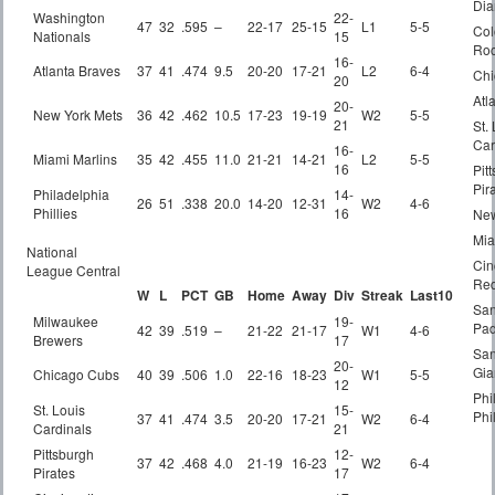
Di
Washington
22-
47
32
.595
–
22-17
25-15
L1
5-5
Col
Nationals
15
Roc
16-
Atlanta Braves
37
41
.474
9.5
20-20
17-21
L2
6-4
Chi
20
Atl
20-
New York Mets
36
42
.462
10.5
17-23
19-19
W2
5-5
21
St.
Car
16-
Miami Marlins
35
42
.455
11.0
21-21
14-21
L2
5-5
16
Pit
Pir
Philadelphia
14-
26
51
.338
20.0
14-20
12-31
W2
4-6
Phillies
16
New
Mia
National
Cin
League Central
Re
W
L
PCT
GB
Home
Away
Div
Streak
Last10
San
Milwaukee
19-
Pad
42
39
.519
–
21-22
21-17
W1
4-6
Brewers
17
San
20-
Gia
Chicago Cubs
40
39
.506
1.0
22-16
18-23
W1
5-5
12
Phi
St. Louis
15-
Phil
37
41
.474
3.5
20-20
17-21
W2
6-4
Cardinals
21
Pittsburgh
12-
37
42
.468
4.0
21-19
16-23
W2
6-4
Pirates
17