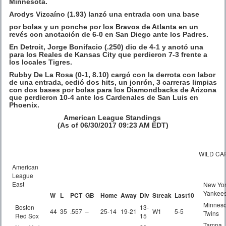
Minnesota.
Arodys Vizcaíno (1.93) lanzó una entrada con una base
por bolas y un ponche por los Bravos de Atlanta en un
revés con anotación de 6-0 en San Diego ante los Padres.
En Detroit, Jorge Bonifacio (.250) dio de 4-1 y anotó una
para los Reales de Kansas City que perdieron 7-3 frente a
los locales Tigres.
Rubby De La Rosa (0-1, 8.10) cargó con la derrota con labor
de una entrada, cedió dos hits, un jonrón, 3 carreras limpias
con dos bases por bolas para los Diamondbacks de Arizona
que perdieron 10-4 ante los Cardenales de San Luis en
Phoenix.
American League Standings
(As of 06/30/2017 09:23 AM EDT)
WILD CA
American
League
East
New Yo
Yankee
W
L
PCT
GB
Home
Away
Div
Streak
Last10
Minneso
Boston
13-
44
35
.557
–
25-14
19-21
W1
5-5
Twins
Red Sox
15
Tampa