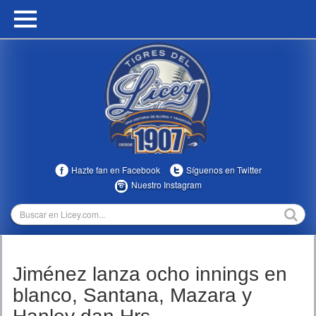
HOME
CALENDARIO
HISTORIA
ESTADÍSTICAS
COMUNIDAD
Hazte fan en Facebook
Síguenos en Twitter
INFOMEDIA
Nuestro Instagram
MULTIMEDIA
DIRECTIVOS 2023-2025
Jiménez lanza ocho innings en
TEMPORADAS
blanco, Santana, Mazara y