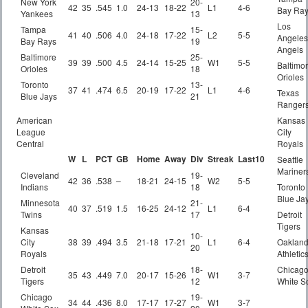
New York
20-
42
35
.545
1.0
24-13
18-22
L1
4-6
Bay Ra
Yankees
13
Los
Tampa
15-
41
40
.506
4.0
24-18
17-22
L2
5-5
Angeles
Bay Rays
19
Angels
Baltimore
25-
39
39
.500
4.5
24-14
15-25
W1
5-5
Baltimo
Orioles
18
Orioles
Toronto
13-
37
41
.474
6.5
20-19
17-22
L1
4-6
Texas
Blue Jays
21
Ranger
American
Kansas
League
City
Central
Royals
W
L
PCT
GB
Home
Away
Div
Streak
Last10
Seattle
Mariner
Cleveland
19-
42
36
.538
–
18-21
24-15
W2
5-5
Indians
18
Toronto
Blue Ja
Minnesota
21-
40
37
.519
1.5
16-25
24-12
L1
6-4
Twins
17
Detroit
Tigers
Kansas
10-
City
38
39
.494
3.5
21-18
17-21
L1
6-4
Oaklan
20
Royals
Athletic
Detroit
18-
Chicag
35
43
.449
7.0
20-17
15-26
W1
3-7
Tigers
12
White S
Chicago
19-
34
44
.436
8.0
17-17
17-27
W1
3-7