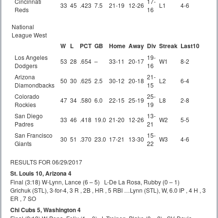
Cincinnati
17-
33
45
.423
7.5
21-19
12-26
L1
4-6
Reds
16
National
League West
W
L
PCT
GB
Home
Away
Div
Streak
Last10
Los Angeles
19-
53
28
.654
–
33-11
20-17
W1
8-2
Dodgers
16
Arizona
21-
50
30
.625
2.5
30-12
20-18
L2
6-4
Diamondbacks
15
Colorado
25-
47
34
.580
6.0
22-15
25-19
L8
2-8
Rockies
19
San Diego
13-
33
46
.418
19.0
21-20
12-26
W2
5-5
Padres
21
San Francisco
15-
30
51
.370
23.0
17-21
13-30
W3
4-6
Giants
22
RESULTS FOR 06/29/2017
St. Louis 10, Arizona 4
Final (3:18) W-Lynn, Lance (6 – 5) L-De La Rosa, Rubby (0 – 1)
Grichuk (STL), 3-for-4, 3 R , 2B , HR , 5 RBI …Lynn (STL), W, 6.0 IP , 4 H , 3
ER , 7 SO
Chi Cubs 5, Washington 4