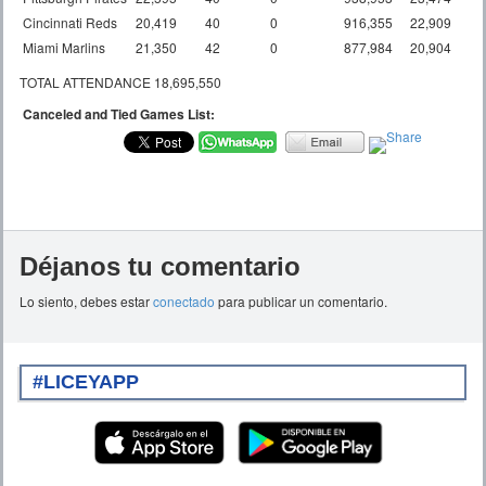
Cincinnati Reds
20,419
40
0
916,355
22,909
Miami Marlins
21,350
42
0
877,984
20,904
TOTAL ATTENDANCE 18,695,550
Canceled and Tied Games List:
Déjanos tu comentario
Lo siento, debes estar
conectado
para publicar un comentario.
#LICEYAPP