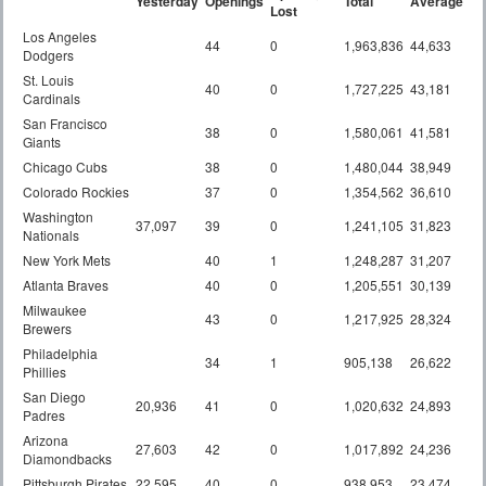
Yesterday
Openings
Total
Average
Lost
Los Angeles
44
0
1,963,836
44,633
Dodgers
St. Louis
40
0
1,727,225
43,181
Cardinals
San Francisco
38
0
1,580,061
41,581
Giants
Chicago Cubs
38
0
1,480,044
38,949
Colorado Rockies
37
0
1,354,562
36,610
Washington
37,097
39
0
1,241,105
31,823
Nationals
New York Mets
40
1
1,248,287
31,207
Atlanta Braves
40
0
1,205,551
30,139
Milwaukee
43
0
1,217,925
28,324
Brewers
Philadelphia
34
1
905,138
26,622
Phillies
San Diego
20,936
41
0
1,020,632
24,893
Padres
Arizona
27,603
42
0
1,017,892
24,236
Diamondbacks
Pittsburgh Pirates
22,595
40
0
938,953
23,474