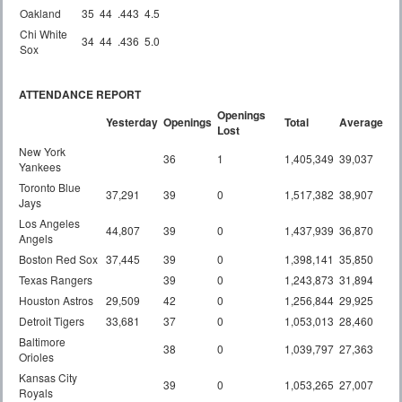
Oakland
35
44
.443
4.5
Chi White
34
44
.436
5.0
Sox
ATTENDANCE REPORT
Openings
Yesterday
Openings
Total
Average
Lost
New York
36
1
1,405,349
39,037
Yankees
Toronto Blue
37,291
39
0
1,517,382
38,907
Jays
Los Angeles
44,807
39
0
1,437,939
36,870
Angels
Boston Red Sox
37,445
39
0
1,398,141
35,850
Texas Rangers
39
0
1,243,873
31,894
Houston Astros
29,509
42
0
1,256,844
29,925
Detroit Tigers
33,681
37
0
1,053,013
28,460
Baltimore
38
0
1,039,797
27,363
Orioles
Kansas City
39
0
1,053,265
27,007
Royals