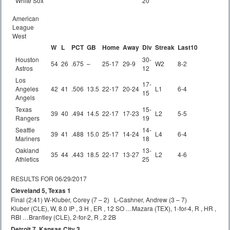
White Sox
20
American
League
West
W
L
PCT
GB
Home
Away
Div
Streak
Last10
Houston
30-
54
26
.675
–
25-17
29-9
W2
8-2
Astros
12
Los
17-
Angeles
42
41
.506
13.5
22-17
20-24
L1
6-4
15
Angels
Texas
15-
39
40
.494
14.5
22-17
17-23
L2
5-5
Rangers
19
Seattle
14-
39
41
.488
15.0
25-17
14-24
L4
6-4
Mariners
18
Oakland
13-
35
44
.443
18.5
22-17
13-27
L2
4-6
Athletics
25
RESULTS FOR 06/29/2017
Cleveland 5, Texas 1
Final (2:41) W-Kluber, Corey (7 – 2) L-Cashner, Andrew (3 – 7)
Kluber (CLE), W, 8.0 IP , 3 H , ER , 12 SO …Mazara (TEX), 1-for-4, R , HR ,
RBI …Brantley (CLE), 2-for-2, R , 2 2B
Detroit 7, Kansas City 3