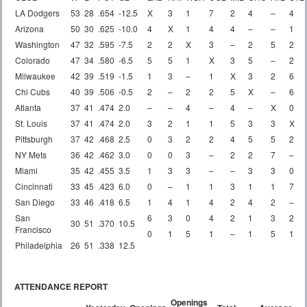
LA Dodgers
53
28
.654
-12.5
X
3
1
7
2
4
–
4
Arizona
50
30
.625
-10.0
4
X
1
4
4
–
–
1
Washington
47
32
.595
-7.5
2
2
X
3
–
2
5
2
Colorado
47
34
.580
-6.5
5
5
1
X
3
5
–
2
Milwaukee
42
39
.519
-1.5
1
3
–
1
X
3
2
6
Chi Cubs
40
39
.506
-0.5
2
–
2
2
5
X
–
6
Atlanta
37
41
.474
2.0
–
–
4
–
4
–
X
0
St. Louis
37
41
.474
2.0
3
2
1
1
5
3
3
X
Pittsburgh
37
42
.468
2.5
0
3
2
2
4
5
5
2
NY Mets
36
42
.462
3.0
0
0
3
–
2
2
7
–
Miami
35
42
.455
3.5
1
3
3
–
–
3
3
0
Cincinnati
33
45
.423
6.0
0
–
1
1
3
1
1
7
San Diego
33
46
.418
6.5
1
4
1
4
2
4
2
–
San
6
3
0
4
2
1
3
2
30
51
.370
10.5
Francisco
0
1
5
1
–
1
5
1
Philadelphia
26
51
.338
12.5
ATTENDANCE REPORT
Openings