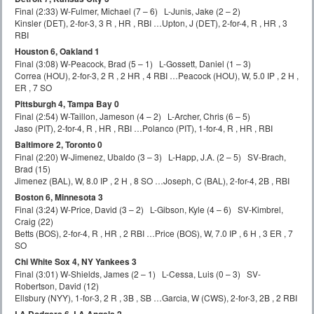
Final (2:33) W-Fulmer, Michael (7 – 6) L-Junis, Jake (2 – 2)
Kinsler (DET), 2-for-3, 3 R , HR , RBI …Upton, J (DET), 2-for-4, R , HR , 3
RBI
Houston 6, Oakland 1
Final (3:08) W-Peacock, Brad (5 – 1) L-Gossett, Daniel (1 – 3)
Correa (HOU), 2-for-3, 2 R , 2 HR , 4 RBI …Peacock (HOU), W, 5.0 IP , 2 H ,
ER , 7 SO
Pittsburgh 4, Tampa Bay 0
Final (2:54) W-Taillon, Jameson (4 – 2) L-Archer, Chris (6 – 5)
Jaso (PIT), 2-for-4, R , HR , RBI …Polanco (PIT), 1-for-4, R , HR , RBI
Baltimore 2, Toronto 0
Final (2:20) W-Jimenez, Ubaldo (3 – 3) L-Happ, J.A. (2 – 5) SV-Brach,
Brad (15)
Jimenez (BAL), W, 8.0 IP , 2 H , 8 SO …Joseph, C (BAL), 2-for-4, 2B , RBI
Boston 6, Minnesota 3
Final (3:24) W-Price, David (3 – 2) L-Gibson, Kyle (4 – 6) SV-Kimbrel,
Craig (22)
Betts (BOS), 2-for-4, R , HR , 2 RBI …Price (BOS), W, 7.0 IP , 6 H , 3 ER , 7
SO
Chi White Sox 4, NY Yankees 3
Final (3:01) W-Shields, James (2 – 1) L-Cessa, Luis (0 – 3) SV-
Robertson, David (12)
Ellsbury (NYY), 1-for-3, 2 R , 3B , SB …Garcia, W (CWS), 2-for-3, 2B , 2 RBI
LA Dodgers 6, LA Angels 2