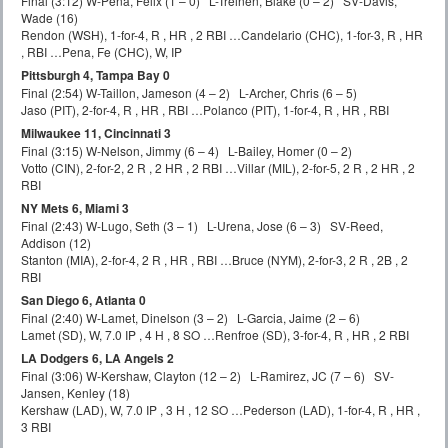
Final (3:12) W-Pena, Felix (1 – 0) L-Treinen, Blake (0 – 2) SV-Davis,
Wade (16)
Rendon (WSH), 1-for-4, R , HR , 2 RBI …Candelario (CHC), 1-for-3, R , HR
, RBI …Pena, Fe (CHC), W, IP
Pittsburgh 4, Tampa Bay 0
Final (2:54) W-Taillon, Jameson (4 – 2) L-Archer, Chris (6 – 5)
Jaso (PIT), 2-for-4, R , HR , RBI …Polanco (PIT), 1-for-4, R , HR , RBI
Milwaukee 11, Cincinnati 3
Final (3:15) W-Nelson, Jimmy (6 – 4) L-Bailey, Homer (0 – 2)
Votto (CIN), 2-for-2, 2 R , 2 HR , 2 RBI …Villar (MIL), 2-for-5, 2 R , 2 HR , 2
RBI
NY Mets 6, Miami 3
Final (2:43) W-Lugo, Seth (3 – 1) L-Urena, Jose (6 – 3) SV-Reed,
Addison (12)
Stanton (MIA), 2-for-4, 2 R , HR , RBI …Bruce (NYM), 2-for-3, 2 R , 2B , 2
RBI
San Diego 6, Atlanta 0
Final (2:40) W-Lamet, Dinelson (3 – 2) L-Garcia, Jaime (2 – 6)
Lamet (SD), W, 7.0 IP , 4 H , 8 SO …Renfroe (SD), 3-for-4, R , HR , 2 RBI
LA Dodgers 6, LA Angels 2
Final (3:06) W-Kershaw, Clayton (12 – 2) L-Ramirez, JC (7 – 6) SV-
Jansen, Kenley (18)
Kershaw (LAD), W, 7.0 IP , 3 H , 12 SO …Pederson (LAD), 1-for-4, R , HR ,
3 RBI