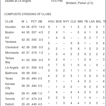
Seattle at LA Angels
10:07PM
Bridwell, Parker (2-0)
COMPOSITE STANDING OF CLUBS
CLUB
W
L
PCT
GB
HOU
BOS
NYY
CLE
MIN
TB
LAA
BAL
T
Houston
54
26
.675
-14.0
X
1
3
1
3
2
6
3
7
Boston
44
35
.557
-4.5
2
X
1
–
5
4
1
6
3
NY
1
4
X
–
–
5
2
7
1
42
35
.545
-3.5
Yankees
5
–
–
X
8
1
–
3
6
Cleveland
42
36
.538
-3.0
0
2
–
5
X
1
3
3
2
Minnesota
40
37
.519
-1.5
1
3
4
2
2
X
2
2
2
Tampa
4
2
4
–
1
2
X
–
3
41
40
.506
-0.5
Bay
0
7
5
1
0
4
–
X
–
LA Angels
42
41
.506
-0.5
3
0
2
1
1
1
3
–
X
Baltimore
39
39
.500
–
4
2
2
5
1
3
6
3
0
Texas
39
40
.494
0.5
3
1
–
1
4
3
2
–
6
Kansas
38
39
.494
0.5
–
1
3
2
–
6
2
3
4
City
1
4
–
4
4
2
3
2
1
Seattle
39
41
.488
1.0
2
3
5
1
1
1
4
–
3
Toronto
37
41
.474
2.0
–
1
3
4
4
1
0
3
–
Detroit
35
43
.449
4.0