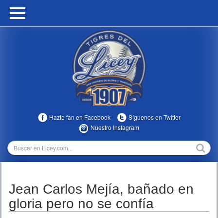
HOME
CALENDARIO
HISTORIA
ESTADÍSTICAS
COMUNIDAD
Hazte fan en Facebook
Síguenos en Twitter
INFOMEDIA
Nuestro Instagram
MULTIMEDIA
DIRECTIVOS 2023-2025
Jean Carlos Mejía, bañado en
TEMPORADAS
gloria pero no se confía