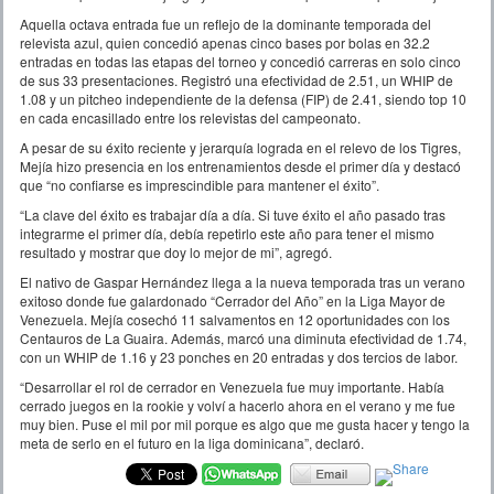
Aquella octava entrada fue un reflejo de la dominante temporada del
relevista azul, quien concedió apenas cinco bases por bolas en 32.2
entradas en todas las etapas del torneo y concedió carreras en solo cinco
de sus 33 presentaciones. Registró una efectividad de 2.51, un WHIP de
1.08 y un pitcheo independiente de la defensa (FIP) de 2.41, siendo top 10
en cada encasillado entre los relevistas del campeonato.
A pesar de su éxito reciente y jerarquía lograda en el relevo de los Tigres,
Mejía hizo presencia en los entrenamientos desde el primer día y destacó
que “no confiarse es imprescindible para mantener el éxito”.
“La clave del éxito es trabajar día a día. Si tuve éxito el año pasado tras
integrarme el primer día, debía repetirlo este año para tener el mismo
resultado y mostrar que doy lo mejor de mi”, agregó.
El nativo de Gaspar Hernández llega a la nueva temporada tras un verano
exitoso donde fue galardonado “Cerrador del Año” en la Liga Mayor de
Venezuela. Mejía cosechó 11 salvamentos en 12 oportunidades con los
Centauros de La Guaira. Además, marcó una diminuta efectividad de 1.74,
con un WHIP de 1.16 y 23 ponches en 20 entradas y dos tercios de labor.
“Desarrollar el rol de cerrador en Venezuela fue muy importante. Había
cerrado juegos en la rookie y volví a hacerlo ahora en el verano y me fue
muy bien. Puse el mil por mil porque es algo que me gusta hacer y tengo la
meta de serlo en el futuro en la liga dominicana”, declaró.