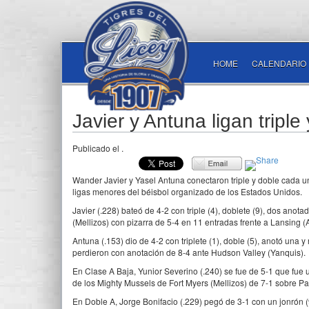
HOME
CALENDARIO
Javier y Antuna ligan tripl
Publicado el
.
Wander Javier y Yasel Antuna conectaron triple y doble cada u
ligas menores del béisbol organizado de los Estados Unidos.
Javier (.228) bateó de 4-2 con triple (4), doblete (9), dos ano
(Mellizos) con pizarra de 5-4 en 11 entradas frente a Lansing (A
Antuna (.153) dio de 4-2 con triplete (1), doble (5), anotó una
perdieron con anotación de 8-4 ante Hudson Valley (Yanquis).
En Clase A Baja, Yunior Severino (.240) se fue de 5-1 que fue 
de los Mighty Mussels de Fort Myers (Mellizos) de 7-1 sobre P
En Doble A, Jorge Bonifacio (.229) pegó de 3-1 con un jonrón (9