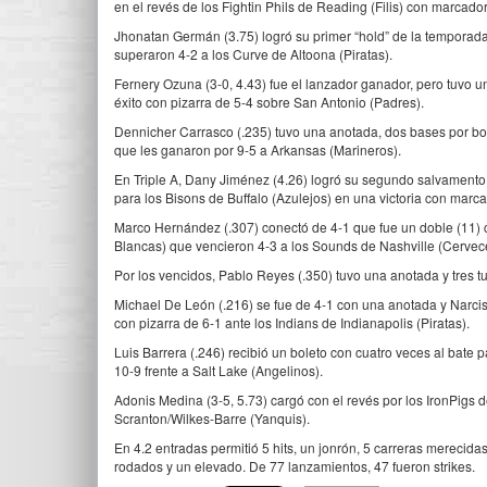
en el revés de los Fightin Phils de Reading (Filis) con marcado
Jhonatan Germán (3.75) logró su primer “hold” de la temporada
superaron 4-2 a los Curve de Altoona (Piratas).
Fernery Ozuna (3-0, 4.43) fue el lanzador ganador, pero tuvo 
éxito con pizarra de 5-4 sobre San Antonio (Padres).
Dennicher Carrasco (.235) tuvo una anotada, dos bases por bol
que les ganaron por 9-5 a Arkansas (Marineros).
En Triple A, Dany Jiménez (4.26) logró su segundo salvamento
para los Bisons de Buffalo (Azulejos) en una victoria con marc
Marco Hernández (.307) conectó de 4-1 que fue un doble (11) 
Blancas) que vencieron 4-3 a los Sounds de Nashville (Cervec
Por los vencidos, Pablo Reyes (.350) tuvo una anotada y tres t
Michael De León (.216) se fue de 4-1 con una anotada y Narciso
con pizarra de 6-1 ante los Indians de Indianapolis (Piratas).
Luis Barrera (.246) recibió un boleto con cuatro veces al bate 
10-9 frente a Salt Lake (Angelinos).
Adonis Medina (3-5, 5.73) cargó con el revés por los IronPigs 
Scranton/Wilkes-Barre (Yanquis).
En 4.2 entradas permitió 5 hits, un jonrón, 5 carreras merecida
rodados y un elevado. De 77 lanzamientos, 47 fueron strikes.