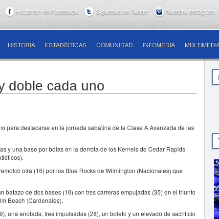
Hazte fan en Facebook
Síguenos en Twitter
Nuestro Instagram
HISTORIA
ESTADÍSTICAS
COMUNIDAD
INFOMEDIA
MULTIMEDI
e y doble cada uno
no para destacarse en la jornada sabatina de la Clase A Avanzada de las
tadas y una base por bolas en la derrota de los Kernels de Cedar Rapids
tléticos).
 y remolcó otra (16) por los Blue Rocks de Wilmington (Nacionales) que
un batazo de dos bases (10) con tres carreras empujadas (35) en el triunfo
alm Beach (Cardenales).
), una anotada, tres impulsadas (28), un boleto y un elevado de sacrificio