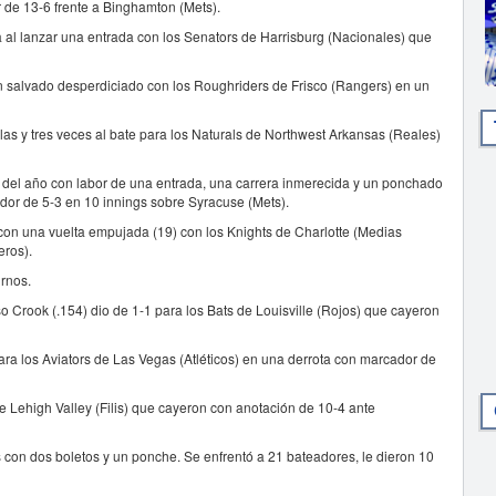
r de 13-6 frente a Binghamton (Mets).
 al lanzar una entrada con los Senators de Harrisburg (Nacionales) que
un salvado desperdiciado con los Roughriders de Frisco (Rangers) en un
as y tres veces al bate para los Naturals de Northwest Arkansas (Reales)
 del año con labor de una entrada, una carrera inmerecida y un ponchado
ador de 5-3 en 10 innings sobre Syracuse (Mets).
con una vuelta empujada (19) con los Knights de Charlotte (Medias
eros).
urnos.
 Crook (.154) dio de 1-1 para los Bats de Louisville (Rojos) que cayeron
para los Aviators de Las Vegas (Atléticos) en una derrota con marcador de
de Lehigh Valley (Filis) que cayeron con anotación de 10-4 ante
s con dos boletos y un ponche. Se enfrentó a 21 bateadores, le dieron 10