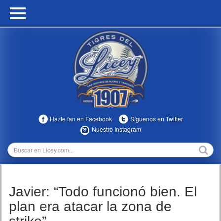
HOME
CALENDARIO
HISTORIA
ESTADÍSTICAS
COMUNIDAD
Hazte fan en Facebook
Síguenos en Twitter
INFOMEDIA
Nuestro Instagram
MULTIMEDIA
DIRECTIVOS 2023-2025
Javier: “Todo funcionó bien. El
TEMPORADAS
plan era atacar la zona de