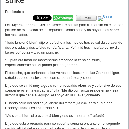
strike”
Publicado el
.
Fort Myers (Fedom).- Cristian Javier fue con un plan a la lomita en el primer
partido de exhibición de la República Dominicana y no hay quejas sobre
los resultados.
“Todo funcionó bien”, dijo el derecho a los medios tras su salida de ayer de
dos entradas y dos tercios contra Atlanta. Permitió tres imparables, no dio
bases por bolas y tuvo un ponche.
“El plan era tratar de mantenerme atacando la zona de strike,
específicamente con el primer picheo”, agregó.
El derecho, que pertenece a los Astros de Houston en las Grandes Ligas,
señaló que todo estuvo bien con su bola rápida y slider.
Dijo que se sintió muy a gusto con el respaldo ofensivo y defensivo de sus
compañeros en la escuadra criolla. “Me dio confianza esa defensa y esa
armonía que tiene el equipo, el apoyo en la cueva”, comentó.
Cuando salió del partido, al cierre del tercero, la escuadra que dirige
Rodney Linares estaba arriba 5-0.
“Me siento bien, el brazo está bien y eso es importante”, añadió.
Dijo que está preparado para competir la semana entrante en el segundo
partido oficial del equipo, que hasta el momento le corresponde abrir.