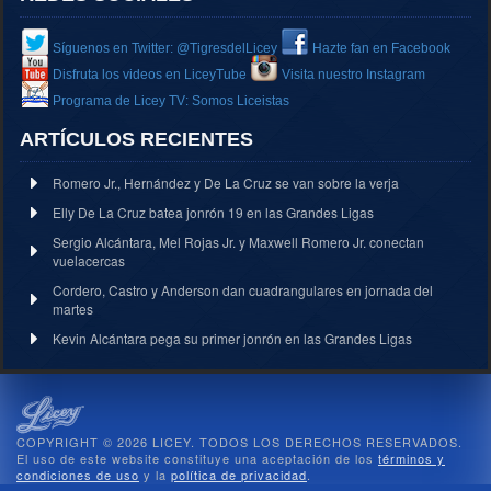
Síguenos en Twitter: @TigresdelLicey
Hazte fan en Facebook
Disfruta los videos en LiceyTube
Visita nuestro Instagram
Programa de Licey TV: Somos Liceistas
ARTÍCULOS RECIENTES
Romero Jr., Hernández y De La Cruz se van sobre la verja
Elly De La Cruz batea jonrón 19 en las Grandes Ligas
Sergio Alcántara, Mel Rojas Jr. y Maxwell Romero Jr. conectan
vuelacercas
Cordero, Castro y Anderson dan cuadrangulares en jornada del
martes
Kevin Alcántara pega su primer jonrón en las Grandes Ligas
COPYRIGHT © 2026 LICEY. TODOS LOS DERECHOS RESERVADOS.
El uso de este website constituye una aceptación de los
términos y
condiciones de uso
y la
política de privacidad
.