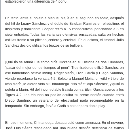
establecieron una diferencia de 4 por 0.
En tanto, entre el boleto a Manuel Mejía en el segundo episodio, después
del hit de Luany Sánchez, y el doble de Esteban Ramírez en el séptimo, el
inspirado y dominante Cooper retiró a 15 consecutivos, ponchando a 8 en
siete entradas. Todas las variantes ofensivas ensayadas, saltaron hechas
astillas frente a su pitcheo, certero y cerebral. En el octavo, el timonel Julio
Sánchez decidió utilizar los brazos de su bullpen.
¡Qué lío se armó! Fue como diría Dickens en su Historia de dos Ciudades,
“pasar del mejor de los tiempos al peor”. Tres tiradores utilizó Sánchez en
ese tormentoso octavo inning. Róger Marín, Elvin García y Diego Sandino,
viendo recortarse la ventaja 4-2. Boleto a Manuel Mejía, un wild y triple de
Iván Marín, le dieron vida al Chinandega. “No más”, dijo Sánchez, y quitó la
pelota a Marín. Hit del incontrolable Batista contra Elvin García acercó a los
Tigres 4-2. Las tribunas no podían ocultar su preocupación cuando entró
Diego Sandino, un veterano de efectividad nada recomendable en la
temporada. Sin embargo, forzó a Garth a batear para doble play.
En ese momento, Chinandega desapareció como amenaza. En el noveno,
José Luis Sáenz respaldado por una buena gestión defensiva de Wilton