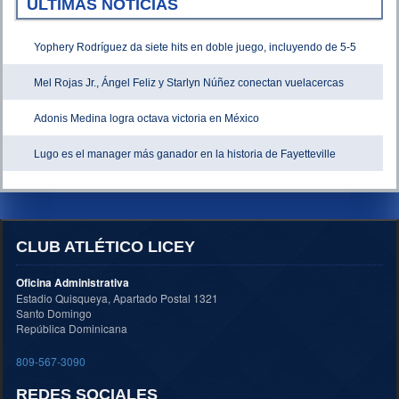
ÚLTIMAS NOTICIAS
Yophery Rodríguez da siete hits en doble juego, incluyendo de 5-5
Mel Rojas Jr., Ángel Feliz y Starlyn Núñez conectan vuelacercas
Adonis Medina logra octava victoria en México
Lugo es el manager más ganador en la historia de Fayetteville
CLUB ATLÉTICO LICEY
Oficina Administrativa
Estadio Quisqueya, Apartado Postal 1321
Santo Domingo
República Dominicana
809-567-3090
REDES SOCIALES