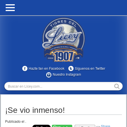
HOME
CALENDARIO
HISTORIA
ESTADÍSTICAS
COMUNIDAD
Hazte fan en Facebook
Síguenos en Twitter
INFOMEDIA
Nuestro Instagram
MULTIMEDIA
DIRECTIVOS 2023-2025
¡Se vio inmenso!
TEMPORADAS
Publicado el
.