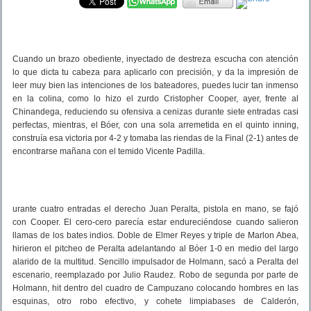
Cuando un brazo obediente, inyectado de destreza escucha con atención
lo que dicta tu cabeza para aplicarlo con precisión, y da la impresión de
leer muy bien las intenciones de los bateadores, puedes lucir tan inmenso
en la colina, como lo hizo el zurdo Cristopher Cooper, ayer, frente al
Chinandega, reduciendo su ofensiva a cenizas durante siete entradas casi
perfectas, mientras, el Bóer, con una sola arremetida en el quinto inning,
construía esa victoria por 4-2 y tomaba las riendas de la Final (2-1) antes de
encontrarse mañana con el temido Vicente Padilla.
urante cuatro entradas el derecho Juan Peralta, pistola en mano, se fajó
con Cooper. El cero-cero parecía estar endureciéndose cuando salieron
llamas de los bates indios. Doble de Elmer Reyes y triple de Marlon Abea,
hirieron el pitcheo de Peralta adelantando al Bóer 1-0 en medio del largo
alarido de la multitud. Sencillo impulsador de Holmann, sacó a Peralta del
escenario, reemplazado por Julio Raudez. Robo de segunda por parte de
Holmann, hit dentro del cuadro de Campuzano colocando hombres en las
esquinas, otro robo efectivo, y cohete limpiabases de Calderón,