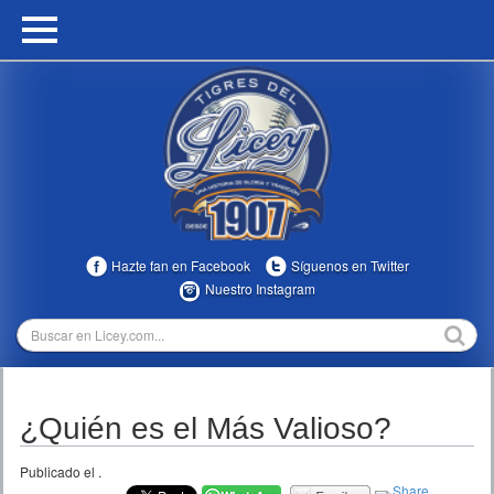
HOME
CALENDARIO
HISTORIA
ESTADÍSTICAS
COMUNIDAD
Hazte fan en Facebook
Síguenos en Twitter
INFOMEDIA
Nuestro Instagram
MULTIMEDIA
DIRECTIVOS 2023-2025
¿Quién es el Más Valioso?
TEMPORADAS
Publicado el
.