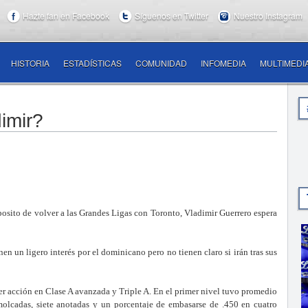
Hazte fan en Facebook
Síguenos en Twitter
Nuestro Instagram
HISTORIA
ESTADÍSTICAS
COMUNIDAD
INFOMEDIA
MULTIMEDI
imir?
ito de volver a las Grandes Ligas con Toronto, Vladimir Guerrero espera
en un ligero interés por el dominicano pero no tienen claro si irán tras sus
 ver acción en Clase A avanzada y Triple A. En el primer nivel tuvo promedio
molcadas, siete anotadas y un porcentaje de embasarse de .450 en cuatro