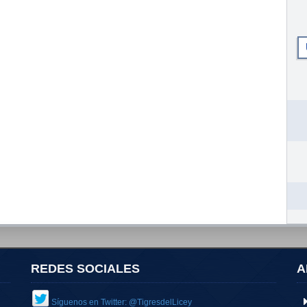
REDES SOCIALES
A
Síguenos en Twitter: @TigresdelLicey