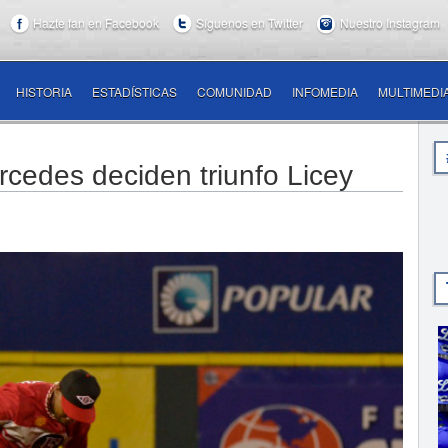
Hazte fan en Facebook
Síguenos en Twitter
Nuestro Instagram
HISTORIA
ESTADÍSTICAS
COMUNIDAD
INFOMEDIA
MULTIMEDI
cedes deciden triunfo Licey