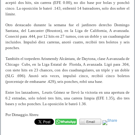
aceptó dos hits, sin carrera (EFE 0.00), no dio base por bolas y ponchó
cinco. La oposición le bateó .143, enfrentó 14 bateadores, solo dos sobre el
límite.
Otro destacado durante la semana fue el jardinero derecho Domingo
Santana, del Lancaster (Houston), en la Liga de California, A avanzada.
Conectó para .444, por 12 hits en 27 turnos, con un doble y un cuadrangular
incluidos. Impulsó diez carreras, anotó cuatro, recibió tres boletos y seis
ponches.
También el torpedero Arismendy Alcántara, de Daytona, clase A avanzada de
Chicago Cubs, en la Liga Estatal de Florida, A avanzada. Ligó para .304,
con siete hits en 23 chances, con dos cuadrangulares, un triple y un doble
(SLG .696). Anotó seis veces, impulsó cinco, recibió cinco boletos
(porcentaje de embasarse .429), seis ponches, robó una base.
Entre los lanzadores, Leuris Gómez se llevó la victoria en una apertura de
6.2 entradas, solo toleró tres hits, una carrera limpia (EFE 1.35), dio tres
bases y ocho ponches. La oposición le bateó 1.36.
Por Dimaggio Abreu