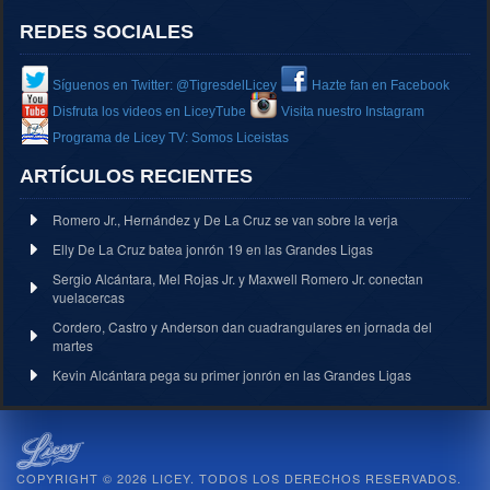
REDES SOCIALES
Síguenos en Twitter: @TigresdelLicey
Hazte fan en Facebook
Disfruta los videos en LiceyTube
Visita nuestro Instagram
Programa de Licey TV: Somos Liceistas
ARTÍCULOS RECIENTES
Romero Jr., Hernández y De La Cruz se van sobre la verja
Elly De La Cruz batea jonrón 19 en las Grandes Ligas
Sergio Alcántara, Mel Rojas Jr. y Maxwell Romero Jr. conectan
vuelacercas
Cordero, Castro y Anderson dan cuadrangulares en jornada del
martes
Kevin Alcántara pega su primer jonrón en las Grandes Ligas
COPYRIGHT © 2026 LICEY. TODOS LOS DERECHOS RESERVADOS.