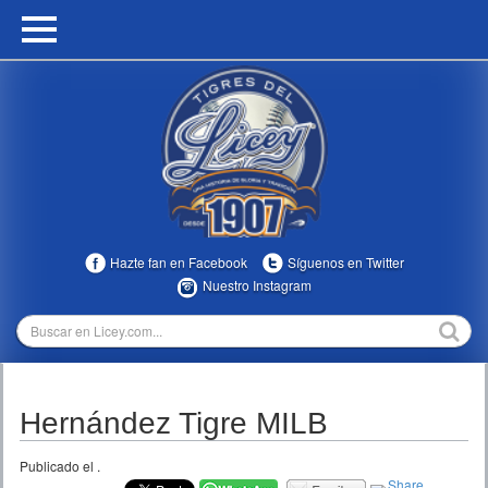
HOME
CALENDARIO
HISTORIA
ESTADÍSTICAS
COMUNIDAD
Hazte fan en Facebook
Síguenos en Twitter
INFOMEDIA
Nuestro Instagram
MULTIMEDIA
DIRECTIVOS 2023-2025
Hernández Tigre MILB
TEMPORADAS
Publicado el
.