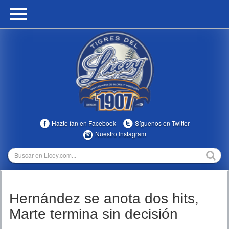
HOME
CALENDARIO
HISTORIA
ESTADÍSTICAS
COMUNIDAD
Hazte fan en Facebook
Síguenos en Twitter
INFOMEDIA
Nuestro Instagram
MULTIMEDIA
DIRECTIVOS 2023-2025
Hernández se anota dos hits,
TEMPORADAS
Marte termina sin decisión