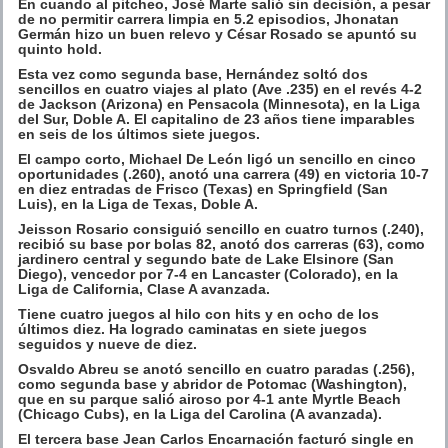
En cuando al pitcheo, José Marte salió sin decisión, a pesar
de no permitir carrera limpia en 5.2 episodios, Jhonatan
Germán hizo un buen relevo y César Rosado se apuntó su
quinto hold.
Esta vez como segunda base, Hernández soltó dos
sencillos en cuatro viajes al plato (Ave .235) en el revés 4-2
de Jackson (Arizona) en Pensacola (Minnesota), en la Liga
del Sur, Doble A. El capitalino de 23 años tiene imparables
en seis de los últimos siete juegos.
El campo corto, Michael De León ligó un sencillo en cinco
oportunidades (.260), anotó una carrera (49) en victoria 10-7
en diez entradas de Frisco (Texas) en Springfield (San
Luis), en la Liga de Texas, Doble A.
Jeisson Rosario consiguió sencillo en cuatro turnos (.240),
recibió su base por bolas 82, anotó dos carreras (63), como
jardinero central y segundo bate de Lake Elsinore (San
Diego), vencedor por 7-4 en Lancaster (Colorado), en la
Liga de California, Clase A avanzada.
Tiene cuatro juegos al hilo con hits y en ocho de los
últimos diez. Ha logrado caminatas en siete juegos
seguidos y nueve de diez.
Osvaldo Abreu se anotó sencillo en cuatro paradas (.256),
como segunda base y abridor de Potomac (Washington),
que en su parque salió airoso por 4-1 ante Myrtle Beach
(Chicago Cubs), en la Liga del Carolina (A avanzada).
El tercera base Jean Carlos Encarnación facturó single en