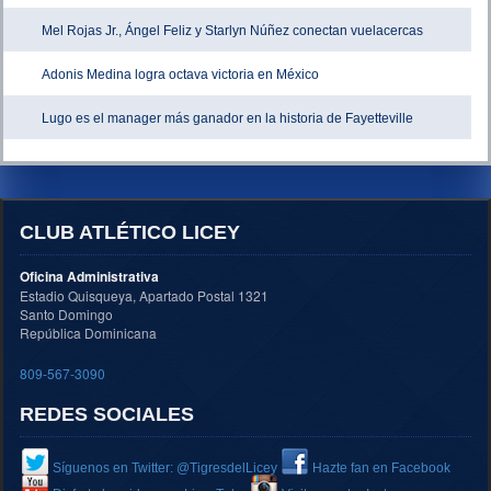
Mel Rojas Jr., Ángel Feliz y Starlyn Núñez conectan vuelacercas
Adonis Medina logra octava victoria en México
Lugo es el manager más ganador en la historia de Fayetteville
CLUB ATLÉTICO LICEY
Oficina Administrativa
Estadio Quisqueya, Apartado Postal 1321
Santo Domingo
República Dominicana
809-567-3090
REDES SOCIALES
Síguenos en Twitter: @TigresdelLicey
Hazte fan en Facebook