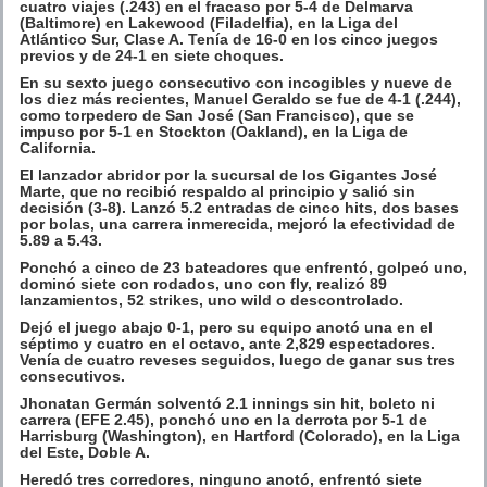
cuatro viajes (.243) en el fracaso por 5-4 de Delmarva
(Baltimore) en Lakewood (Filadelfia), en la Liga del
Atlántico Sur, Clase A. Tenía de 16-0 en los cinco juegos
previos y de 24-1 en siete choques.
En su sexto juego consecutivo con incogibles y nueve de
los diez más recientes, Manuel Geraldo se fue de 4-1 (.244),
como torpedero de San José (San Francisco), que se
impuso por 5-1 en Stockton (Oakland), en la Liga de
California.
El lanzador abridor por la sucursal de los Gigantes José
Marte, que no recibió respaldo al principio y salió sin
decisión (3-8). Lanzó 5.2 entradas de cinco hits, dos bases
por bolas, una carrera inmerecida, mejoró la efectividad de
5.89 a 5.43.
Ponchó a cinco de 23 bateadores que enfrentó, golpeó uno,
dominó siete con rodados, uno con fly, realizó 89
lanzamientos, 52 strikes, uno wild o descontrolado.
Dejó el juego abajo 0-1, pero su equipo anotó una en el
séptimo y cuatro en el octavo, ante 2,829 espectadores.
Venía de cuatro reveses seguidos, luego de ganar sus tres
consecutivos.
Jhonatan Germán solventó 2.1 innings sin hit, boleto ni
carrera (EFE 2.45), ponchó uno en la derrota por 5-1 de
Harrisburg (Washington), en Hartford (Colorado), en la Liga
del Este, Doble A.
Heredó tres corredores, ninguno anotó, enfrentó siete