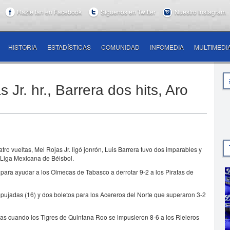
Hazte fan en Facebook
Síguenos en Twitter
Nuestro Instagram
HISTORIA
ESTADÍSTICAS
COMUNIDAD
INFOMEDIA
MULTIMEDI
Jr. hr., Barrera dos hits, Aro
ueltas, Mel Rojas Jr. ligó jonrón, Luis Barrera tuvo dos imparables y
 Liga Mexicana de Béisbol.
para ayudar a los Olmecas de Tabasco a derrotar 9-2 a los Piratas de
mpujadas (16) y dos boletos para los Acereros del Norte que superaron 3-2
las cuando los Tigres de Quintana Roo se impusieron 8-6 a los Rieleros