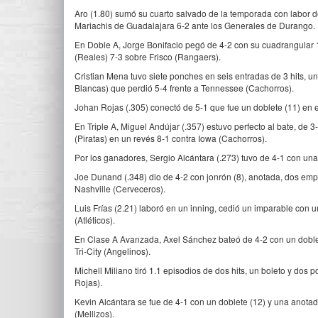
Aro (1.80) sumó su cuarto salvado de la temporada con labor de 
Mariachis de Guadalajara 6-2 ante los Generales de Durango.
En Doble A, Jorge Bonifacio pegó de 4-2 con su cuadrangular 1
(Reales) 7-3 sobre Frisco (Rangaers).
Cristian Mena tuvo siete ponches en seis entradas de 3 hits, u
Blancas) que perdió 5-4 frente a Tennessee (Cachorros).
Johan Rojas (.305) conectó de 5-1 que fue un doblete (11) en el
En Triple A, Miguel Andújar (.357) estuvo perfecto al bate, de 3-
(Piratas) en un revés 8-1 contra Iowa (Cachorros).
Por los ganadores, Sergio Alcántara (.273) tuvo de 4-1 con una
Joe Dunand (.348) dio de 4-2 con jonrón (8), anotada, dos empu
Nashville (Cerveceros).
Luis Frías (2.21) laboró en un inning, cedió un imparable co
(Atléticos).
En Clase A Avanzada, Axel Sánchez bateó de 4-2 con un doble 
Tri-City (Angelinos).
Michell Miliano tiró 1.1 episodios de dos hits, un boleto y dos
Rojas).
Kevin Alcántara se fue de 4-1 con un doblete (12) y una anot
(Mellizos).