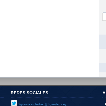
REDES SOCIALES
A
Síguenos en Twitter: @TigresdelLicey