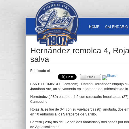
HOME
CALENDARIO
Hernández remolca 4, Rojas 
salva
Publicado el
.
SANTO DOMINGO (Licey.com).- Ramón Hernández empujó cuatro v
Jonathan Aro, un salvamento en la jornada del miércoles de la
Hernández (.289) bateó de 4-2 con sus cuatro impulsadas (27) 
Campeche.
Rojas Jr. se fue de 3-1 con su vuelacercas (6), anotada, dos e
en 10 entradas a los Saraperos de Saltillo.
Barrera (.296) dio de 3-2 con dos anotadas y dos bases por bo
de Aguascalientes.