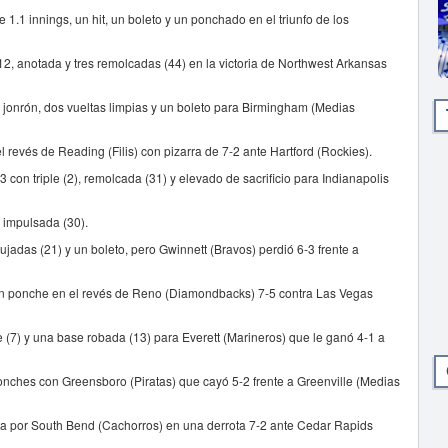
1.1 innings, un hit, un boleto y un ponchado en el triunfo de los
2, anotada y tres remolcadas (44) en la victoria de Northwest Arkansas
n jonrón, dos vueltas limpias y un boleto para Birmingham (Medias
 revés de Reading (Filis) con pizarra de 7-2 ante Hartford (Rockies).
3 con triple (2), remolcada (31) y elevado de sacrificio para Indianapolis
 impulsada (30).
jadas (21) y un boleto, pero Gwinnett (Bravos) perdió 6-3 frente a
n un ponche en el revés de Reno (Diamondbacks) 7-5 contra Las Vegas
(7) y una base robada (13) para Everett (Marineros) que le ganó 4-1 a
 ponches con Greensboro (Piratas) que cayó 5-2 frente a Greenville (Medias
ada por South Bend (Cachorros) en una derrota 7-2 ante Cedar Rapids