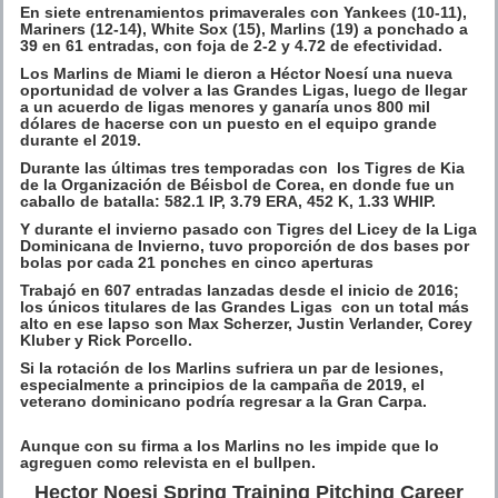
En siete entrenamientos primaverales con Yankees (10-11),
Mariners
(12-14), White Sox (15), Marlins (19) a ponchado a
39 en 61 entradas, con foja de 2-2 y 4.72 de efectividad.
Los Marlins de Miami le dieron a Héctor
Noesí
una nueva
oportunidad de volver a las Grandes Ligas, luego de llegar
a un acuerdo de ligas menores y ganaría unos 800 mil
dólares de hacerse con un puesto en el equipo grande
durante el 2019.
Durante las últimas tres temporadas con
los Tigres de
Kia
de la Organización de Béisbol de Corea, en donde fue un
caballo de batalla: 582.1 IP, 3.79 ERA, 452 K, 1.33 WHIP.
Y durante el invierno pasado con Tigres del Licey de la Liga
Dominicana de Invierno, tuvo proporción de dos bases p
or
bolas p
or cada 21 ponches en cinco aperturas
Trabajó en 607 entradas lanzadas desde el inicio de 2016;
los únicos titulares de las Grandes Ligas con un total más
alto en ese lapso son Max Scherzer, Justin Verlander, Corey
Kluber
y Rick
Porcello
.
Si la rotación de los Marlins sufriera un par de lesiones,
especialmente a principios de la campaña de 2019, el
veterano dominicano podría regresar a la Gra
n
Carpa.
Aunque con su firma a los Marlin
s
no les impide que lo
agreguen como relevista en el
bullpen
.
Hector Noesi Spring Training Pitching Career