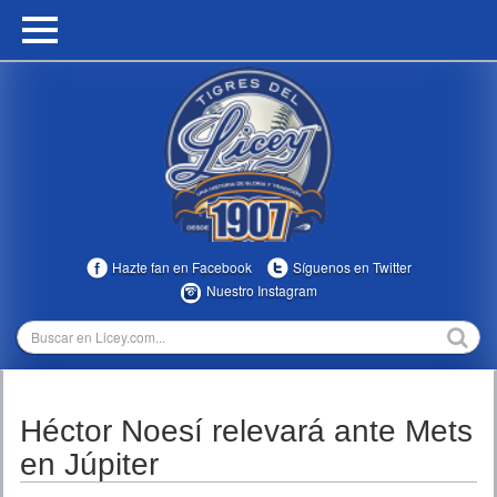
HOME
CALENDARIO
HISTORIA
ESTADÍSTICAS
COMUNIDAD
Hazte fan en Facebook
Síguenos en Twitter
INFOMEDIA
Nuestro Instagram
MULTIMEDIA
DIRECTIVOS 2023-2025
Héctor Noesí relevará ante Mets
TEMPORADAS
en Júpiter