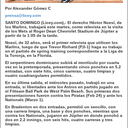
Por Alexander Gómez C
prensa@licey.com
SANTO DOMINGO (Licey.com),-
El derecho Héctor
Noesí
, de
los Marlins, trabajará este martes, como relevista en la visita
de los Mets al Roger Dean Chevrolet
Stadium
de Júpiter a
partir de la 1:05 de la tarde.
Noesí, de 3
2
años, será el primer relevista que utilicen los
Marlins, luego de que Trevor Richard (P,0-1) haga su trabajo
en el partido de spring training correspondiente a la Liga de
la Toronja, en la Florida.
El serpentinero dominicano subirá al montículo por cuarta
vez en la pretemporada, presentando cinco ponches en 5.2
entradas, con siete hits, cinco carreras, cuatro limpias y
cuatro cuadrangulares permitidos.
En su última salida, el miércoles pasado, trabajó en una
entrada, si libertades ante los Astros en partido jugado en
el
Fitteam
Ball Park de West Palm Beach. Sus primeras dos
presentaciones fueron contra los Piratas (Feb 24) y
ante
los
Nationa
ls
(Marzo
1).
En Bradenton en dos entradas, permitió un sencillo, con
una carrera limpia, una base y dos ponches, mientras
que
contra los Nationals, jugaron en J
ú
piter en donde ponchó a
dos en 2.2 innings, con seis hits, cuatro carreras y tres
limpias.