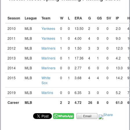
Season
League
Team
W
L
ERA
G
GS
SV
IP
H
2010
MLB
Yankees
0
0
13.50
2
0
0
2.0
4
2011
MLB
Yankees
1
0
4.00
4
0
0
9.0
1
2012
MLB
Mariners
1
0
1.50
3
3
0
12.0
1
2013
MLB
Mariners
0
1
17.36
4
1
0
4.2
1
2014
MLB
Mariners
0
0
2.77
6
0
0
13.0
9
2015
MLB
White
0
1
3.68
4
4
0
14.2
9
Sox
2019
MLB
Marlins
0
0
6.35
3
0
0
5.2
7
Career
MLB
2
2
4.72
26
8
0
61.0
6