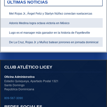
ÚLTIMAS NOTICIAS
Mel Rojas Jr., Ángel Feliz y Starlyn Núñez conectan vuelacercas
Adonis Medina logra octava victoria en México
Lugo es el manager más ganador en la historia de Fayetteville
De La Cruz, Rojas Jr. y Muñoz batean jonrones en jornada dominical
CLUB ATLÉTICO LICEY
Oficina Administrativa
Estadio Quisqueya, Apartado Postal 1321
Santo Domingo
República Dominicana
809-567-3090
REDES SOCIALES