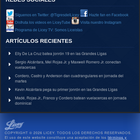
Síguenos en Twitter: @TigresdelLicey
Hazte fan en Facebook
Disfruta los videos en LiceyTube
Visita nuestro Instagram
Programa de Licey TV: Somos Liceistas
ARTÍCULOS RECIENTES
Elly De La Cruz batea jonrón 19 en las Grandes Ligas
Sergio Alcántara, Mel Rojas Jr. y Maxwell Romero Jr. conectan
vuelacercas
Cordero, Castro y Anderson dan cuadrangulares en jornada del
martes
Kevin Alcántara pega su primer jonrón en las Grandes Ligas
Madé, Rojas Jr., Franco y Cordero batean vuelacercas en jornada
dominical
COPYRIGHT © 2026 LICEY. TODOS LOS DERECHOS RESERVADOS.
El uso de este website constituye una aceptación de los
términos y