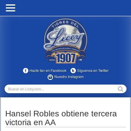
HOME
CALENDARIO
HISTORIA
ESTADÍSTICAS
COMUNIDAD
Hazte fan en Facebook
Síguenos en Twitter
INFOMEDIA
Nuestro Instagram
MULTIMEDIA
DIRECTIVOS 2023-2025
Hansel Robles obtiene tercera
TEMPORADAS
victoria en AA