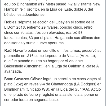
equipo Binghamton (NY Mets) paseó 7-2 al visitante New
Hampshire (Toronto), en la Liga del Este, doble A del
béisbol estadounidense.
Robles, séptima selección del Licey en el sorteo de la
LiDom 2013, enfrentó 29 rivales, ponchó cinco, retiró
cinco con rolatas, tres con elevados, realizó 93
lanzamientos, 63 por el plato. Ha ganado sus últimas dos
decisiones y suma nueve aperturas.
Raúl Navarro bateó un sencillo en tres turnos, preservó su
promedio en .316 como torpedero de Visalia (Arizona),
que fue pintado 5-0 en su hogar por el visitante
Bakersfield (Cincinnati), en la Liga de California, clase A
avanzada.
Brian Cavazos-Gálvez logró un sencillo en cinco viajes al
plato (.252) en revés 9-4 de Chattanooga (LA Dodgers) en
Birmingham (Chicago WS), en la Liga del Sur (AA). Actuó
en el prado derecho y registró una asistencia al poner un
corredor fuera en segunda base.