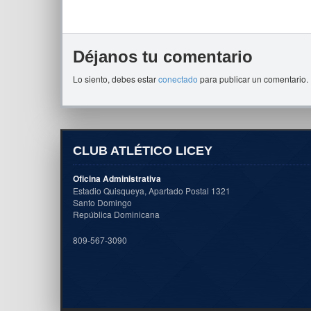
Déjanos tu comentario
Lo siento, debes estar
conectado
para publicar un comentario.
CLUB ATLÉTICO LICEY
Oficina Administrativa
Estadio Quisqueya, Apartado Postal 1321
Santo Domingo
República Dominicana
809-567-3090