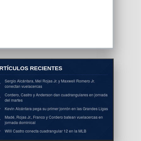
RTÍCULOS RECIENTES
Sergio Alcántara, Mel Rojas Jr. y Maxwell Romero Jr.
conectan vuelacercas
Cordero, Castro y Anderson dan cuadrangulares en jornada
del martes
Kevin Alcántara pega su primer jonrón en las Grandes Ligas
Madé, Rojas Jr., Franco y Cordero batean vuelacercas en
jornada dominical
Willi Castro conecta cuadrangular 12 en la MLB