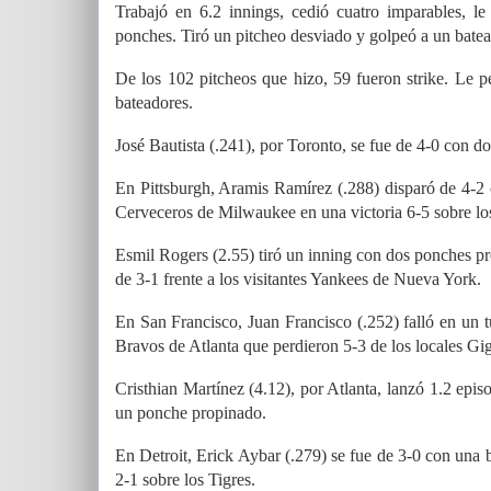
Trabajó en 6.2 innings, cedió cuatro imparables, le
ponches. Tiró un pitcheo desviado y golpeó a un bate
De los 102 pitcheos que hizo, 59 fueron strike. Le p
bateadores.
José Bautista (.241), por Toronto, se fue de 4-0 con d
En Pittsburgh, Aramis Ramírez (.288) disparó de 4-2 
Cerveceros de Milwaukee en una victoria 6-5 sobre los 
Esmil Rogers (2.55) tiró un inning con dos ponches p
de 3-1 frente a los visitantes Yankees de Nueva York.
En San Francisco, Juan Francisco (.252) falló en un
Bravos de Atlanta que perdieron 5-3 de los locales Gig
Cristhian Martínez (4.12), por Atlanta, lanzó 1.2 epis
un ponche propinado.
En Detroit, Erick Aybar (.279) se fue de 3-0 con una 
2-1 sobre los Tigres.