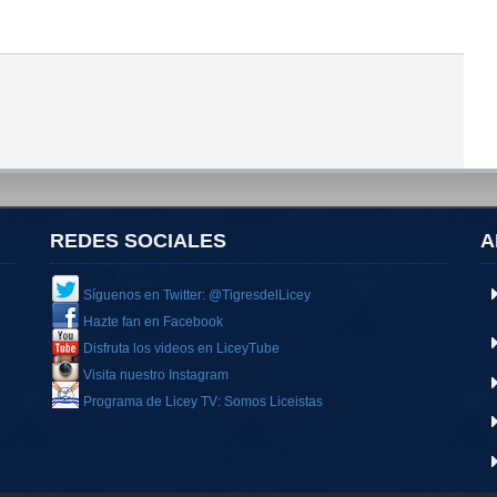
REDES SOCIALES
A
Síguenos en Twitter: @TigresdelLicey
Hazte fan en Facebook
Disfruta los videos en LiceyTube
Visita nuestro Instagram
Programa de Licey TV: Somos Liceistas