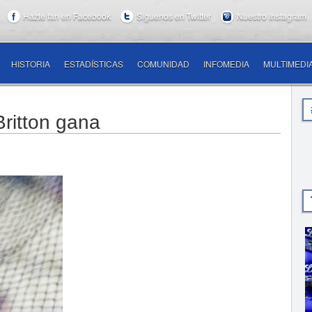
Hazte fan en Facebook
Síguenos en Twitter
Nuestro Instagram
HISTORIA
ESTADÍSTICAS
COMUNIDAD
INFOMEDIA
MULTIMEDI
Britton gana