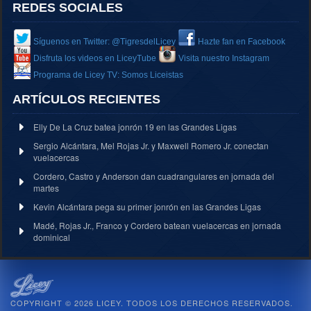
REDES SOCIALES
Síguenos en Twitter: @TigresdelLicey
Hazte fan en Facebook
Disfruta los videos en LiceyTube
Visita nuestro Instagram
Programa de Licey TV: Somos Liceistas
ARTÍCULOS RECIENTES
Elly De La Cruz batea jonrón 19 en las Grandes Ligas
Sergio Alcántara, Mel Rojas Jr. y Maxwell Romero Jr. conectan
vuelacercas
Cordero, Castro y Anderson dan cuadrangulares en jornada del
martes
Kevin Alcántara pega su primer jonrón en las Grandes Ligas
Madé, Rojas Jr., Franco y Cordero batean vuelacercas en jornada
dominical
COPYRIGHT © 2026 LICEY. TODOS LOS DERECHOS RESERVADOS.