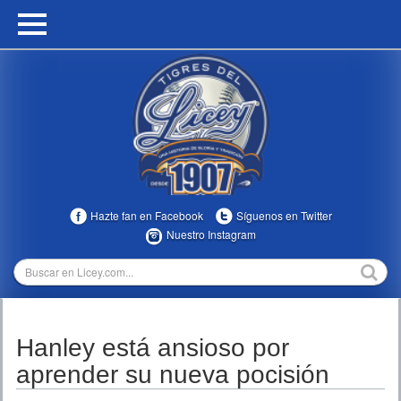
HOME
CALENDARIO
HISTORIA
ESTADÍSTICAS
COMUNIDAD
Hazte fan en Facebook
Síguenos en Twitter
INFOMEDIA
Nuestro Instagram
MULTIMEDIA
DIRECTIVOS 2023-2025
Hanley está ansioso por
TEMPORADAS
aprender su nueva pocisión