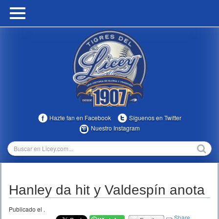
HOME
CALENDARIO
HISTORIA
ESTADÍSTICAS
COMUNIDAD
Hazte fan en Facebook
Síguenos en Twitter
INFOMEDIA
Nuestro Instagram
MULTIMEDIA
DIRECTIVOS 2023-2025
Hanley da hit y Valdespín anota
TEMPORADAS
Publicado el
.