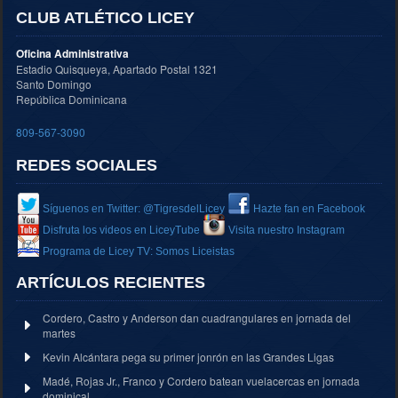
CLUB ATLÉTICO LICEY
Oficina Administrativa
Estadio Quisqueya, Apartado Postal 1321
Santo Domingo
República Dominicana
809-567-3090
REDES SOCIALES
Síguenos en Twitter: @TigresdelLicey
Hazte fan en Facebook
Disfruta los videos en LiceyTube
Visita nuestro Instagram
Programa de Licey TV: Somos Liceistas
ARTÍCULOS RECIENTES
Cordero, Castro y Anderson dan cuadrangulares en jornada del
martes
Kevin Alcántara pega su primer jonrón en las Grandes Ligas
Madé, Rojas Jr., Franco y Cordero batean vuelacercas en jornada
dominical