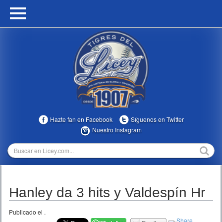
HOME
CALENDARIO
HISTORIA
ESTADÍSTICAS
COMUNIDAD
Hazte fan en Facebook
Síguenos en Twitter
INFOMEDIA
Nuestro Instagram
MULTIMEDIA
DIRECTIVOS 2023-2025
Hanley da 3 hits y Valdespín Hr
TEMPORADAS
Publicado el
.