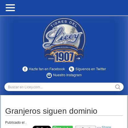
HOME
CALENDARIO
HISTORIA
ESTADÍSTICAS
COMUNIDAD
Hazte fan en Facebook
Síguenos en Twitter
INFOMEDIA
Nuestro Instagram
MULTIMEDIA
DIRECTIVOS 2023-2025
Granjeros siguen dominio
TEMPORADAS
Publicado el
.