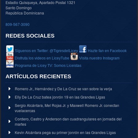
Estadio Quisqueya, Apartado Postal 1321
Santo Domingo
República Dominicana
809-567-3090
REDES SOCIALES
Síguenos en Twitter: @TigresdelLicey
Hazte fan en Facebook
Disfruta los videos en LiceyTube
Visita nuestro Instagram
Programa de Licey TV: Somos Liceistas
ARTÍCULOS RECIENTES
Romero Jr., Hernández y De La Cruz se van sobre la verja
Elly De La Cruz batea jonrón 19 en las Grandes Ligas
Sergio Alcántara, Mel Rojas Jr. y Maxwell Romero Jr. conectan
vuelacercas
Cordero, Castro y Anderson dan cuadrangulares en jornada del
martes
Kevin Alcántara pega su primer jonrón en las Grandes Ligas