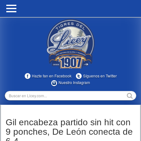
HOME
CALENDARIO
HISTORIA
ESTADÍSTICAS
COMUNIDAD
Hazte fan en Facebook
Síguenos en Twitter
INFOMEDIA
Nuestro Instagram
MULTIMEDIA
DIRECTIVOS 2023-2025
Gil encabeza partido sin hit con
TEMPORADAS
9 ponches, De León conecta de