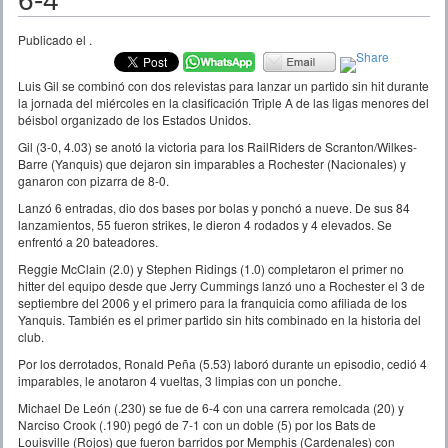
6-4
Publicado el
.
Luis Gil se combinó con dos relevistas para lanzar un partido sin hit durante
la jornada del miércoles en la clasificación Triple A de las ligas menores del
béisbol organizado de los Estados Unidos.
Gil (3-0, 4.03) se anotó la victoria para los RailRiders de Scranton/Wilkes-
Barre (Yanquis) que dejaron sin imparables a Rochester (Nacionales) y
ganaron con pizarra de 8-0.
Lanzó 6 entradas, dio dos bases por bolas y ponchó a nueve. De sus 84
lanzamientos, 55 fueron strikes, le dieron 4 rodados y 4 elevados. Se
enfrentó a 20 bateadores.
Reggie McClain (2.0) y Stephen Ridings (1.0) completaron el primer no
hitter del equipo desde que Jerry Cummings lanzó uno a Rochester el 3 de
septiembre del 2006 y el primero para la franquicia como afiliada de los
Yanquis. También es el primer partido sin hits combinado en la historia del
club.
Por los derrotados, Ronald Peña (5.53) laboró durante un episodio, cedió 4
imparables, le anotaron 4 vueltas, 3 limpias con un ponche.
Michael De León (.230) se fue de 6-4 con una carrera remolcada (20) y
Narciso Crook (.190) pegó de 7-1 con un doble (5) por los Bats de
Louisville (Rojos) que fueron barridos por Memphis (Cardenales) con