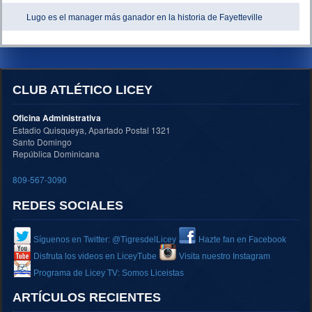
Lugo es el manager más ganador en la historia de Fayetteville
CLUB ATLÉTICO LICEY
Oficina Administrativa
Estadio Quisqueya, Apartado Postal 1321
Santo Domingo
República Dominicana
809-567-3090
REDES SOCIALES
Síguenos en Twitter: @TigresdelLicey
Hazte fan en Facebook
Disfruta los videos en LiceyTube
Visita nuestro Instagram
Programa de Licey TV: Somos Liceistas
ARTÍCULOS RECIENTES