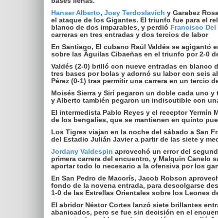
bases llenas.
Hanser Alberto
,
Joey Terdoslavich
y Garabez Rosa
el ataque de los Gigantes. El triunfo fue para el re
blanco de dos imparables, y perdió
Francisco Del
carreras en tres entradas y dos tercios de labor
En Santiago, El cubano Raúl Valdés se agigantó 
sobre las Águilas Cibaeñas en el triunfo por 2-0 d
Valdés (2-0) brilló con nueve entradas en blanco d
tres bases por bolas y adornó su labor con seis a
Pérez (0-1) tras permitir una carrera en un tercio 
Moisés Sierra y Sirí pegaron un doble cada uno y
y Alberto también pegaron un indiscutible con un
El intermedista Pablo Reyes y el receptor Yermín
de los bengalíes, que se mantienen en quinto pue
Los Tigres viajan en la noche del sábado a San Fr
del Estadio Julián Javier a partir de las siete y me
Jordany Valdespin
aprovechó un error del segunda
primera carrera del encuentro, y Malquin Canelo 
aportar todo lo necesario a la ofensiva por los ga
En San Pedro de Macorís, Jacob Robson aprovec
fondo de la novena entrada, para descolgarse desde
1-0 de las Estrellas Orientales sobre los Leones d
El abridor Néstor Cortes lanzó siete brillantes e
abanicados, pero se fue sin decisión en el encuent