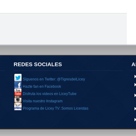
REDES SOCIALES
A
Síguenos en Twitter: @TigresdelLicey
Hazte fan en Facebook
Disfruta los videos en LiceyTube
Visita nuestro Instagram
Programa de Licey TV: Somos Liceistas