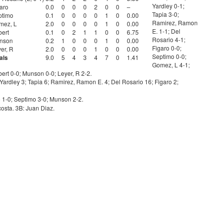
Yardley 0-1;
aro
0.0
0
0
0
2
0
0
–
Tapia 3-0;
ptimo
0.1
0
0
0
0
1
0
0.00
Ramirez, Ramon
mez, L
2.0
0
0
0
0
1
0
0.00
E. 1-1; Del
bert
0.1
0
2
1
1
0
0
6.75
Rosario 4-1;
nson
0.2
1
0
0
0
1
0
0.00
Figaro 0-0;
er, R
2.0
0
0
0
1
0
0
0.00
Septimo 0-0;
als
9.0
5
4
3
4
7
0
1.41
Gomez, L 4-1;
bert 0-0; Munson 0-0; Leyer, R 2-2.
 Yardley 3; Tapia 6; Ramirez, Ramon E. 4; Del Rosario 16; Figaro 2;
o 1-0; Septimo 3-0; Munson 2-2.
osta. 3B: Juan Diaz.