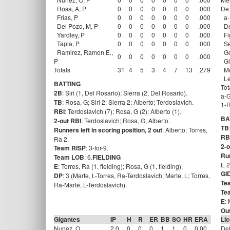
Rosa, A, P
0
0
0
0
0
0
0
.000
De
Frias, P
0
0
0
0
0
0
0
.000
a-
Del Pozo, M, P
0
0
0
0
0
0
0
.000
De
Yardley, P
0
0
0
0
0
0
0
.000
Fi
Tapia, P
0
0
0
0
0
0
0
.000
Se
Ramirez, Ramon E.,
Go
0
0
0
0
0
0
0
.000
P
Gil
Totals
31
4
5
3
4
7
13
.279
Mu
Ley
BATTING
Tot
2B
: Siri (1, Del Rosario); Sierra (2, Del Rosario).
a-G
TB
: Rosa, G; Siri 2; Sierra 2; Alberto; Terdoslavich.
1-R
RBI
: Terdoslavich (7); Rosa, G (2); Alberto (1).
BA
2-out RBI
: Terdoslavich; Rosa, G; Alberto.
TB
Runners left in scoring position, 2 out
: Alberto; Torres,
RB
Ra 2.
2-o
Team RISP
: 3-for-9.
Run
Team LOB
: 6.
FIELDING
E 2
E
: Torres, Ra (1, fielding); Rosa, G (1, fielding).
GI
DP
: 3 (Marte, L-Torres, Ra-Terdoslavich; Marte, L; Torres,
Te
Ra-Marte, L-Terdoslavich).
Te
E
:
Out
Gigantes
IP
H
R
ER
BB
SO
HR
ERA
Li
Nunez, O
2.0
0
0
0
1
1
0
0.00
Del