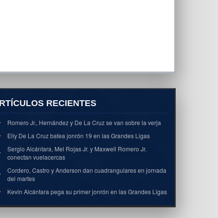
RTÍCULOS RECIENTES
Romero Jr., Hernández y De La Cruz se van sobre la verja
Elly De La Cruz batea jonrón 19 en las Grandes Ligas
Sergio Alcántara, Mel Rojas Jr. y Maxwell Romero Jr.
conectan vuelacercas
Cordero, Castro y Anderson dan cuadrangulares en jornada
del martes
Kevin Alcántara pega su primer jonrón en las Grandes Ligas