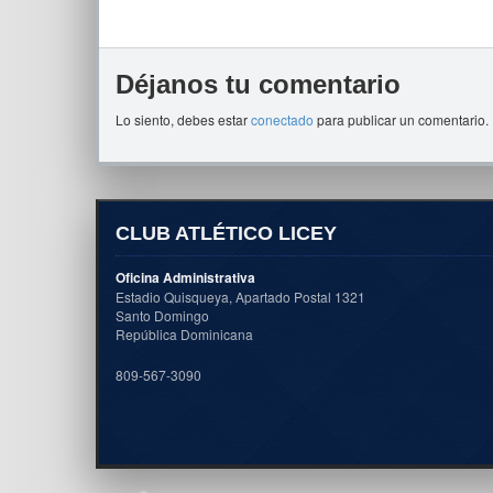
Déjanos tu comentario
Lo siento, debes estar
conectado
para publicar un comentario.
CLUB ATLÉTICO LICEY
Oficina Administrativa
Estadio Quisqueya, Apartado Postal 1321
Santo Domingo
República Dominicana
809-567-3090