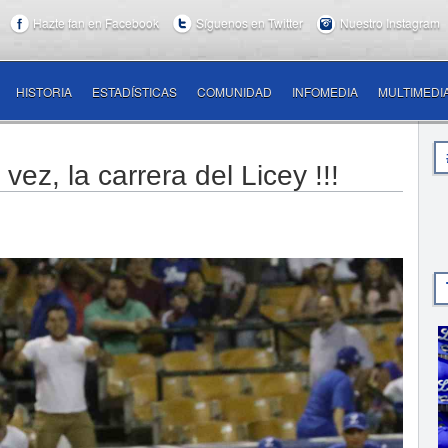
Hazte fan en Facebook
Síguenos en Twitter
Nuestro Instagram
HISTORIA
ESTADÍSTICAS
COMUNIDAD
INFOMEDIA
MULTIMEDI
ez, la carrera del Licey !!!