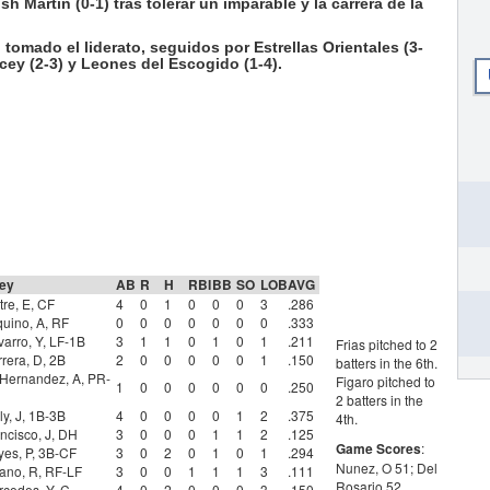
 Martin (0-1) tras tolerar un imparable y la carrera de la
tomado el liderato, seguidos por Estrellas Orientales (3-
Licey (2-3) y Leones del Escogido (1-4).
cey
AB
R
H
RBI
BB
SO
LOB
AVG
tre, E, CF
4
0
1
0
0
0
3
.286
uino, A, RF
0
0
0
0
0
0
0
.333
arro, Y, LF-1B
3
1
1
0
1
0
1
.211
Frias pitched to 2
rera, D, 2B
2
0
0
0
0
0
1
.150
batters in the 6th.
Hernandez, A, PR-
Figaro pitched to
1
0
0
0
0
0
0
.250
2 batters in the
ly, J, 1B-3B
4
0
0
0
0
1
2
.375
4th.
ncisco, J, DH
3
0
0
0
1
1
2
.125
Game Scores
:
es, P, 3B-CF
3
0
2
0
1
0
1
.294
Nunez, O 51; Del
iano, R, RF-LF
3
0
0
1
1
1
3
.111
Rosario 52.
cedes, Y, C
4
0
2
0
0
0
3
.150