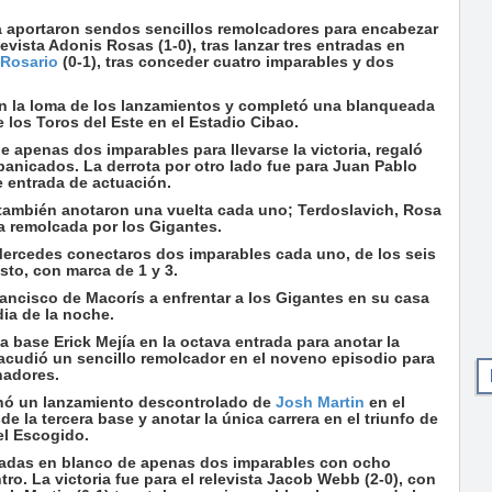
 aportaron sendos sencillos remolcadores para encabezar
levista Adonis Rosas (1-0), tras lanzar tres entradas en
 Rosario
(0-1), tras conceder cuatro imparables y dos
en la loma de los lanzamientos y completó una blanqueada
e los Toros del Este en el Estadio Cibao.
e apenas dos imparables para llevarse la victoria, regaló
banicados. La derrota por otro lado fue para Juan Pablo
de entrada de actuación.
 también anotaron una vuelta cada uno; Terdoslavich, Rosa
a remolcada por los Gigantes.
 Mercedes conectaros dos imparables cada uno, de los seis
sto, con marca de 1 y 3.
ancisco de Macorís a enfrentar a los Gigantes en su casa
dia de la noche.
 base Erick Mejía en la octava entrada para anotar la
sacudió un sencillo remolcador en el noveno episodio para
nadores.
hó un lanzamiento descontrolado de
Josh Martin
en el
 la tercera base y anotar la única carrera en el triunfo de
el Escogido.
ntradas en blanco de apenas dos imparables con ocho
ro. La victoria fue para el relevista Jacob Webb (2-0), con