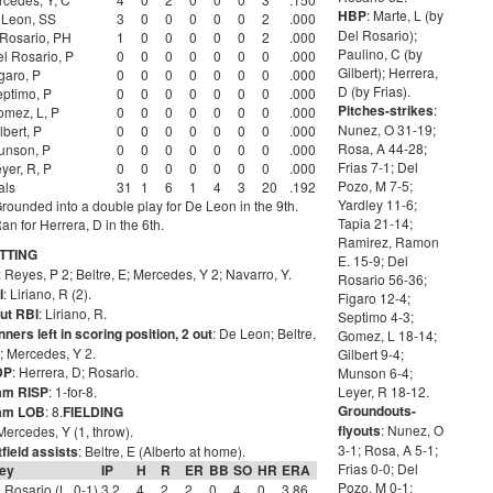
HBP
: Marte, L (by
 Leon, SS
3
0
0
0
0
0
2
.000
Del Rosario);
Rosario, PH
1
0
0
0
0
0
2
.000
Paulino, C (by
l Rosario, P
0
0
0
0
0
0
0
.000
Gilbert); Herrera,
garo, P
0
0
0
0
0
0
0
.000
D (by Frias).
ptimo, P
0
0
0
0
0
0
0
.000
Pitches-strikes
:
mez, L, P
0
0
0
0
0
0
0
.000
Nunez, O 31-19;
bert, P
0
0
0
0
0
0
0
.000
Rosa, A 44-28;
nson, P
0
0
0
0
0
0
0
.000
Frias 7-1; Del
er, R, P
0
0
0
0
0
0
0
.000
Pozo, M 7-5;
als
31
1
6
1
4
3
20
.192
Yardley 11-6;
rounded into a double play for De Leon in the 9th.
Tapia 21-14;
an for Herrera, D in the 6th.
Ramirez, Ramon
TTING
E. 15-9; Del
: Reyes, P 2; Beltre, E; Mercedes, Y 2; Navarro, Y.
Rosario 56-36;
I
: Liriano, R (2).
Figaro 12-4;
ut RBI
: Liriano, R.
Septimo 4-3;
ners left in scoring position, 2 out
: De Leon; Beltre,
Gomez, L 18-14;
; Mercedes, Y 2.
Gilbert 9-4;
DP
: Herrera, D; Rosario.
Munson 6-4;
am RISP
: 1-for-8.
Leyer, R 18-12.
Groundouts-
am LOB
: 8.
FIELDING
flyouts
: Nunez, O
 Mercedes, Y (1, throw).
3-1; Rosa, A 5-1;
field assists
: Beltre, E (Alberto at home).
Frias 0-0; Del
cey
IP
H
R
ER
BB
SO
HR
ERA
Pozo, M 0-1;
 Rosario (L, 0-1)
3.2
4
2
2
0
4
0
3.86