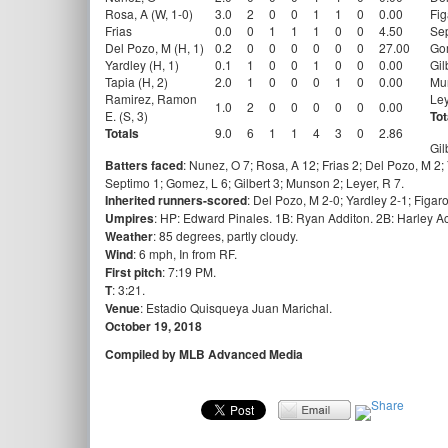
Rosa, A (W, 1-0)
3.0
2
0
0
1
1
0
0.00
Fig
Frias
0.0
0
1
1
1
0
0
4.50
Se
Del Pozo, M (H, 1)
0.2
0
0
0
0
0
0
27.00
Go
Yardley (H, 1)
0.1
1
0
0
1
0
0
0.00
Gil
Tapia (H, 2)
2.0
1
0
0
0
1
0
0.00
Mu
Ramirez, Ramon
Ley
1.0
2
0
0
0
0
0
0.00
E. (S, 3)
Tot
Totals
9.0
6
1
1
4
3
0
2.86
Gil
Batters faced
: Nunez, O 7; Rosa, A 12; Frias 2; Del Pozo, M 2;
Septimo 1; Gomez, L 6; Gilbert 3; Munson 2; Leyer, R 7.
Inherited runners-scored
: Del Pozo, M 2-0; Yardley 2-1; Figar
Umpires
: HP: Edward Pinales. 1B: Ryan Additon. 2B: Harley Ac
Weather
: 85 degrees, partly cloudy.
Wind
: 6 mph, In from RF.
First pitch
: 7:19 PM.
T
: 3:21.
Venue
: Estadio Quisqueya Juan Marichal.
October 19, 2018
Compiled by MLB Advanced Media