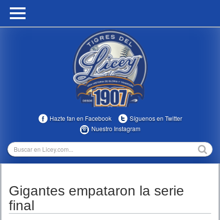
HOME
CALENDARIO
HISTORIA
ESTADÍSTICAS
COMUNIDAD
Hazte fan en Facebook
Síguenos en Twitter
INFOMEDIA
Nuestro Instagram
MULTIMEDIA
DIRECTIVOS 2023-2025
Gigantes empataron la serie
TEMPORADAS
final