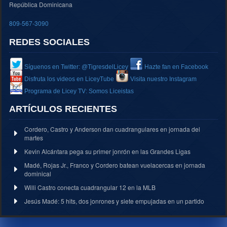
República Dominicana
809-567-3090
REDES SOCIALES
Síguenos en Twitter: @TigresdelLicey
Hazte fan en Facebook
Disfruta los videos en LiceyTube
Visita nuestro Instagram
Programa de Licey TV: Somos Liceistas
ARTÍCULOS RECIENTES
Cordero, Castro y Anderson dan cuadrangulares en jornada del
martes
Kevin Alcántara pega su primer jonrón en las Grandes Ligas
Madé, Rojas Jr., Franco y Cordero batean vuelacercas en jornada
dominical
Willi Castro conecta cuadrangular 12 en la MLB
Jesús Madé: 5 hits, dos jonrones y siete empujadas en un partido