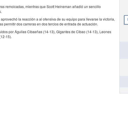
eras remolcadas, mientras que Scott Heineman añadió un sencillo
s.
 aprovechó la reacción a al ofensiva de su equipo para llevarse la victoria,
ras permitir dos carreras en dos tercios de entrada de actuación.
eguidos por Águilas Cibaeñas (14-13), Gigantes de Cibao (14-13), Leones
(12-15).