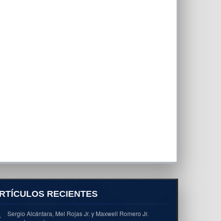
RTÍCULOS RECIENTES
Sergio Alcántara, Mel Rojas Jr. y Maxwell Romero Jr.