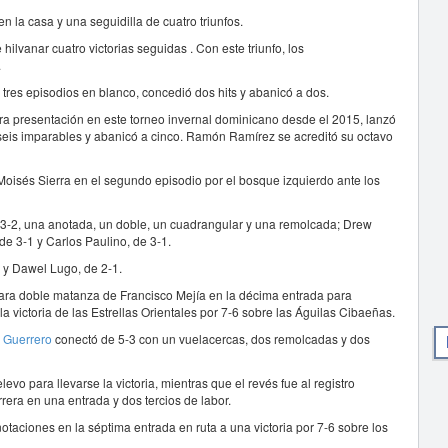
la casa y una seguidilla de cuatro triunfos.
hilvanar cuatro victorias seguidas . Con este triunfo, los
.
res episodios en blanco, concedió dos hits y abanicó a dos.
era presentación en este torneo invernal dominicano desde el 2015, lanzó
 seis imparables y abanicó a cinco. Ramón Ramírez se acreditó su octavo
Moisés Sierra en el segundo episodio por el bosque izquierdo ante los
e 3-2, una anotada, un doble, un cuadrangular y una remolcada; Drew
de 3-1 y Carlos Paulino, de 3-1.
 y Dawel Lugo, de 2-1.
ara doble matanza de Francisco Mejía en la décima entrada para
la victoria de las Estrellas Orientales por 7-6 sobre las Águilas Cibaeñas.
l Guerrero
conectó de 5-3 con un vuelacercas, dos remolcadas y dos
vo para llevarse la victoria, mientras que el revés fue al registro
rrera en una entrada y dos tercios de labor.
aciones en la séptima entrada en ruta a una victoria por 7-6 sobre los