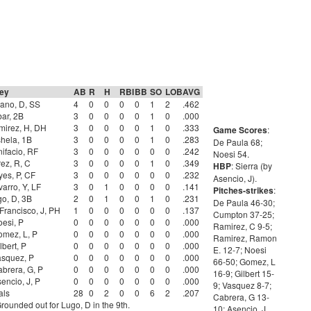
cey
AB
R
H
RBI
BB
SO
LOB
AVG
ano, D, SS
4
0
0
0
0
1
2
.462
ar, 2B
3
0
0
0
0
1
0
.000
mirez, H, DH
3
0
0
0
0
1
0
.333
Game Scores
:
hela, 1B
3
0
0
0
0
1
0
.283
De Paula 68;
ifacio, RF
3
0
0
0
0
0
0
.242
Noesi 54.
ez, R, C
3
0
0
0
0
1
0
.349
HBP
: Sierra (by
es, P, CF
3
0
0
0
0
0
0
.232
Asencio, J).
arro, Y, LF
3
0
1
0
0
0
0
.141
Pitches-strikes
:
o, D, 3B
2
0
1
0
0
1
0
.231
De Paula 46-30;
rancisco, J, PH
1
0
0
0
0
0
0
.137
Cumpton 37-25;
esi, P
0
0
0
0
0
0
0
.000
Ramirez, C 9-5;
mez, L, P
0
0
0
0
0
0
0
.000
Ramirez, Ramon
bert, P
0
0
0
0
0
0
0
.000
E. 12-7; Noesi
squez, P
0
0
0
0
0
0
0
.000
66-50; Gomez, L
brera, G, P
0
0
0
0
0
0
0
.000
16-9; Gilbert 15-
ncio, J, P
0
0
0
0
0
0
0
.000
9; Vasquez 8-7;
als
28
0
2
0
0
6
2
.207
Cabrera, G 13-
rounded out for Lugo, D in the 9th.
10; Asencio, J