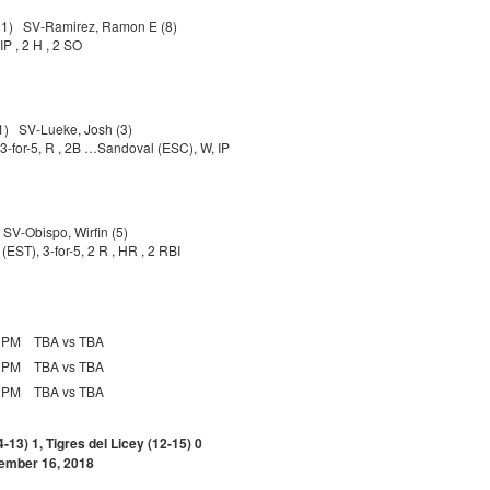
 – 1) SV-Ramirez, Ramon E (8)
IP , 2 H , 2 SO
 1) SV-Lueke, Josh (3)
 3-for-5, R , 2B …Sandoval (ESC), W, IP
 SV-Obispo, Wirfin (5)
(EST), 3-for-5, 2 R , HR , 2 RBI
0PM
TBA vs TBA
0PM
TBA vs TBA
0PM
TBA vs TBA
-13) 1, Tigres del Licey (12-15) 0
ember 16, 2018