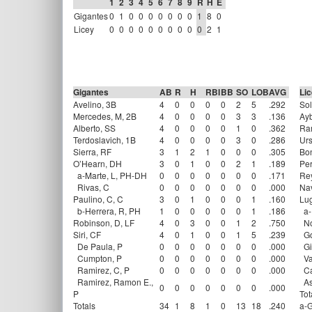
1
2
3
4
5
6
7
8
9
R
H
E
Gigantes
0
1
0
0
0
0
0
0
0
1
8
0
Licey
0
0
0
0
0
0
0
0
0
0
2
1
Gigantes
AB
R
H
RBI
BB
SO
LOB
AVG
Li
Avelino, 3B
4
0
0
0
0
2
5
.292
Sol
Mercedes, M, 2B
4
0
0
0
0
3
3
.136
Ayb
Alberto, SS
4
0
0
0
0
1
0
.362
Ra
Terdoslavich, 1B
4
0
0
0
0
3
0
.286
Urs
Sierra, RF
3
1
2
1
0
0
0
.305
Bon
O’Hearn, DH
3
0
1
0
0
2
1
.189
Per
a-Marte, L, PH-DH
0
0
0
0
0
0
0
.171
Rey
Rivas, C
0
0
0
0
0
0
0
.000
Nav
Paulino, C, C
3
0
1
0
0
0
1
.160
Lug
b-Herrera, R, PH
1
0
0
0
0
0
1
.186
a-F
Robinson, D, LF
4
0
3
0
0
1
2
.750
No
Siri, CF
4
0
1
0
0
1
5
.239
Go
De Paula, P
0
0
0
0
0
0
0
.000
Gil
Cumpton, P
0
0
0
0
0
0
0
.000
Va
Ramirez, C, P
0
0
0
0
0
0
0
.000
Ca
Ramirez, Ramon E.,
Ase
0
0
0
0
0
0
0
.000
P
Tot
Totals
34
1
8
1
0
13
18
.240
a-G