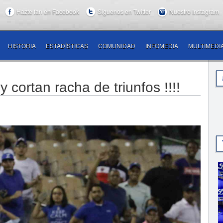
Hazte fan en Facebook
Síguenos en Twitter
Nuestro Instagram
HISTORIA
ESTADÍSTICAS
COMUNIDAD
INFOMEDIA
MULTIMEDI
 cortan racha de triunfos !!!!