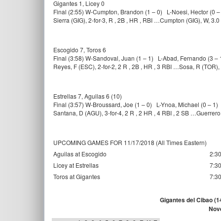
Gigantes 1, Licey 0
Final (2:55) W-Cumpton, Brandon (1 – 0) L-Noesi, Hector (0
Sierra (GIG), 2-for-3, R , 2B , HR , RBI …Cumpton (GIG), W, 3.0 
Escogido 7, Toros 6
Final (3:58) W-Sandoval, Juan (1 – 1) L-Abad, Fernando (3 –
Reyes, F (ESC), 2-for-2, 2 R , 2B , HR , 3 RBI …Sosa, R (TOR),
Estrellas 7, Aguilas 6 (10)
Final (3:57) W-Broussard, Joe (1 – 0) L-Ynoa, Michael (0 – 1)
Santana, D (AGU), 3-for-4, 2 R , 2 HR , 4 RBI , 2 SB …Guerrero 
UPCOMING GAMES FOR 11/17/2018 (All Times Eastern)
Aguilas at Escogido
2:3
Licey at Estrellas
7:3
Toros at Gigantes
7:3
Gigantes del Cibao (14
Nov