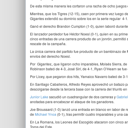
De esta misma manera les cortaron una racha de ocho juegos en 
Mientras, que los Tigres (12-15), caen por primera vez luego de 
Gigantes extendió su dominio sobre los en la serie regular 4-1
Ganó el derecho Brandon Cumpton (1-0), quien laboró durante t
El lanzador perdedor fue Héctor Noesí (0-1), quien en su prim
cinco entradas de una carrera producto de un jonrón, permitió
rescate de la campaña.
La única carrera del partido fue producto de un bambinazo de 
envíos del derecho Noesí.
Por Gigantes;, que ligaron ocho imparables, Moisés Sierra, d
Robinson bateó de 4-3, José Sirí, de 4-1, Ryan O’Hearn se fue 
Por Licey, que pegaron dos hits, Yamaico Navarro bateó de 3-1
En Santiago Caballeros, Alfredo Reyes aprovechó un batazo p
descolgarse desde la tercera base con la carrera del triunfo en 
Junior Lake
sacudió un cuadrangular de dos carreras y
Gabrie
anotadas para encabezar el ataque de los ganadores.
Joe Broussard (1-0) lanzó una entrada en blanco en labor de rele
de
Michael Ynoa
(0-1), tras permitir cuatro imparables y una ca
En La Romana, los Leones del Escogido atacaron con cinco anot
Toros del Este.