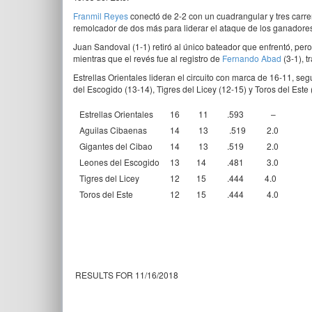
Franmil Reyes
conectó de 2-2 con un cuadrangular y tres carr
remolcador de dos más para liderar el ataque de los ganadore
Juan Sandoval (1-1) retiró al único bateador que enfrentó, pero
mientras que el revés fue al registro de
Fernando Abad
(3-1), t
Estrellas Orientales lideran el circuito con marca de 16-11, s
del Escogido (13-14), Tigres del Licey (12-15) y Toros del Este 
Estrellas Orientales
16
11
.593
–
Aguilas Cibaenas
14
13
.519
2.0
Gigantes del Cibao
14
13
.519
2.0
Leones del Escogido
13
14
.481
3.0
Tigres del Licey
12
15
.444
4.0
Toros del Este
12
15
.444
4.0
RESULTS FOR 11/16/2018