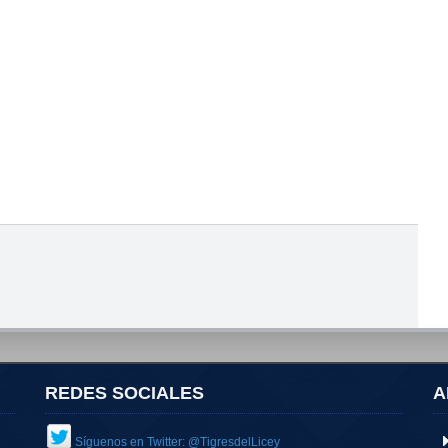
REDES SOCIALES
A
Síguenos en Twitter: @TigresdelLicey