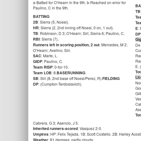
a-Batted for O’Hearn in the 9th. b-Reached on error for
BA
Paulino, C in the 9th.
TB
BATTING
Te
2B
: Sierra (5, Noesi).
Te
HR
: Sierra (2, 2nd inning off Noesi, 0 on, 1 out).
E
:
TB
: Robinson, D 3; O’Hearn; Siri; Sierra 6; Paulino, C.
DP
RBI
: Sierra (7).
Gi
Runners left in scoring position, 2 out
: Mercedes, M 2;
De
O’Hearn; Avelino; Siri.
Cum
SAC
: Marte, L.
Ram
Ra
GIDP
: Paulino, C.
E. 
Team RISP
: 0-for-10.
Tot
Team LOB
: 8.
BASERUNNING
Li
SB
: Siri (8, 2nd base off Noesi/Perez, R).
FIELDING
Noe
DP
: (Cumpton-Terdoslavich).
Go
Gil
Va
Cab
Ase
Tot
Cabrera, G 3; Asencio, J 5.
Inherited runners-scored
: Vasquez 2-0.
Umpires
: HP: Felix Tejada. 1B: Scott Costello. 2B: Harley Acos
Weather
: 81 degrees, partly cloudy.