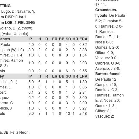
17-11.
TTING
Groundouts-
: Lugo, D; Navarro, Y.
flyouts
: De Paula
am RISP
: 0-for-1.
5-2; Cumpton 5-
am LOB
: 1.
FIELDING
0; Ramirez, C 0-
 Solano, D (2, throw).
1; Ramirez,
: (Aybar-Urshela).
Ramon E. 1-1;
gantes
IP
H
R
ER
BB
SO
HR
ERA
Noesi 6-3;
 Paula
4.0
0
0
0
0
4
0
0.82
Gomez, L 2-0;
pton (W, 1-0)
3.0
2
0
0
0
2
0
3.38
Gilbert 0-0;
irez, C (H, 4)
1.0
0
0
0
0
0
0
1.54
Vasquez 0-0;
mirez, Ramon
1.0
0
0
0
0
0
0
2.03
Cabrera, G 0-0;
(S, 8)
Asencio, J 3-0.
als
9.0
2
0
0
0
6
0
2.55
Batters faced
:
cey
IP
H
R
ER
BB
SO
HR
ERA
De Paula 12;
si (L, 0-1)
5.0
6
1
1
0
5
1
1.80
Cumpton 10;
mez, L
1.0
0
0
0
0
1
0
3.86
Ramirez, C 3;
bert
0.1
2
0
0
0
1
0
2.84
Ramirez, Ramon
squez
0.2
0
0
0
0
2
0
3.00
E. 3; Noesi 20;
rera, G
1.0
0
0
0
0
3
0
2.00
Gomez, L 3;
ncio, J
1.0
0
0
0
0
1
0
3.27
Gilbert 3;
als
9.0
8
1
1
0
13
1
2.48
Vasquez 2;
ta. 3B: Feliz Neon.