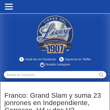
HOME
CALENDARIO
HISTORIA
ESTADÍSTICAS
COMUNIDAD
Hazte fan en Facebook
Síguenos en Twitter
INFOMEDIA
Nuestro Instagram
MULTIMEDIA
DIRECTIVOS 2023-2025
Franco: Grand Slam y suma 23
TEMPORADAS
jonrones en Independiente,