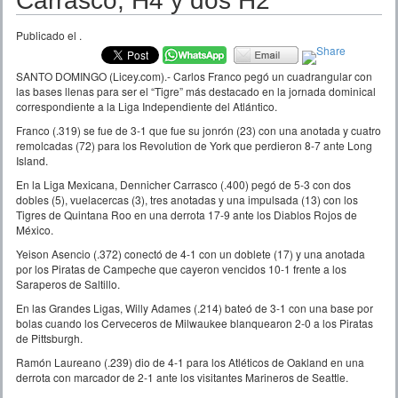
Carrasco, H4 y dos H2
Publicado el
.
SANTO DOMINGO (Licey.com).- Carlos Franco pegó un cuadrangular con
las bases llenas para ser el “Tigre” más destacado en la jornada dominical
correspondiente a la Liga Independiente del Atlántico.
Franco (.319) se fue de 3-1 que fue su jonrón (23) con una anotada y cuatro
remolcadas (72) para los Revolution de York que perdieron 8-7 ante Long
Island.
En la Liga Mexicana, Dennicher Carrasco (.400) pegó de 5-3 con dos
dobles (5), vuelacercas (3), tres anotadas y una impulsada (13) con los
Tigres de Quintana Roo en una derrota 17-9 ante los Diablos Rojos de
México.
Yeison Asencio (.372) conectó de 4-1 con un doblete (17) y una anotada
por los Piratas de Campeche que cayeron vencidos 10-1 frente a los
Saraperos de Saltillo.
En las Grandes Ligas, Willy Adames (.214) bateó de 3-1 con una base por
bolas cuando los Cerveceros de Milwaukee blanquearon 2-0 a los Piratas
de Pittsburgh.
Ramón Laureano (.239) dio de 4-1 para los Atléticos de Oakland en una
derrota con marcador de 2-1 ante los visitantes Marineros de Seattle.