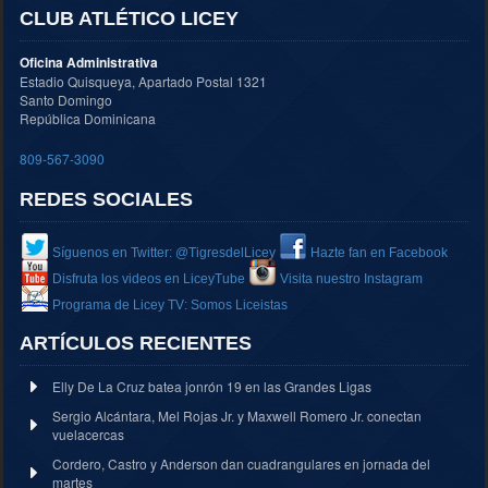
CLUB ATLÉTICO LICEY
Oficina Administrativa
Estadio Quisqueya, Apartado Postal 1321
Santo Domingo
República Dominicana
809-567-3090
REDES SOCIALES
Síguenos en Twitter: @TigresdelLicey
Hazte fan en Facebook
Disfruta los videos en LiceyTube
Visita nuestro Instagram
Programa de Licey TV: Somos Liceistas
ARTÍCULOS RECIENTES
Elly De La Cruz batea jonrón 19 en las Grandes Ligas
Sergio Alcántara, Mel Rojas Jr. y Maxwell Romero Jr. conectan
vuelacercas
Cordero, Castro y Anderson dan cuadrangulares en jornada del
martes