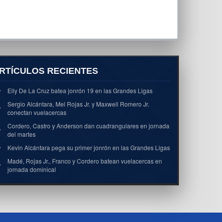
RTÍCULOS RECIENTES
Elly De La Cruz batea jonrón 19 en las Grandes Ligas
Sergio Alcántara, Mel Rojas Jr. y Maxwell Romero Jr.
conectan vuelacercas
Cordero, Castro y Anderson dan cuadrangulares en jornada
del martes
Kevin Alcántara pega su primer jonrón en las Grandes Ligas
Madé, Rojas Jr., Franco y Cordero batean vuelacercas en
jornada dominical