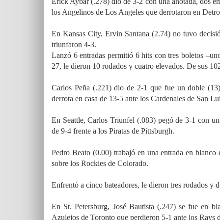
Erick Aybar (.278) dio de 3-2 con una anotada, dos em
los Angelinos de Los Angeles que derrotaron en Detroi
En Kansas City, Ervin Santana (2.74) no tuvo decisió
triunfaron 4-3.
Lanzó 6 entradas permitió 6 hits con tres boletos –uno
27, le dieron 10 rodados y cuatro elevados. De sus 102
Carlos Peña (.221) dio de 2-1 que fue un doble (13)
derrota en casa de 13-5 ante los Cardenales de San Lui
En Seattle, Carlos Triunfel (.083) pegó de 3-1 con u
de 9-4 frente a los Piratas de Pittsburgh.
Pedro Beato (0.00) trabajó en una entrada en blanco 
sobre los Rockies de Colorado.
Enfrentó a cinco bateadores, le dieron tres rodados y 
En St. Petersburg, José Bautista (.247) se fue en b
Azulejos de Toronto que perdieron 5-1 ante los Rays