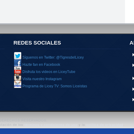
REDES SOCIALES
A
Síguenos en Twitter: @TigresdelLicey
Hazte fan en Facebook
Disfruta los videos en LiceyTube
Visita nuestro Instagram
Programa de Licey TV: Somos Liceistas
S DERECHOS RESERVADOS.
ptación de los
términos y condiciones de uso
y la
política de privacidad
.