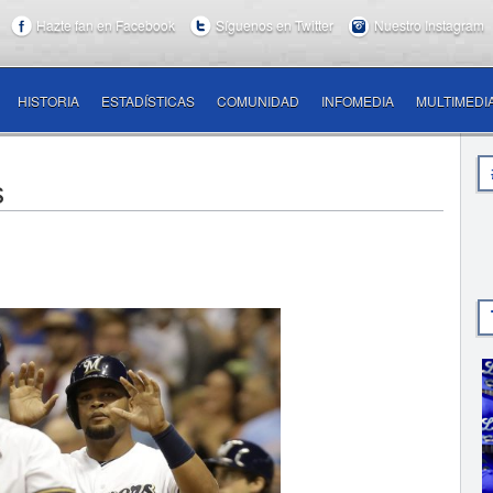
Hazte fan en Facebook
Síguenos en Twitter
Nuestro Instagram
HISTORIA
ESTADÍSTICAS
COMUNIDAD
INFOMEDIA
MULTIMEDI
s