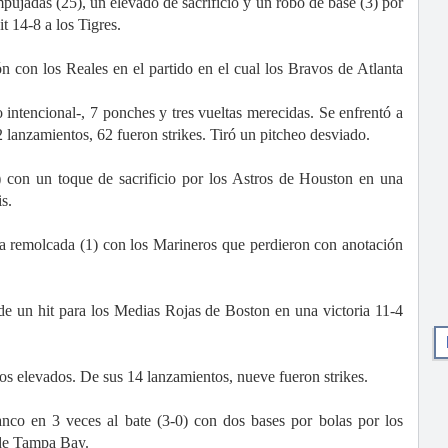
pujadas (25), un elevado de sacrificio y un robo de base (3) por
t 14-8 a los Tigres.
n con los Reales en el partido en el cual los Bravos de Atlanta
 intencional-, 7 ponches y tres vueltas merecidas. Se enfrentó a
 lanzamientos, 62 fueron strikes. Tiró un pitcheo desviado.
 con un toque de sacrificio por los Astros de Houston en una
s.
na remolcada (1) con los Marineros que perdieron con anotación
de un hit para los Medias Rojas de Boston en una victoria 11-4
dos elevados. De sus 14 lanzamientos, nueve fueron strikes.
lanco en 3 veces al bate (3-0) con dos bases por bolas por los
 de Tampa Bay.