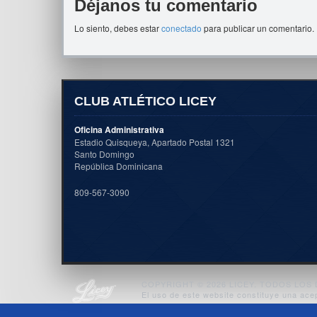
Déjanos tu comentario
Lo siento, debes estar
conectado
para publicar un comentario.
CLUB ATLÉTICO LICEY
Oficina Administrativa
Estadio Quisqueya, Apartado Postal 1321
Santo Domingo
República Dominicana
809-567-3090
COPYRIGHT © 2026 LICEY. TODOS LO
El uso de este website constituye una ace