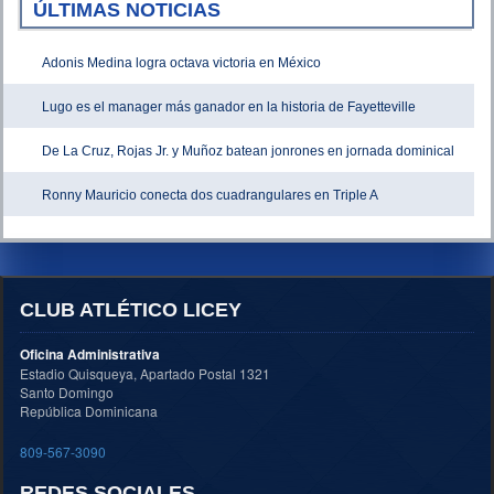
ÚLTIMAS NOTICIAS
Adonis Medina logra octava victoria en México
Lugo es el manager más ganador en la historia de Fayetteville
De La Cruz, Rojas Jr. y Muñoz batean jonrones en jornada dominical
Ronny Mauricio conecta dos cuadrangulares en Triple A
CLUB ATLÉTICO LICEY
Oficina Administrativa
Estadio Quisqueya, Apartado Postal 1321
Santo Domingo
República Dominicana
809-567-3090
REDES SOCIALES