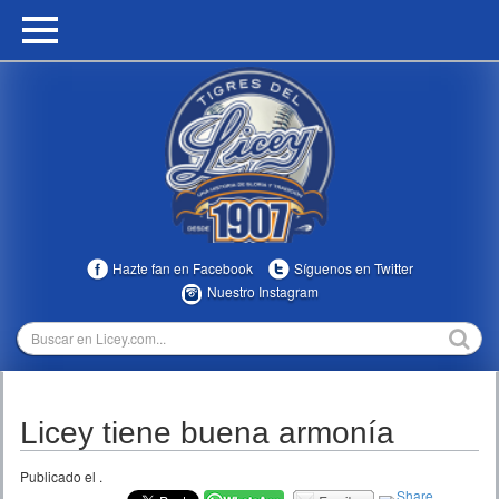
HOME
CALENDARIO
HISTORIA
ESTADÍSTICAS
COMUNIDAD
Hazte fan en Facebook
Síguenos en Twitter
INFOMEDIA
Nuestro Instagram
MULTIMEDIA
DIRECTIVOS 2023-2025
Licey tiene buena armonía
TEMPORADAS
Publicado el
.