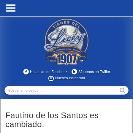
HOME
CALENDARIO
HISTORIA
ESTADÍSTICAS
COMUNIDAD
Hazte fan en Facebook
Síguenos en Twitter
INFOMEDIA
Nuestro Instagram
MULTIMEDIA
DIRECTIVOS 2023-2025
Fautino de los Santos es
TEMPORADAS
cambiado.