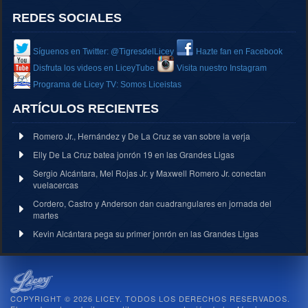
REDES SOCIALES
Síguenos en Twitter: @TigresdelLicey
Hazte fan en Facebook
Disfruta los videos en LiceyTube
Visita nuestro Instagram
Programa de Licey TV: Somos Liceistas
ARTÍCULOS RECIENTES
Romero Jr., Hernández y De La Cruz se van sobre la verja
Elly De La Cruz batea jonrón 19 en las Grandes Ligas
Sergio Alcántara, Mel Rojas Jr. y Maxwell Romero Jr. conectan
vuelacercas
Cordero, Castro y Anderson dan cuadrangulares en jornada del
martes
Kevin Alcántara pega su primer jonrón en las Grandes Ligas
COPYRIGHT © 2026 LICEY. TODOS LOS DERECHOS RESERVADOS.