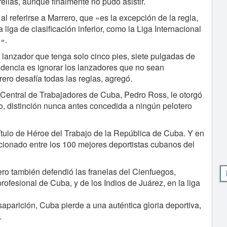
rellas, aunque finalmente no pudo asistir.
al referirse a Marrero, que «es la excepción de la regla,
liga de clasificación inferior, como la Liga Internacional
n».
lanzador que tenga solo cinco pies, siete pulgadas de
ndencia es ignorar los lanzadores que no sean
ero desafía todas las reglas, agregó.
 Central de Trabajadores de Cuba, Pedro Ross, le otorgó
, distinción nunca antes concedida a ningún pelotero
ítulo de Héroe del Trabajo de la República de Cuba. Y en
cionado entre los 100 mejores deportistas cubanos del
o también defendió las franelas del Cienfuegos,
ofesional de Cuba, y de los Indios de Juárez, en la liga
parición, Cuba pierde a una auténtica gloria deportiva,
.