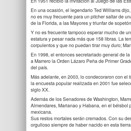
En 1951 recibió la invitación al Juego de las Est
En una ocasión, el legendario Ted Williams dijo, 
no es muy frecuente para un pitcher saltar de una 
de la Florida, a las Mayores y triunfar de sopetó
Y no es frecuente tampoco esperar mucho de un 
estatura y pesar nada más que 158 libras. La te
corpulentos y que no puedan tirar muy duro; Marr
En 1998, el entonces secretariado general de la
a Marrero la Orden Lázaro Peña de Primer Grado
del país.
Más adelante, en 2003, lo condecoraron con el t
la encuesta popular realizada en 2001 fue selec
siglo XX.
Además de los Senadores de Washington, Marrer
Almendares, Marianao y Habana, en el béisbol pr
mexicana.
Sus restos mortales serán cremados. Con su desa
orgulloso siempre de haber nacido en esta tierra