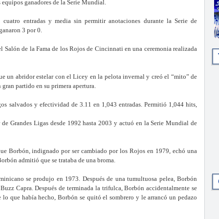
s equipos ganadores de la Serie Mundial.
ó cuatro entradas y media sin permitir anotaciones durante la Serie de
ganaron 3 por 0.
 Salón de la Fama de los Rojos de Cincinnati en una ceremonia realizada
e un abridor estelar con el Licey en la pelota invernal y creó el “mito” de
n gran partido en su primera apertura.
os salvados y efectividad de 3.11 en 1,043 entradas. Permitió 1,044 hits,
or de Grandes Ligas desde 1992 hasta 2003 y actuó en la Serie Mundial de
que Borbón, indignado por ser cambiado por los Rojos en 1979, echó una
orbón admitió que se trataba de una broma.
dominicano se produjo en 1973. Después de una tumultuosa pelea, Borbón
Buzz Capra. Después de terminada la trifulca, Borbón accidentalmente se
e lo que había hecho, Borbón se quitó el sombrero y le arrancó un pedazo