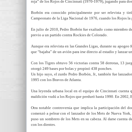
roja” de los Rojos de Cincinnati (1970-1979), jugando para do
Borbón era conocido principalmente por ser relevista y tir
Campeonato de la Liga Nacional de 1976, cuando los Rojos la 
En julio de 2010, Pedro Borbón fue exaltado como miembro del
previo a un partido contra Rockies de Colorado.
Aunque era relevista en las Grandes Ligas, durante su apogeo fu
que “bajaba” de un avión para irse directo al estadio y lanzar u
Con los Tigres obtuvo 56 victorias contra 58 derrotas, 13 jueg
otorgó 249 bases por bolas y propinó 438 ponches.
Un hijo suyo, el zurdo Pedro Borbón, Jr., también fue lanzad
1995 con los Bravos de Atlanta.
Una leyenda urbana local en el equipo de Cincinnati cuenta 
maldición vudú a los Rojos que perduró hasta 1990. En 2002, B
Otra notable controversia que implica la participación del 
comenzó a pelear con el lanzador de los Mets de Nueva York, 
puso un sombrero de los Mets en su cabeza. Al darse cuenta d
con los dientes.