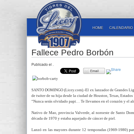
HOME
CALENDARIO
Fallece Pedro Borbón
Publicado el
.
SANTO DOMINGO (Licey.com).-El ex lanzador de Grandes Ligas 
de twiter de su hija desde la ciudad de Houston, Texas, Estado
“Nunca serás olvidado papi… Te llevamos en el corazón y el 
Nativo de Mao, provincia Valverde, al noroeste de Santo Domi
década de 1970 y estaba aquejado de cáncer de piel.
Lanzó en las mayores durante 12 temporadas (1969-1980) par